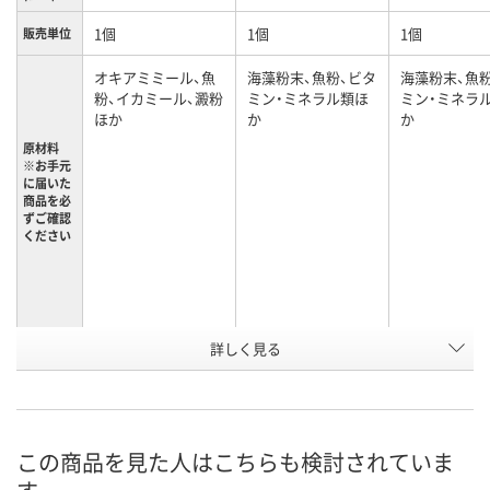
1個
1個
1個
販売単位
オキアミミール、魚
海藻粉末、魚粉、ビタ
海藻粉末、魚
粉、イカミール、澱粉
ミン・ミネラル類ほ
ミン・ミネラ
ほか
か
か
原材料
※お手元
に届いた
商品を必
ずご確認
ください
詳しく見る
5番
8番
9番/500g
タイプ
お申込番
X781710
X781713
HH63048
号
直送品
直送品
直送品
在庫
この商品を見た人はこちらも検討されていま
お届け日