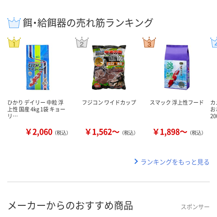
餌・給餌器の売れ筋ランキング
ひかり デイリー 中粒 浮
フジコン ワイドカップ
スマック 浮上性フード
カ
上性 国産 4kg 1袋 キョー
お
リ…
2
￥2,060
￥1,562～
￥1,898～
（税込）
（税込）
（税込）
ランキングをもっと見る
メーカーからのおすすめ商品
スポンサー