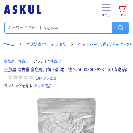
カゴ
メニュー
ホーム
生活雑貨/キッチン用品
ペットシーツ/猫砂/ドッグ・キ
金魚屋 懐古堂
ブランド：
懐古堂
金魚屋 懐古堂 金魚専用餌 9番 沈下性 2250003009823 1個（直送品）
（
0
件のレビュー
）
ランキングを見る：
アクア用品