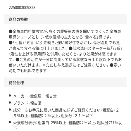
2250003009823
商品の特徴
●金魚専門店懐古堂が、多くの愛好家の声を聞いてつくった金魚専
用餌シリーズとして、低水温期の主力となる「食べる」餌です。
●「七番」「五番」に引き続き、強い嗜好性を活かし、低水温期でも魚
が喜んで食べる餌に仕上げました。●低水温用スターター餌「八番」
（活性を上げる専用餌）と併用いただくと、より効果が体感できま
す。●金魚の活性が十分に高まっている状態なら１０度以下でもお
使いいただけます。※ただし与え過ぎにはご注意ください。●寒い
時期でも給餌できます。
商品仕様
メーカー：金魚屋 懐古堂
ブランド：懐古堂
成分 ※お手元に届いた商品を必ずご確認ください：粗蛋白：２
９％以上、粗脂肪：２％以上、粗灰分：２１％以下
栄養成分表示：粗蛋白：29％以上、粗脂肪：2％以上、粗灰分：21％以
下