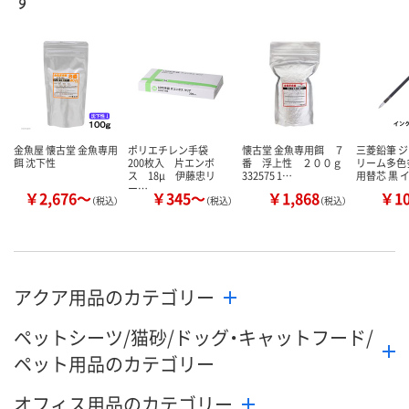
す
8月20日（木）まで
数量
メーカー都合により
メーカー都合
販売停止中です
販売停止中で
カゴへ
金魚屋 懐古堂 金魚専用
ポリエチレン手袋
懐古堂 金魚専用餌 ７
三菱鉛筆 
餌 沈下性
200枚入 片エンボ
番 浮上性 ２００ｇ
リーム多色
ス 18μ 伊藤忠リ
332575 1…
用替芯 黒 
ー…
￥2,676～
￥345～
￥1,868
￥1
（税込）
（税込）
（税込）
アクア用品のカテゴリー
ペットシーツ/猫砂/ドッグ・キャットフード/
ペット用品のカテゴリー
オフィス用品のカテゴリー