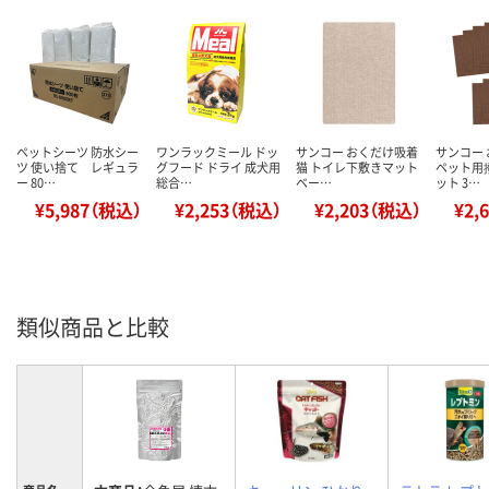
ペットシーツ 防水シー
ワンラックミール ドッ
サンコー おくだけ吸着
サンコー
ツ 使い捨て レギュラ
グフード ドライ 成犬用
猫 トイレ下敷きマット
ペット用
ー 80…
総合…
ベー…
ット 3…
¥5,987（税込）
¥2,253（税込）
¥2,203（税込）
¥2,
類似商品と比較