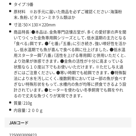
タイプ：9番
原材料 ※お手元に届いた商品を必ずご確認ください：海藻粉
末、魚粉、ビタミン・ミネラル類ほか
寸法：50×130×220mm
商品特長：●本品は、金魚専門店懐古堂が、多くの愛好家の声を聞
いてつくった金魚専用餌シリーズとして、低水温期の主力となる
「食べる」餌です。●「七番」「五番」に引き続き、強い嗜好性を活か
し、低水温期でも魚が喜んで食べる餌に仕上げました。●低水温
用スターター餌「八番」（活性を上げる専用餌）と併用いただくと、
より効果が体感できます。●金魚の活性が十分に高まっている
状態なら１０度以下でもお使いいただけます。※ただし与え過
ぎにはご注意ください。●寒い時期でも給餌できます。●特殊製
法により水を汚しにくく、複数飼育においては一部の魚が食べす
ぎない特殊形状をもって、水槽内の魚が均等に摂食できるよう設
計されています。●ヒーターを使わない冬季飼育でも餌をやれ
るので丈夫な魚づくりが実現できます。
質量：210g
内容量：２００ｇ
JANコード
2250003009823