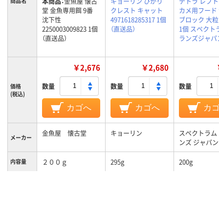
本商品：
金魚屋 懐古
キョーリン ひかり
テトラ レプ
商品名
堂 金魚専用餌 9番
クレスト キャット
カメ用フード
沈下性
4971618285317 1個
ブロック 大粒 
2250003009823 1個
（直送品）
1個 スペクト
（直送品）
ランズジャパ
￥2,676
￥2,680
数量
数量
数量
価格
(税込)
カゴへ
カゴへ
カ
金魚屋 懐古堂
キョーリン
スペクトラム
メーカー
ンズ ジャパン
２００ｇ
295g
200g
内容量