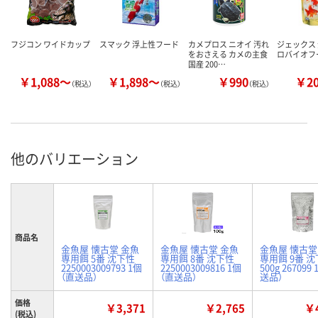
フジコン ワイドカップ
スマック 浮上性フード
カメプロス ニオイ 汚れ
ジェックス
をおさえる カメの主食
ロバイオフ
国産 200…
￥1,088～
￥1,898～
￥990
￥2
（税込）
（税込）
（税込）
他のバリエーション
商品名
金魚屋 懐古堂 金魚
金魚屋 懐古堂 金魚
金魚屋 懐古堂
専用餌 5番 沈下性
専用餌 8番 沈下性
専用餌 9番 
2250003009793 1個
2250003009816 1個
500g 267099
（直送品）
（直送品）
送品）
価格
￥3,371
￥2,765
￥4
(税込)