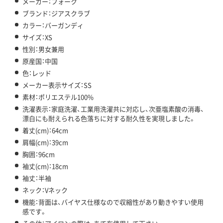
メーカー：フォーク
ブランド：ジアスクラブ
カラー：バーガンディ
サイズ：XS
性別：男女兼用
原産国：中国
色：レッド
メーカー表示サイズ：SS
素材：ポリエステル100%
洗濯表示：家庭洗濯、工業用洗濯共に対応し、次亜塩素酸の消毒、
漂白にも耐えられる色落ちに対する耐久性を実現しました。
着丈(cm)：64cm
肩幅(cm)：39cm
胸囲：96cm
袖丈(cm)：18cm
袖丈：半袖
ネック：Vネック
機能：背面は、バイヤス仕様なので収縮性があり動きやすい使用
感です。