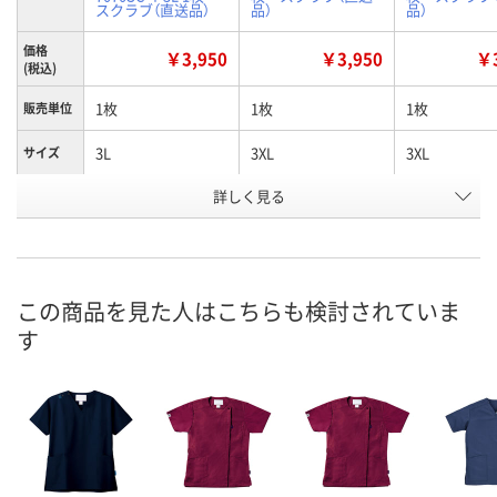
スクラブ（直送品）
品）
品）
価格
￥3,950
￥3,950
￥3
(税込)
1枚
1枚
1枚
販売単位
3L
3XL
3XL
サイズ
詳しく見る
グリーン
ターコイズ
ネイビー
カラー
お申込番
U882047
X797928
EK72103
号
直送品
直送品
直送品
在庫
この商品を見た人はこちらも検討されていま
す
8月25日（火）まで
8月25日（火）まで
8月25日（火）
お届け日
数量
数量
数量
カゴへ
カゴへ
カ