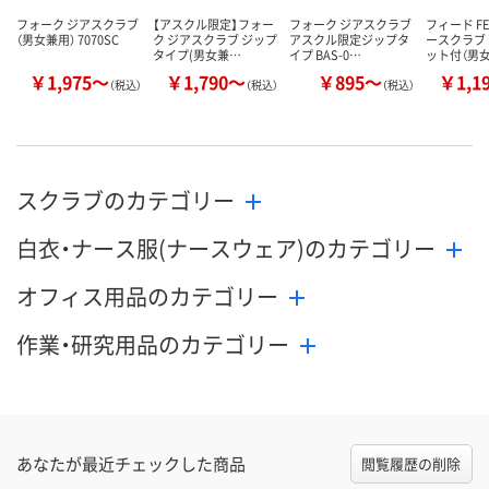
フォーク ジアスクラブ
【アスクル限定】フォー
フォーク ジアスクラブ
フィード F
（男女兼用） 7070SC
ク ジアスクラブ ジップ
アスクル限定ジップタ
ースクラブ
タイプ(男女兼…
イプ BAS-0…
ット付（男
￥1,975～
￥1,790～
￥895～
￥1,1
（税込）
（税込）
（税込）
スクラブのカテゴリー
白衣・ナース服(ナースウェア)のカテゴリー
オフィス用品のカテゴリー
作業・研究用品のカテゴリー
あなたが最近チェックした商品
閲覧履歴の削除