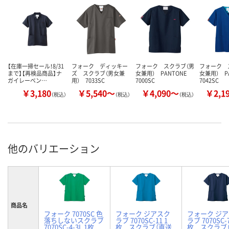
【在庫一掃セール！8/31
フォーク ディッキー
フォーク スクラブ（男
フォーク 
まで】【再検品商品】ナ
ズ スクラブ（男女兼
女兼用） PANTONE
女兼用） P
ガイレーベン…
用） 7033SC
7000SC
7042SC
￥3,180
￥5,540～
￥4,090～
￥2,1
（税込）
（税込）
（税込）
他のバリエーション
商品名
フォーク 7070SC 色
フォーク ジアスク
フォーク ジ
落ちしないスクラブ
ラブ 7070SC-11 1
ラブ 7070SC-7
7070SC-4-3L 1枚
枚 スクラブ（直送
枚 スクラブ