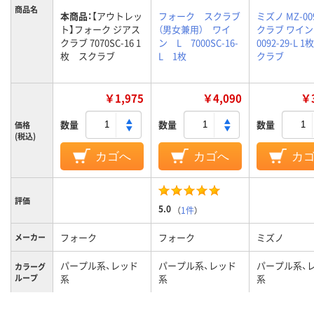
商品名
本商品：
【アウトレッ
フォーク スクラブ
ミズノ MZ-00
ト】フォーク ジアス
（男女兼用） ワイ
クラブ ワイン L
クラブ 7070SC-16 1
ン L 7000SC-16-
0092-29-L 
枚 スクラブ
L 1枚
クラブ
￥1,975
￥4,090
￥3
数量
数量
数量
価格
(税込)
カゴへ
カゴへ
カ
評価
5.0
（
1件
）
フォーク
フォーク
ミズノ
メーカー
パープル系、レッド
パープル系、レッド
パープル系、
カラーグ
ループ
系
系
系
XS
L
L
サイズ