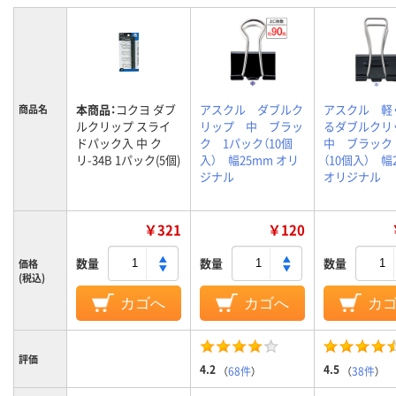
本商品：
コクヨ ダブ
アスクル ダブルク
アスクル 軽
商品名
ルクリップ スライ
リップ 中 ブラッ
るダブルク
ドパック入 中 ク
ク 1パック（10個
中 ブラック
リ-34B 1パック(5個)
入） 幅25mm オリ
（10個入） 幅
ジナル
オリジナル
￥321
￥120
数量
数量
数量
価格
(税込)
カゴへ
カゴへ
カ
評価
4.2
4.5
（
68件
）
（
38件
）