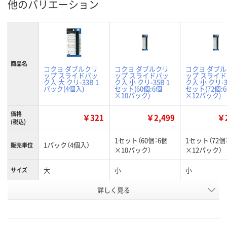
他のバリエーション
商品名
コクヨ ダブルクリ
コクヨ ダブルクリ
コクヨ ダブ
ップ スライドパッ
ップ スライドパッ
ップ スライ
ク入 大 クリ-33B 1
ク入 小 クリ-35B 1
ク入 小 クリ-3
パック(4個入)
セット(60個:6個
セット(72個:
×10パック)
×12パック)
価格
￥321
￥2,499
￥2
(税込)
1セット（60個：6個
1セット（72個
1パック（4個入）
販売単位
×10パック）
×12パック）
大
小
小
サイズ
お申込番
詳しく見る
HU92637
AA71261
R530384
号
入荷待ち
入荷待ち
入荷待ち
在庫