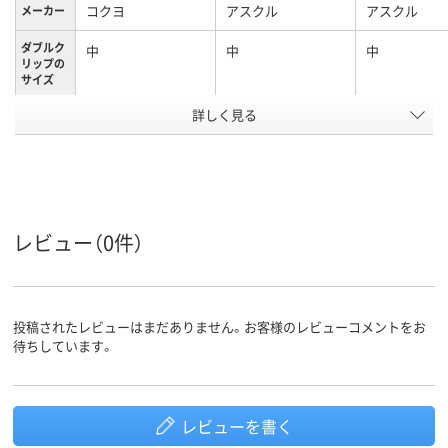
コクヨ
アスクル
アスクル
メーカー
ダブルク
中
中
中
リップの
サイズ
詳しく見る
中
中
中
サイズ
ブラック系
ブラック系
ブラック系
カラーグ
ループ
約60枚
90枚
90枚
とじ枚数
レビュー（0件）
スチール
スチール
スチール
材質
アスクル
投稿されたレビューはまだありません。お客様のレビューコメントをお
商品環境
40
60
スコア
待ちしています。
レビューを書く