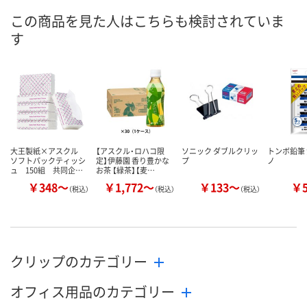
ご注文後、お届けに
ご注文後、お
この商品を見た人はこちらも検討されていま
ついてご連絡いたし
ついてご連絡
お届け日
す
ます
ます
数量
数量
お取り扱い終了しま
した
カゴへ
カ
大王製紙×アスクル
【アスクル・ロハコ限
ソニック ダブルクリッ
トンボ鉛筆 
ソフトパックティッシ
定】伊藤園 香り豊かな
プ
ノ
ュ 150組 共同企…
お茶 【緑茶】【麦…
￥348～
￥1,772～
￥133～
￥
（税込）
（税込）
（税込）
クリップのカテゴリー
オフィス用品のカテゴリー