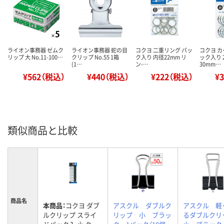
ライオン事務器 ゼムク
ライオン事務器 蛇の目
コクヨ 二重リング パッ
コクヨ カ
リップ 大 No.11-100…
クリップ No.55 1箱
ク入り 内径22mm リ
ック入り 
(1…
ン-…
30mm…
¥562（税込）
¥440（税込）
¥222（税込）
¥
類似商品と比較
商品名
本商品：
コクヨ ダブ
アスクル ダブルク
アスクル 軽
ルクリップ スライ
リップ 小 ブラッ
るダブルク