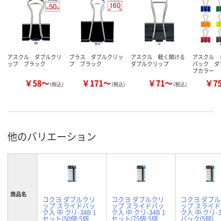
アスクル ダブルクリ
プラス ダブルクリッ
アスクル 軽く開ける
アスクル 
ップ ブラック
プ ブラック
ダブルクリップ
パック ダ
プカラー
￥58～
￥171～
￥71～
￥7
（税込）
（税込）
（税込）
他のバリエーション
商品名
コクヨ ダブルクリ
コクヨ ダブルクリ
コクヨ ダブ
ップ スライドパッ
ップ スライドパッ
ップ スライ
ク入 中 クリ-34B 1
ク入 中 クリ-34B 1
ク入 中 クリ-3
セット(50個:5個
セット(75個:5個
パック(5個)