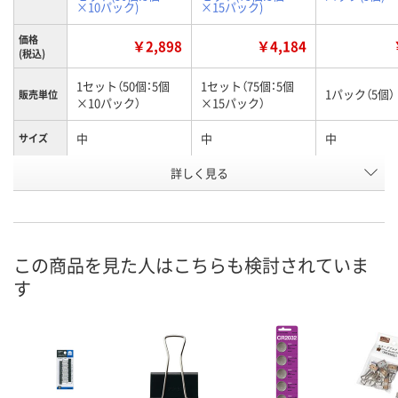
×10パック)
×15パック)
価格
￥2,898
￥4,184
(税込)
1セット（50個：5個
1セット（75個：5個
1パック（5個）
販売単位
×10パック）
×15パック）
中
中
中
サイズ
お申込番
詳しく見る
AA71259
R530383
XA63668
号
入荷待ち
入荷待ち
4点
在庫
ご注文後、お届けに
ご注文後、お届けに
この商品を見た人はこちらも検討されていま
ついてご連絡いたし
ついてご連絡いたし
8月9日（日）
お届け日
す
ます
ます
数量
数量
数量
カゴへ
カゴへ
カ