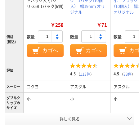
ドパック入 小 ク
ク 1パック（10個
小 ブラック
リ-35B 1パック(6個)
入） 幅19mm オリ
（10個入） 幅
ジナル
オリジナル
￥258
￥71
数量
数量
数量
価格
(税込)
カゴへ
カゴへ
カ
評価
4.5
4.5
（
113件
）
（
33件
）
コクヨ
アスクル
アスクル
メーカー
ダブルク
小
小
小
リップの
サイズ
詳しく見る
小
小
小
サイズ
ブラック系
ブラック系
ブラック系
カラーグ
ループ