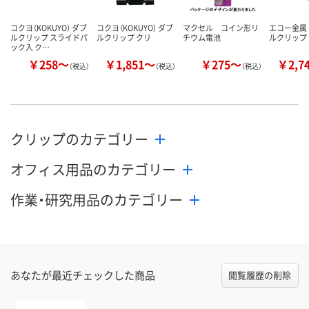
コクヨ（KOKUYO） ダブ
コクヨ（KOKUYO） ダブ
マクセル コイン形リ
エコー金属
ルクリップ スライドパ
ルクリップ クリ
チウム電池
ルクリップ 1
ック入 ク…
￥258～
￥1,851～
￥275～
￥2,7
（税込）
（税込）
（税込）
クリップのカテゴリー
オフィス用品のカテゴリー
作業・研究用品のカテゴリー
あなたが最近チェックした商品
閲覧履歴の削除