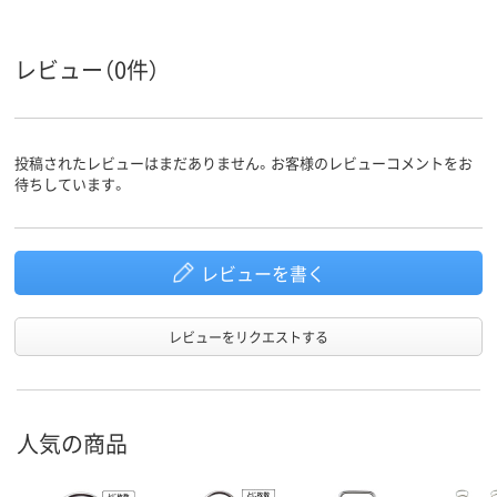
約40枚
50枚
50枚
とじ枚数
レビュー（0件）
スチール
スチール
スチール
材質
アスクル
投稿されたレビューはまだありません。お客様のレビューコメントをお
商品環境
40
60
スコア
待ちしています。
レビューを書く
レビューをリクエストする
人気の商品