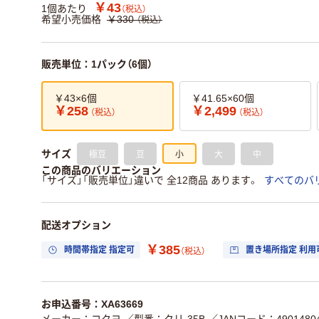
￥43
1個あたり
（税込）
希望小売価格
￥330
（税込）
販売単位：1パック（6個）
￥43×6個
￥41.65×60個
￥258
￥2,499
（税込）
（税込）
極豆
豆
小
大
中
サイズ
この商品のバリエーション
「サイズ」「販売単位」違いで 全12商品 あります。
すべてのバ
配送オプション
￥385
時間帯指定 指定可
置き場所指定 利用
（税込）
お申込番号：XA63669
メーカー：コクヨ
／型番：クリ-35B
／JANコード：49014804