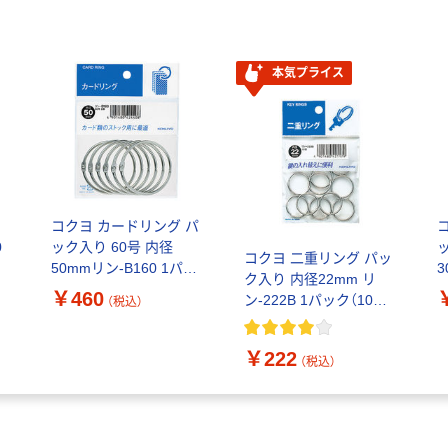
本気プライス
目
コクヨ カードリング パ
0
ック入り 60号 内径
コクヨ 二重リング パッ
50mmリン-B160 1パッ
ク入り 内径22mm リ
ク(6個入)
B
￥460
ン-222B 1パック（10個
（税込）
入）
￥222
（税込）