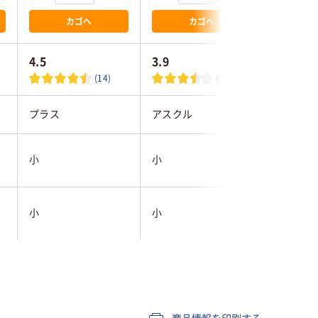
カゴへ
カゴへ
4.5
3.9
(14)
(58)
プラス
アスクル
コクヨ
小
小
小
小
小
小
マルチカラー／多色
ブラック系
ブラック
セット
コピー用紙約５０枚
50枚
約40枚