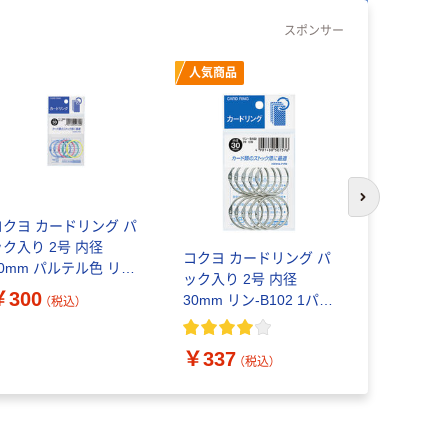
スポンサー
人気商品
次のスライド
コクヨ カードリング パ
コクヨ カ
ック入り 2号 内径
ック入り 4
コクヨ カードリング パ
30mm パルテル色 リン-
20mm リン
ック入り 2号 内径
802 1パック(5個入)
ク(12個入)
￥300
30mm リン-B102 1パッ
（税込）
ク(10個入)
￥453
（
￥337
（税込）