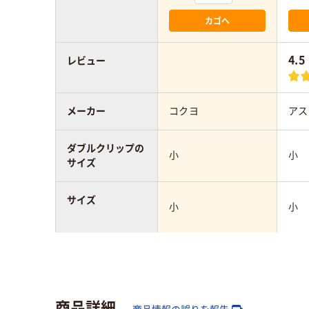
カゴへ
4.5
レビュー
メーカー
コクヨ
アス
ダブルクリップの
小
小
サイズ
サイズ
小
小
カラーグループ
ブラック系
ブラ
商品詳細
とじ枚数
約40枚
50