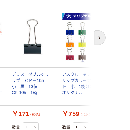
オリジナル
次へ
プラス ダブルクリ
アスクル ダブルク
コクヨ 
ップ ＣＰー105
リップカラーアソー
プ<Scel-
小 黒 10個
ト 小 1袋（100個）
クリ-J3
ジ
CP-105 1箱
オリジナル
(10個入)
￥171
￥759
￥545
（税込）
（税込）
数量
数量
数量