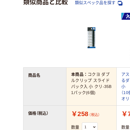
類似商品と比較
類似スペック品を探す
本商品：
コクヨ ダブ
アス
商品名
ルクリップ スライド
る
パック入 小 クリ-35B
小 
1パック(6個)
（1
オリ
￥258
￥
価格（税込）
（税込）
数量
数量