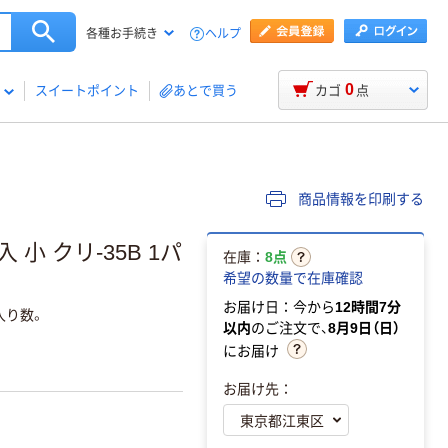
ヘルプ
各種お手続き
0
スイートポイント
あとで買う
カゴ
点
商品情報を印刷する
小 クリ-35B 1パ
在庫：
8点
希望の数量で在庫確認
お届け日：今から
12時間7分
入り数。
以内
のご注文で、
8月9日（日）
にお届け
お届け先：