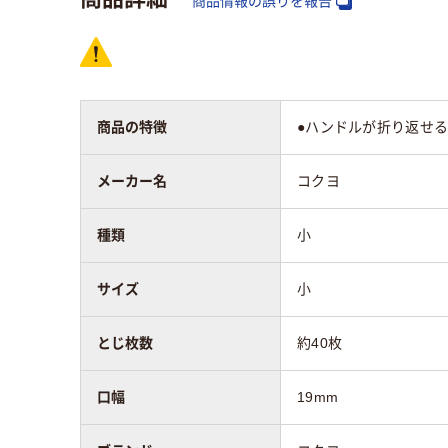
商品情報の誤りを報告
材質
スチール
スチ
アスクル商品環境
60
スコア
商品の特徴
●ハンドルが折り返せ
メーカー名
コクヨ
種類
小
サイズ
小
とじ枚数
約40枚
口幅
19mm