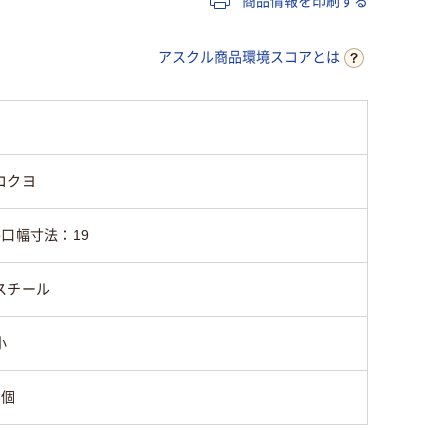
商品情報を印刷する
●ニッケルメッキ
スチール
スチール
アスクル商品環境スコアとは
50
コクヨ
●口幅寸法：19
スチール
小
6個