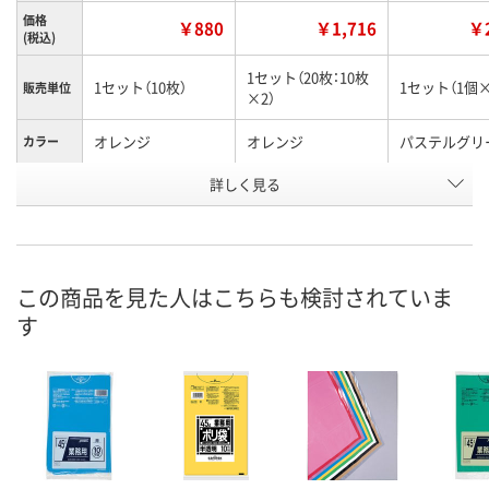
価格
￥880
￥1,716
￥2
(税込)
1セット（20枚：10枚
1セット（10枚）
1セット（1個×
販売単位
×2）
オレンジ
オレンジ
パステルグリ
カラー
お申込番
詳しく見る
HK34730
A822091
AHK9417
号
7点
3点
あり
在庫
8月8日（土）
8月8日（土）
8月20日（木）
お届け日
この商品を見た人はこちらも検討されていま
す
数量
数量
数量
カゴへ
カゴへ
カ