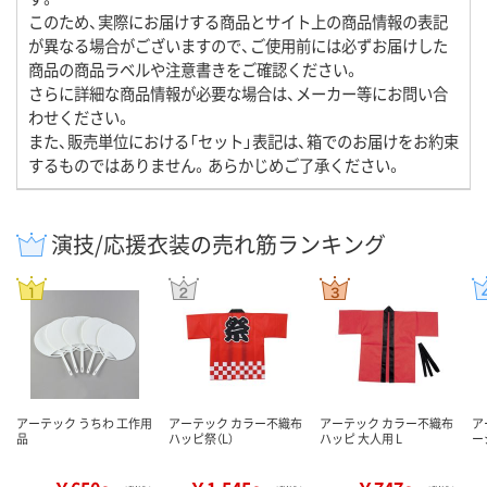
このため、実際にお届けする商品とサイト上の商品情報の表記
が異なる場合がございますので、ご使用前には必ずお届けした
商品の商品ラベルや注意書きをご確認ください。
さらに詳細な商品情報が必要な場合は、メーカー等にお問い合
わせください。
また、販売単位における「セット」表記は、箱でのお届けをお約束
するものではありません。あらかじめご了承ください。
演技/応援衣装の売れ筋ランキング
アーテック うちわ 工作用
アーテック カラー不織布
アーテック カラー不織布
ア
品
ハッピ祭（L）
ハッピ 大人用 L
ー