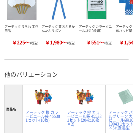
アーテック うちわ 工作
アーテック 背おえるか
アーテック カラービニ
アーテック
用品
んたんリボン
ール袋（10枚組）
布ハッピ祭（
￥225～
￥1,980～
￥551～
￥1,5
（税込）
（税込）
（税込）
他のバリエーション
商品名
アーテック 橙 カラ
アーテック 橙 カラ
アーテック 
ービニール袋 45538
ービニール袋 45538
ルグリーン 
1セット(10枚)
1セット(20枚:10枚
ビニール袋(1
×2)
19043 1セッ
×3)（直送品）