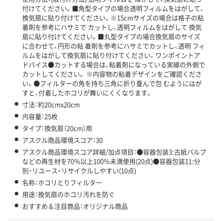
付けてください。■角型タイプの場合透明フィルムをはがして、
換気扇に貼り付けてください。※15cmサイズの場合は格子の粘
着剤を参考にハサミで カットし、透明フィルムをはがして 換気
扇に貼り付けてください。■丸型タイプの場合換気扇のサイズ
に合わせて、円形の粘 着剤を参考にハサミでカットし、透明 フィ
ルムをはがして換気扇に貼り付けてください。ワンポイントア
ドバイス●カットする場合は、粘着剤になっている実線の外側で
カットしてください。 ※内容物の粘着デザインをご確認くださ
い。●フィルターの角を持ち三角に折り畳んで包 むようにはが
すと、付着したホコリが舞いにくくなります。
寸法：約20cmx20cm
内容量：25枚
タイプ：換気扇（20cm）用
アスクル商品環境スコア：30
アスクル商品環境スコア詳細/加点項目：●容器包装3:古紙パルプ
などの再生材を70％以上100％未満使用(20点)●容器包装11:分
別・リユース・リサイクルしやすい(10点)
名称：ホコリとりフィルター
用途：換気扇のホコリ汚れを防ぐ
おすすめ＆注目商品：オリジナル商品