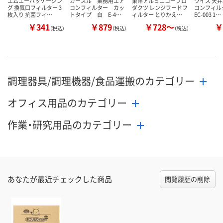
エムエーパッケージン
カースル 業務用エア
東洋アルミエコープロ
ワイズ 天
グ 換気口フィルター 3
コンフィルター カッ
ダクツ レンジフードフ
コンフィル
枚入り 抗菌フィ…
トタイプ 白 E-4…
ィルター とりかえ…
EC-003 1…
￥341
￥879
￥728～
￥
（税込）
（税込）
（税込）
調理器具/調理機器/食品運搬のカテゴリー
オフィス用品のカテゴリー
作業・研究用品のカテゴリー
あなたが最近チェックした商品
閲覧履歴の削除