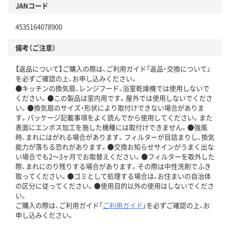
JANコード
4535164078900
備考（ご注意）
【返品について】ご購入の際は、ご利用ガイド「返品・交換について」
を必ずご確認の上、お申し込みください。
●キッチンの換気扇、レンジフード、浴室乾燥機では使用しないで
ください。●この製品は室内用です。屋外では使用しないでくださ
い。●換気扇のサイズ・形状により取付けできない場合がありま
す。パッケージ記載事項をよく読んでから使用してください。また
表面にエンボス加工を施した機種には取付けできません。●強風
時、まれにはがれる場合があります。フィルターが目詰まりし、換気
能力が落ちる恐れがあります。●交換お知らせサインがうまく出な
い場合でも2～3ヶ月でお取替えください。●フィルターを取外した
際、まれにのり残りする場合があります。その際は中性洗剤でふき
取ってください。●ゴミとして処理する場合は、お住まいの自治体
の区分に従ってください。●使用目的以外の使用はしないでくださ
い。
ご購入の際は、ご利用ガイド「
ご利用ガイド
」を必ずご確認の上、お
申し込みください。