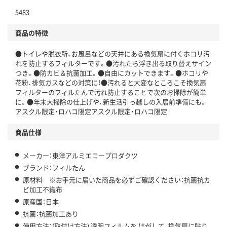
5483
仕組
アスクルで資源循環している
商品の特徴
温室効果ガスなどの削減
●トイレや脱衣所、お風呂などの天井にある換気扇に付くホコリ汚
この商品の環境配慮ポイントです。下記商品詳細「
れを防止するフィルターです。●汚れたら浮き出る取り替えサイン
アスクル商品環境スコア詳細／加点項目
」で確認できます。
つき。●防カビ＆抗菌加工。●自由にカットできます。●ホコリや
花粉、排気ガスなどの対策に！●汚れると大変なところこそ換気扇
フィルターのフィルたんで汚れ防止することで次のお掃除が簡単
に。●年末大掃除の仕上げや、新生活引っ越しの入居前準備にも。
アスクル限定・ロハコ限定アスクル限定・ロハコ限定
商品仕様
メーカー：東洋アルミエコープロダクツ
ブランド：フィルたん
原材料 ※お手元に届いた商品を必ずご確認ください：抗菌抗カ
ビ加工不織布
原産国：日本
抗菌：抗菌加工あり
使用方法：(取付け方法) 透明フィルムを はがして、換気扇に貼り