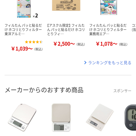
フィルたん パッと貼るだ
【アスクル限定】 フィルた
フィルたん パッと貼るだ
コ
け ホコリとりフィルター
ん パッと貼るだけ ホコリ
け ホコリとりフィルター
(
東洋アルミ…
とりフィ…
業務用エア…
￥2,500～
￥1,078～
（税込）
（税込）
￥1,039～
（税込）
ランキングをもっと見る
メーカーからのおすすめ商品
スポンサー