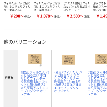
フィルたん パッと貼る
フィルたん パッと貼る
【アスクル限定】 フィル
涼家かき氷 
だけ ホコリとりフィル
だけ ホコリとりフィル
たん パッと貼るだけ ホ
動式 ブルー
ター 東洋アルミ…
ター 業務用エア…
コリとりフィ…
機 バラ氷O
￥298～
￥1,078～
￥2,500～
￥1,4
（税込）
（税込）
（税込）
他のバリエーション
（限定）フィルたん パ
（限定）フィルたん パ
（限定）フィル
ッと貼るだけ ホコ
ッと貼るだけ ホコ
ッと貼るだけ
商品名
リとりフィルター
リとりフィルター
リとりフィル
換気扇用 15cm 1セ
換気扇用 15cm 1箱
換気扇用 20c
ット（1箱（50枚入）
（50枚入）東洋アルミ
ット（1箱（25
×5）東洋アルミエコ
エコープロダクツ
×5）東洋アル
ープロダクツ オリ
オリジナル
ープロダクツ
ジナル
ジナル