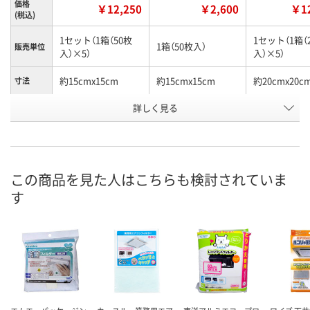
価格
￥12,250
￥2,600
￥12
(税込)
1セット（1箱（50枚
1セット（1箱（
1箱（50枚入）
販売単位
入）×5）
入）×5）
約15cmx15cm
約15cmx15cm
約20cmx20c
寸法
詳しく見る
換気扇（15cm）用
換気扇（15cm）用
換気扇（20cm
タイプ
お申込番
RX15957
XH67310
RX15955
号
2点
あり
2点
在庫
この商品を見た人はこちらも検討されていま
す
8月8日（土）
8月8日（土）
8月8日（土）
お届け日
数量
数量
数量
カゴへ
カゴへ
カ