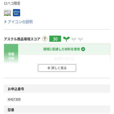
ロハコ限定
アイコンの説明
30
アスクル商品環境スコア
環境に配慮した材料を使用
容器
包装
省資源・無包装
詳しく見る
分別・リサイクルしやすい設計
環境に配慮した材料を使用
商品
お申込番号
本体
省資源・省エネ・節水
XH67309
分別・リサイクルしやすい設計
型番
独自の回収スキームがある