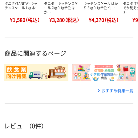
タニタ（TANITA） キッ
タニタ キッチンスケ
キッチンスケール はか
タニタ（TA
チンスケール 1kg ホ…
ール 2kg 0.1g単位 は
り 3kg 0.1g単位 KJ…
でか見え
か…
チ…
¥1,580（税込）
¥3,280（税込）
¥4,370（税込）
¥
商品に関連するページ
おすすめ特集一覧
レビュー（0件）