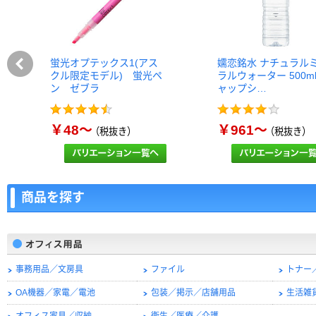
蛍光オプテックス1(アス
嬬恋銘水 ナチュラル
クル限定モデル) 蛍光ペ
ラルウォーター 500m
ン ゼブラ
ャップシ…
￥48～
￥961～
（税抜き）
（税抜き）
商品を探す
事務用品／文房具
ファイル
トナー
OA機器／家電／電池
包装／掲示／店舗用品
生活雑