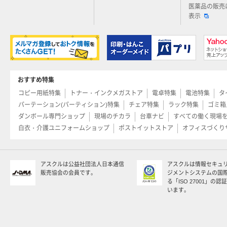
医薬品の販売
表示
おすすめ特集
コピー用紙特集
トナー・インクメガストア
電卓特集
電池特集
タ
パーテーション(パーティション)特集
チェア特集
ラック特集
ゴミ箱
ダンボール専門ショップ
現場のチカラ
台車ナビ
すべての働く現場
白衣・介護ユニフォームショップ
ポストイットストア
オフィスづくり
アスクルは公益社団法人日本通信
アスクルは情報セキュ
販売協会の会員です。
ジメントシステムの国
る「ISO 27001」の
います。