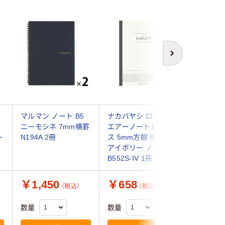
次へ
ノ
マルマン ノート B5
ナカバヤシ ロジカル
日本ノー
ニーモシネ 7mm横罫
エアーノートビジネ
ウ F.O.
ト
N194A 2冊
ス 5mm方眼 B5 80枚
ート B5 
アイボリー ノ-
1冊
B552S-IV 1冊
￥1,450
￥658
￥715
（税込）
（税込）
数量
数量
数量