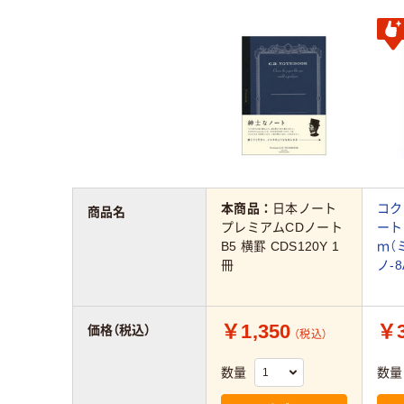
本商品：
日本ノート
コク
商品名
プレミアムCDノート
ート
B5 横罫 CDS120Y 1
ｍ（ミ
冊
ノ-8
￥1,350
￥3
価格（税込）
（税込）
数量
数量