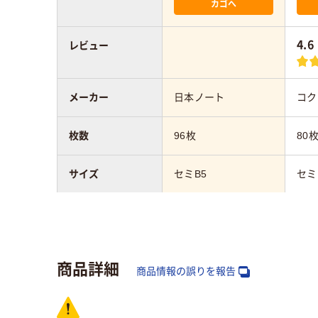
カゴへ
4.6
レビュー
メーカー
日本ノート
コク
枚数
96枚
80
サイズ
セミB5
セミ
罫線タイプ
横罫線
横罫
罫線幅
7mmmm
7m
商品詳細
商品情報の誤りを報告
カラーグループ
ブルー系
レッ