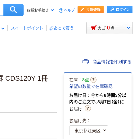
ヘルプ
各種お手続き
0
スイートポイント
あとで買う
カゴ
点
商品情報を印刷する
CDS120Y 1冊
在庫：
8点
希望の数量で在庫確認
お届け日：今から
8時間3分以
内
のご注文で、
8月7日（金）
に
お届け
お届け先：