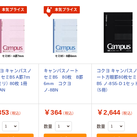
本気プライス
本気プライス
ヨ キャンパスノ
キャンパスノート
コクヨ キャンパス
 セミB5 A罫7ｍ
セミB5 80枚 B罫
ート方眼罫80枚セミ
リ） 80枚 1冊
6mm コクヨ
B5 ノ-8S5-D 1セッ
AN
ノ-8BN
（5冊）
53
￥364
￥2,644
（税込）
（税込）
（税込）
数量
数量