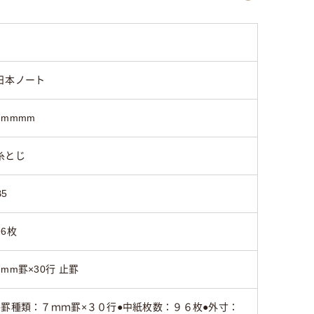
リングとじ
糸とじ
リングと
380g
232g
380g
日本ノート
7mmmm
糸とじ
B5
96枚
7mm罫×30行 止罫
●罫種類：７ｍｍ罫×３０行●中紙枚数：９６枚●外寸：