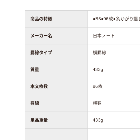
製本方法
糸とじ
商品の特徴
●B5●96枚●糸かがり綴
質量
433g
メーカー名
日本ノート
アスクル商品環境
スコア
罫線タイプ
横罫線
質量
433g
本文枚数
96枚
罫線
横罫
単品重量
433g