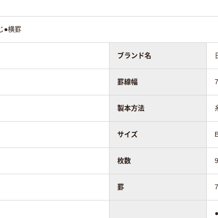
無線とじ
じ●横罫
ブランド名
90
罫線幅
製本方法
サイズ
枚数
罫