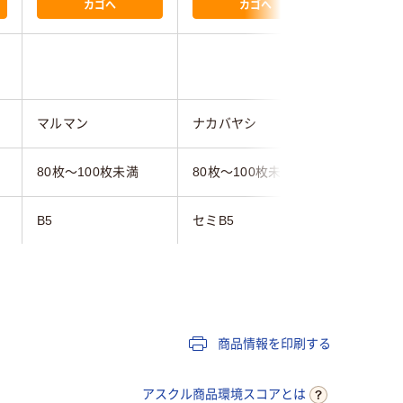
カゴへ
カゴへ
マルマン
ナカバヤシ
日本ノー
80枚～100枚未満
80枚～100枚未満
80枚
B5
セミB5
B5
横罫線
方眼罫
横罫線
7mmmm
7mmmm
商品情報を印刷する
ブラック系
ホワイト系
グレー系
アスクル商品環境スコアとは