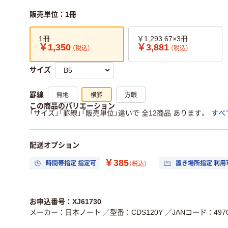
販売単位：1冊
1冊
￥1,293.67×3冊
￥1,350
￥3,881
（税込）
（税込）
サイズ
無地
横罫
方眼
罫線
この商品のバリエーション
「サイズ」「罫線」「販売単位」違いで 全12商品 あります。
すべ
配送オプション
￥385
時間帯指定 指定可
置き場所指定 利用
（税込）
お申込番号：XJ61730
メーカー：日本ノート
／型番：CDS120Y
／JANコード：49700