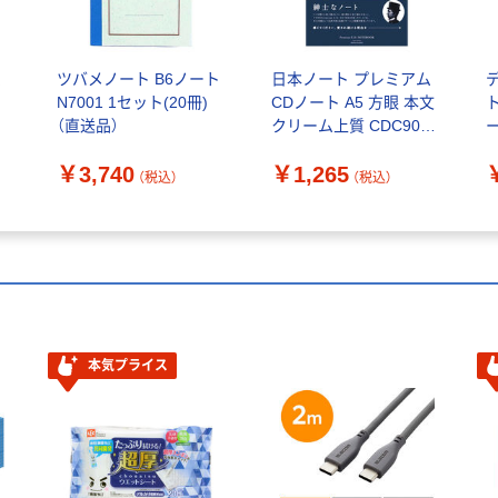
ム
ツバメノート B6ノート
日本ノート プレミアム
N7001 1セット(20冊)
CDノート A5 方眼 本文
ト
（直送品）
クリーム上質 CDC90S
ー
1冊（直送品）
￥3,740
￥1,265
（税込）
（税込）
本気プライス