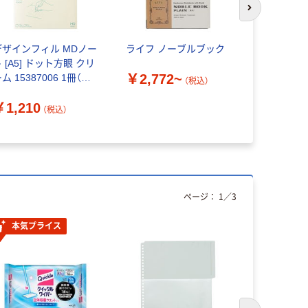
次のスライド
デザインフィル MDノー
ライフ ノーブルブック
インテック F
 [A5] ドット方眼 クリ
SPACE 
￥2,772~
ム 15387006 1冊（直
ウムペン 
（税込）
送品）
￥1,210
￥36,30
（税込）
ページ：
1
／
3
本気プライス