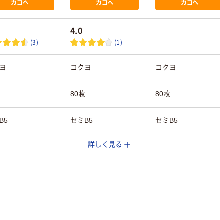
カゴへ
カゴへ
カゴへ
4.0
(3)
(1)
ヨ
コクヨ
コクヨ
枚
80枚
80枚
B5
セミB5
セミB5
詳しく見る
線
横罫線
方眼罫
m
6mm
5mm
ド系
ブルー系