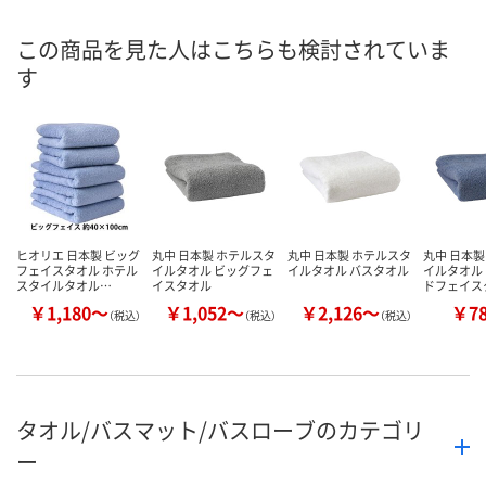
8月25日（火）まで
お届け日
この商品を見た人はこちらも検討されていま
す
数量
お取り扱い終了しま
お取り扱い終
した
した
カゴへ
ヒオリエ 日本製 ビッグ
丸中 日本製 ホテルスタ
丸中 日本製 ホテルスタ
丸中 日本製
フェイスタオル ホテル
イルタオル ビッグフェ
イルタオル バスタオル
イルタオル
スタイルタオル…
イスタオル
ドフェイス
￥1,180～
￥1,052～
￥2,126～
￥7
（税込）
（税込）
（税込）
タオル/バスマット/バスローブのカテゴリ
ー