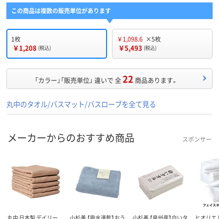
この商品は複数の販売単位があります
1枚
￥1,098.6
×5枚
￥1,208
￥5,493
(税込)
(税込)
22
「カラー」「販売単位」 違いで 全
商品あります。
丸中のタオル/バスマット/バスローブを全て見る
メーカーからのおすすめ商品
スポンサー
丸中 日本製 デイリー
小杉善 【吸水速乾】おう
小杉善 【泉州産】白いタ
ヒオリエ 