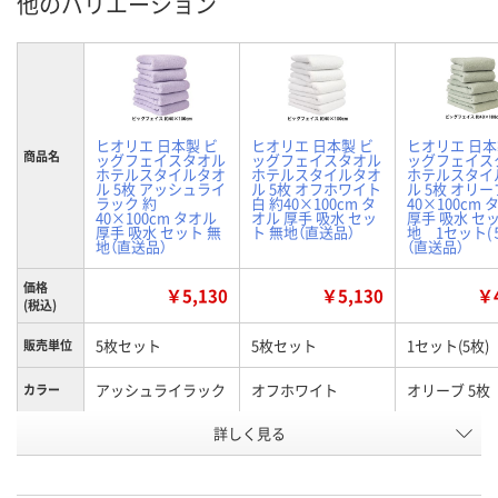
他のバリエーション
ヒオリエ 日本製 ビ
ヒオリエ 日本製 ビ
ヒオリエ 日本
商品名
ッグフェイスタオル
ッグフェイスタオル
ッグフェイス
ホテルスタイルタオ
ホテルスタイルタオ
ホテルスタイ
ル 5枚 アッシュライ
ル 5枚 オフホワイト
ル 5枚 オリー
ラック 約
白 約40×100cm タ
40×100cm 
40×100cm タオル
オル 厚手 吸水 セッ
厚手 吸水 セ
厚手 吸水 セット 無
ト 無地（直送品）
地 1セット(
地（直送品）
（直送品）
価格
￥5,130
￥5,130
￥4
(税込)
5枚セット
5枚セット
1セット(5枚)
販売単位
アッシュライラック
オフホワイト
オリーブ 5枚
カラー
お申込番
詳しく見る
X106613
P637226
HH62113
号
直送品
直送品
直送品
在庫