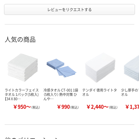
レビューをリクエストする
人気の商品
ライトカラーフェイス
冷感タオル CT-001 1袋
テンダイ 徳用ライトタ
少し厚手の
タオル 1パック(5枚入)
（5枚入り） 熱中対策 ひ
オル
オル
【34Ｘ80…
んや…
￥950～
￥990
￥2,440～
￥1,3
（税込）
（税込）
（税込）