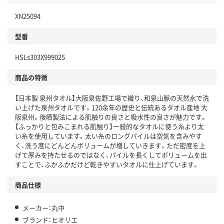
XN25094
型番
HSLs303X999025
商品の特徴
【日本製 泉州タオル】大阪泉佐野工場で織り、和泉山脈の天然水で洗
い上げた泉州タオルです。120余年の歴史と伝統あるタオル産地 大
阪泉州。後晒製法による肌触りの良さと吸水性の良さが魅力です。
【ふっかりと包みこまれる肌触り】一般的なタオルに使う糸より太
い糸を使用しています。太い糸のロングパイルは空気を含みやす
く、洗う度にどんどんボリュームが増していきます。ただ密度を上
げて厚みを持たせるのではなく、パイルを長くしてボリュームを出
すことで、ふかふかだけど乾きやすいタオルに仕上げています。
商品仕様
メーカー：丸中
ブランド：ヒオリエ