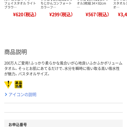
フェイスタオル ライト
ちじかんコンフォート
オル3枚組 34×82cm
スタオル 
ブラウ…
カラーフ…
…
オ…
¥620（税込）
¥299（税込）
¥567（税込）
¥3,
商品説明
200万人ご愛用！ふっかり柔らかな風合いが心地良いふかふかボリューム
タオル。そっとお肌にあてるだけで、水分を瞬時に吸い取る高い吸水性
が魅力。バスタオルサイズ。
アイコンの説明
お申込番号