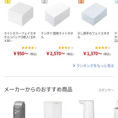
ライトカラーフェイスタ
テンダイ 徳用ライトタオ
少し厚手のフェイスタオ
テ
オル 1パック(5枚入) 【34
ル
ル
タ
Ｘ80…
【
￥950～
￥2,570～
￥1,370～
（税込）
（税込）
（税込）
ランキングをもっと見る
メーカーからのおすすめ商品
スポンサー