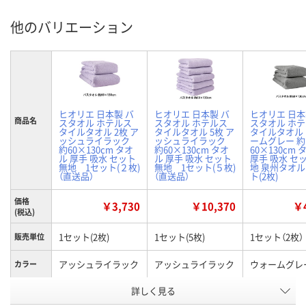
他のバリエーション
ヒオリエ 日本製 バ
ヒオリエ 日本製 バ
ヒオリエ 日本
商品名
スタオル ホテルス
スタオル ホテルス
スタオル ホ
タイルタオル 2枚 ア
タイルタオル 5枚 ア
タイルタオル
ッシュライラック
ッシュライラック
ームグレー 約
約60×130cm タオ
約60×130cm タオ
60×130cm 
ル 厚手 吸水 セット
ル 厚手 吸水 セット
厚手 吸水 セ
無地 1セット(２枚)
無地 1セット(５枚)
地 泉州タオル
（直送品）
（直送品）
ト(2枚)
価格
￥3,730
￥10,370
￥4
(税込)
1セット(2枚)
1セット(5枚)
1セット（2枚）
販売単位
アッシュライラック
アッシュライラック
ウォームグレ
カラー
お申込番
詳しく見る
X106627
X106638
HH62117
号