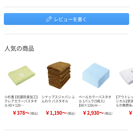
レビューを書く
人気の商品
小杉善 【抗菌防臭加工】
シナップスジャパン ふ
ペールカラーバスタオ
【アウトレッ
クレアカラーバスタオ
んわり バスタオル
ル 1パック(5枚入)
シカル】訳あ
ル 60×120…
【60×120cm…
らか無撚糸
￥378～
￥1,190～
￥2,930～
￥
（税込）
（税込）
（税込）