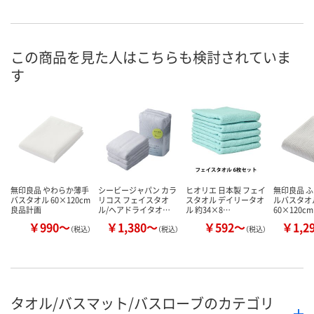
直送品
直送品
入荷待ち
在庫
8月7日（金）予
お届け日
この商品を見た人はこちらも検討されていま
す
数量
お取り扱い終了しま
お取り扱い終了しま
した
した
カ
無印良品 やわらか薄手
シービージャパン カラ
ヒオリエ 日本製 フェイ
無印良品 
バスタオル 60×120cm
リコス フェイスタオ
スタオル デイリータオ
ルバスタオル
良品計画
ル/ヘアドライタオ…
ル 約34×8…
60×120cm
￥990～
￥1,380～
￥592～
￥1,2
（税込）
（税込）
（税込）
タオル/バスマット/バスローブのカテゴリ