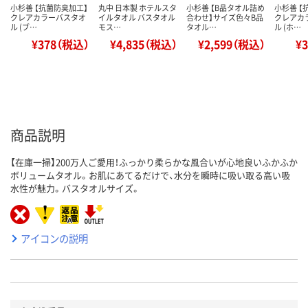
小杉善 【抗菌防臭加工】
丸中 日本製 ホテルスタ
小杉善 【B品タオル詰め
小杉善 【
クレアカラーバスタオ
イルタオル バスタオル
合わせ】サイズ色々B品
クレアカ
ル (ブ…
モス…
タオル…
ル (ホ…
¥378（税込）
¥4,835（税込）
¥2,599（税込）
¥
商品説明
【在庫一掃】200万人ご愛用！ふっかり柔らかな風合いが心地良いふかふか
ボリュームタオル。お肌にあてるだけで、水分を瞬時に吸い取る高い吸
水性が魅力。バスタオルサイズ。
アイコンの説明