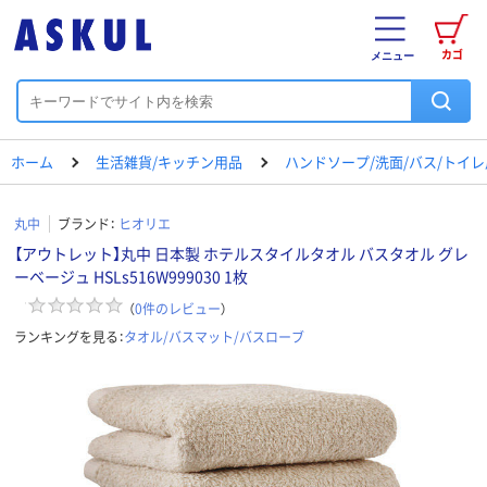
カゴ
メニュー
ホーム
生活雑貨/キッチン用品
ハンドソープ/洗面/バス/トイ
丸中
ブランド：
ヒオリエ
【アウトレット】丸中 日本製 ホテルスタイルタオル バスタオル グレ
ーベージュ HSLs516W999030 1枚
（
0
件のレビュー
）
ランキングを見る：
タオル/バスマット/バスローブ