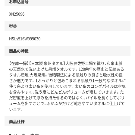
お申込番号
XN25096
型番
HSLs516W999030
商品の特徴
【在庫一掃】【日本製 泉州タオル】大阪泉佐野工場で織り、和泉山脈
の天然水で洗い上げた泉州タオルです。120余年の歴史と伝統ある
タオル産地 大阪泉州。後晒製法による肌触りの良さと吸水性の良
さが魅力です。【ふっかりと包みこまれる肌触り】一般的なタオルに
使う糸より太い糸を使用しています。太い糸のロングパイルは空気
を含みやすく、洗う度にどんどんボリュームが増していきます。た
だ密度を上げて厚みを持たせるのではなく、パイルを長くしてボリ
ュームを出すことで、ふかふかだけど乾きやすいタオルに仕上げて
います。
商品仕様