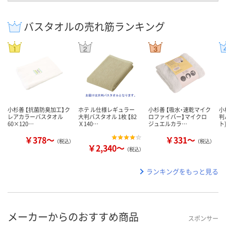
バスタオルの売れ筋ランキング
小杉善 【抗菌防臭加工】ク
ホテ ル仕様レギュラー
小杉善 【吸水・速乾マイク
小
レアカラーバスタオル
大判バスタオル 1枚 【82
ロファイバー】マイクロ
判
60×120…
Ｘ140…
ジュエルカラ…
ト
￥378～
￥331～
（税込）
（税込）
￥2,340～
（税込）
ランキングをもっと見る
メーカーからのおすすめ商品
スポンサー