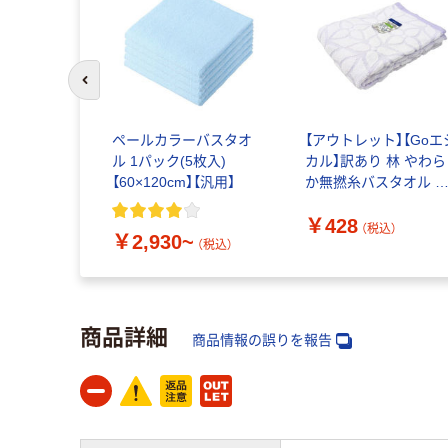
前のスライドへ
ペールカラーバスタオ
【アウトレット】【Goエ
ル 1パック(5枚入)
カル】訳あり 林 やわら
【60×120cm】【汎用】
か無撚糸バスタオル 
ローフラワー パープ
￥428
BJ443335 1枚
（税込）
￥2,930~
（税込）
商品詳細
商品情報の誤りを報告