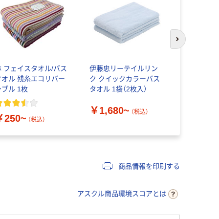
次のスライド
林 フェイスタオル/バス
伊藤忠リーテイルリン
伊藤忠リー
タオル 残糸エコリバー
ク クイックカラーバス
ク ノモス 
シブル 1枚
タオル 1袋（2枚入）
ル
￥1,680~
（税込）
￥250~
￥1,051
（税込）
商品情報を印刷する
アスクル商品環境スコアとは