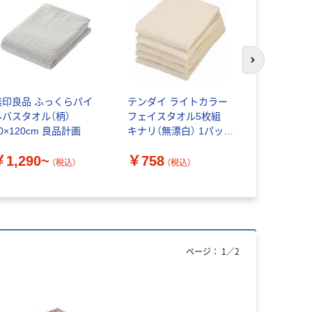
次のスライド
無印良品 ふっくらパイ
テンダイ ライトカラー
ライトカラ
ルバスタオル（柄）
フェイスタオル5枚組
タオル 1パ
0×120cm 良品計画
キナリ（無漂白） 1パック
【34Ｘ80c
（5枚入）
￥1,290~
￥758
（税込）
（税込）
￥950~
ページ：
1
／
2