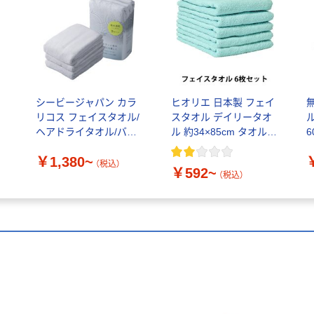
シービージャパン カラ
ヒオリエ 日本製 フェイ
の
リコス フェイスタオル/
スタオル デイリータオ
か
ヘアドライタオル/バス
ル 約34×85cm タオル
6
タオル 吸水力5倍 マイ
中厚 吸水 速乾 無地 お
￥1,380~
クロファイバー 速乾 1
値打ち 泉州タオル
（税込）
￥592~
枚
（税込）