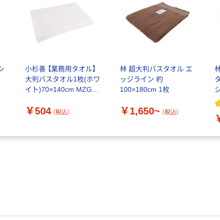
シ
小杉善 【業務用タオル】
林 超大判バスタオル エ
大判バスタオル1枚(ホワ
ッジライン 約
フ
イト)70×140cm MZG-
100×180cm 1枚
ル
800WH 1枚（直送品）
￥504
￥1,650~
（税込）
（税込）