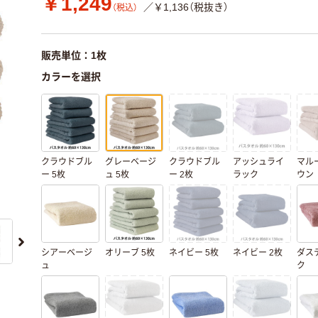
￥1,249
／￥1,136（税抜き）
（税込）
販売単位：1枚
カラーを選択
クラウドブル
グレーベージ
クラウドブル
アッシュライ
マル
ー 5枚
ュ 5枚
ー 2枚
ラック
ウン
シアーベージ
オリーブ 5枚
ネイビー 5枚
ネイビー 2枚
ダス
ュ
ク