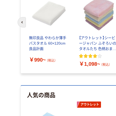
前のスライドへ
無印良品 やわらか薄手
【アウトレット】シービ
バスタオル 60×120cm
ージャパン ふぞろい
良品計画
タオルたち 色柄おま
せ1セット（5枚入）
￥990~
（税込）
￥1,098~
（税込）
人気の商品
アウトレット