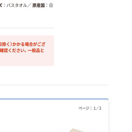
ズ
バスタオル
／
原産国
日
日除く）かかる場合がござ
確認ください。一般品と
ページ：
1
／
2
人気商品