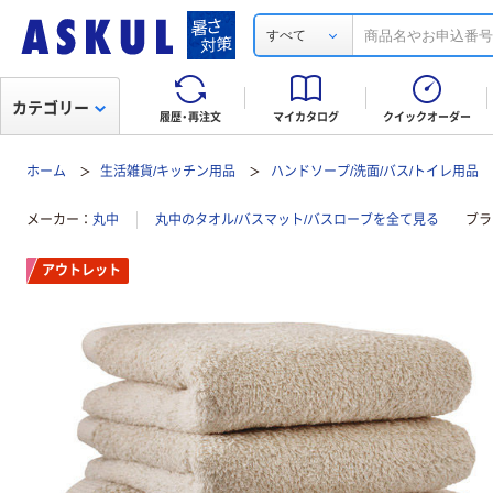
すべて
カテゴリー
履歴・再注文
マイカタログ
クイックオーダー
ホーム
生活雑貨/キッチン用品
ハンドソープ/洗面/バス/トイレ用品
メーカー
丸中
丸中のタオル/バスマット/バスローブを全て見る
ブラ
アウトレット