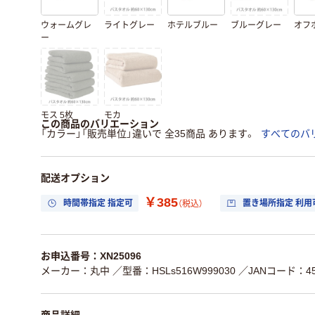
ウォームグレ
ライトグレー
ホテルブルー
ブルーグレー
オフ
ー
モス 5枚
モカ
この商品のバリエーション
「カラー」「販売単位」違いで 全35商品 あります。
すべてのバ
配送オプション
￥385
時間帯指定 指定可
置き場所指定 利用
（税込）
お申込番号：XN25096
メーカー：丸中
／型番：HSLs516W999030
／JANコード：451