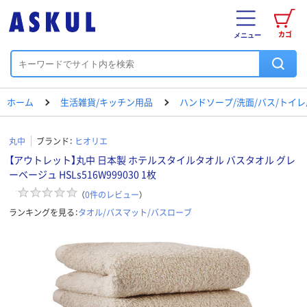
カゴ
メニュー
ホーム
生活雑貨/キッチン用品
ハンドソープ/洗面/バス/トイ
丸中
ブランド：
ヒオリエ
【アウトレット】丸中 日本製 ホテルスタイルタオル バスタオル グレ
ーベージュ HSLs516W999030 1枚
（
0
件のレビュー
）
ランキングを見る：
タオル/バスマット/バスローブ