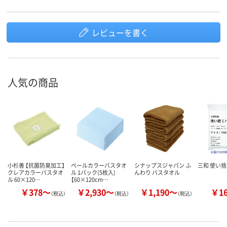
レビューを書く
人気の商品
小杉善 【抗菌防臭加工】
ペールカラーバスタオ
シナップスジャパン ふ
三和 使い捨
クレアカラーバスタオ
ル 1パック(5枚入)
んわり バスタオル
ル 60×120…
【60×120cm…
￥378～
￥2,930～
￥1,190～
￥1
（税込）
（税込）
（税込）