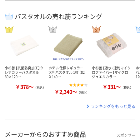
バスタオルの売れ筋ランキング
小杉善 【抗菌防臭加工】ク
ホテ ル仕様レギュラー
小杉善 【吸水・速乾マイク
ホ
レアカラーバスタオル
大判バスタオル 1枚 【82
ロファイバー】マイクロ
バ
60×120…
Ｘ140…
ジュエルカラ…
1
￥378～
￥331～
（税込）
（税込）
￥2,340～
（税込）
ランキングをもっと見る
メーカーからのおすすめ商品
スポンサー