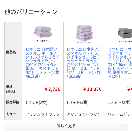
他のバリエーション
ヒオリエ 日本製 バ
ヒオリエ 日本製 バ
ヒオリエ 日本
商品名
スタオル ホテルス
スタオル ホテルス
スタオル ホ
タイルタオル 2枚 ア
タイルタオル 5枚 ア
タイルタオル
ッシュライラック
ッシュライラック
ームグレー 約
約60×130cm タオ
約60×130cm タオ
60×130cm 
ル 厚手 吸水 セット
ル 厚手 吸水 セット
厚手 吸水 セ
無地 1セット(２枚)
無地 1セット(５枚)
地 泉州タオル
（直送品）
（直送品）
ト(2枚)
価格
￥3,730
￥10,370
￥4
(税込)
1セット(2枚)
1セット(5枚)
1セット（2枚）
販売単位
アッシュライラック
アッシュライラック
ウォームグレ
カラー
お申込番
詳しく見る
X106627
X106638
HH62117
号