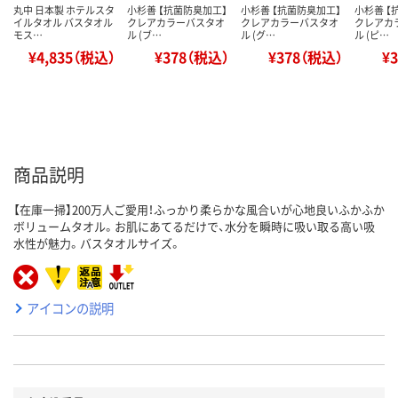
丸中 日本製 ホテルスタ
小杉善 【抗菌防臭加工】
小杉善 【抗菌防臭加工】
小杉善 【
イルタオル バスタオル
クレアカラーバスタオ
クレアカラーバスタオ
クレアカ
モス…
ル (ブ…
ル (グ…
ル (ピ…
¥4,835（税込）
¥378（税込）
¥378（税込）
¥
商品説明
【在庫一掃】200万人ご愛用！ふっかり柔らかな風合いが心地良いふかふか
ボリュームタオル。お肌にあてるだけで、水分を瞬時に吸い取る高い吸
水性が魅力。バスタオルサイズ。
アイコンの説明