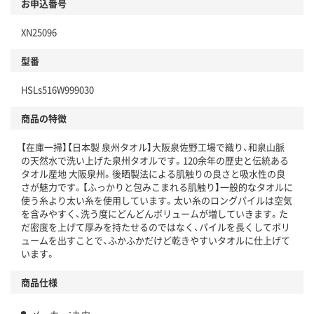
お申込番号
XN25096
型番
HSLs516W999030
商品の特徴
【在庫一掃】【日本製 泉州タオル】大阪泉佐野工場で織り、和泉山脈
の天然水で洗い上げた泉州タオルです。120余年の歴史と伝統ある
タオル産地 大阪泉州。後晒製法による肌触りの良さと吸水性の良
さが魅力です。【ふっかりと包みこまれる肌触り】一般的なタオルに
使う糸より太い糸を使用しています。太い糸のロングパイルは空気
を含みやすく、洗う度にどんどんボリュームが増していきます。た
だ密度を上げて厚みを持たせるのではなく、パイルを長くしてボリ
ュームを出すことで、ふかふかだけど乾きやすいタオルに仕上げて
います。
商品仕様