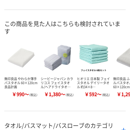
直送品
直送品
5点
在庫
8月11日（火）
お届け日
この商品を見た人はこちらも検討されていま
す
数量
お取り扱い終了しま
お取り扱い終了しま
した
した
カ
無印良品 やわらか薄手
シービージャパン カラ
ヒオリエ 日本製 フェイ
無印良品 
バスタオル 60×120cm
リコス フェイスタオ
スタオル デイリータオ
ルバスタオル
良品計画
ル/ヘアドライタオ…
ル 約34×8…
60×120cm
￥990～
￥1,380～
￥592～
￥1,2
（税込）
（税込）
（税込）
タオル/バスマット/バスローブのカテゴリ