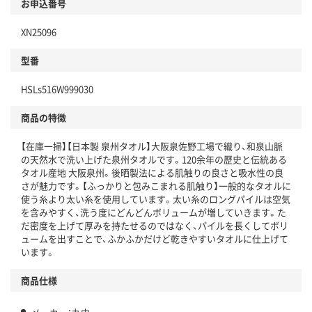
お申込番号
XN25096
型番
HSLs516W999030
商品の特徴
【在庫一掃】【日本製 泉州タオル】大阪泉佐野工場で織り、和泉山脈
の天然水で洗い上げた泉州タオルです。120余年の歴史と伝統ある
タオル産地 大阪泉州。後晒製法による肌触りの良さと吸水性の良
さが魅力です。【ふっかりと包みこまれる肌触り】一般的なタオルに
使う糸より太い糸を使用しています。太い糸のロングパイルは空気
を含みやすく、洗う度にどんどんボリュームが増していきます。た
だ密度を上げて厚みを持たせるのではなく、パイルを長くしてボリ
ュームを出すことで、ふかふかだけど乾きやすいタオルに仕上げて
います。
商品仕様