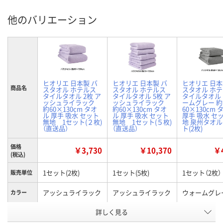
他のバリエーション
ヒオリエ 日本製 バ
ヒオリエ 日本製 バ
ヒオリエ 日本
商品名
スタオル ホテルス
スタオル ホテルス
スタオル ホ
タイルタオル 2枚 ア
タイルタオル 5枚 ア
タイルタオル
ッシュライラック
ッシュライラック
ームグレー 約
約60×130cm タオ
約60×130cm タオ
60×130cm 
ル 厚手 吸水 セット
ル 厚手 吸水 セット
厚手 吸水 セ
無地 1セット(２枚)
無地 1セット(５枚)
地 泉州タオル
（直送品）
（直送品）
ト(2枚)
価格
￥3,730
￥10,370
￥4
(税込)
1セット(2枚)
1セット(5枚)
1セット（2枚）
販売単位
アッシュライラック
アッシュライラック
ウォームグレ
カラー
お申込番
詳しく見る
X106627
X106638
HH62117
号