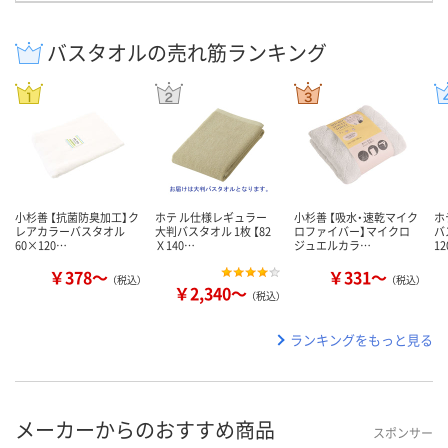
バスタオルの売れ筋ランキング
小杉善 【抗菌防臭加工】ク
ホテ ル仕様レギュラー
小杉善 【吸水・速乾マイク
ホ
レアカラーバスタオル
大判バスタオル 1枚 【82
ロファイバー】マイクロ
バ
60×120…
Ｘ140…
ジュエルカラ…
1
￥378～
￥331～
（税込）
（税込）
￥2,340～
（税込）
ランキングをもっと見る
メーカーからのおすすめ商品
スポンサー