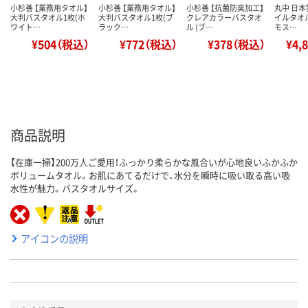
小杉善 【業務用タオル】
小杉善 【業務用タオル】
小杉善 【抗菌防臭加工】
丸中 日本
大判バスタオル1枚(ホ
大判バスタオル1枚(ブ
クレアカラーバスタオ
イルタオ
ワイト…
ラック…
ル (ブ…
モス…
¥504（税込）
¥772（税込）
¥378（税込）
¥4,
商品説明
【在庫一掃】200万人ご愛用！ふっかり柔らかな風合いが心地良いふかふか
ボリュームタオル。お肌にあてるだけで、水分を瞬時に吸い取る高い吸
水性が魅力。バスタオルサイズ。
アイコンの説明