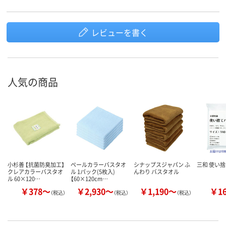
レビューを書く
人気の商品
小杉善 【抗菌防臭加工】
ペールカラーバスタオ
シナップスジャパン ふ
三和 使い捨
クレアカラーバスタオ
ル 1パック(5枚入)
んわり バスタオル
ル 60×120…
【60×120cm…
￥378～
￥2,930～
￥1,190～
￥1
（税込）
（税込）
（税込）