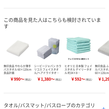
直送品
直送品
5点
在庫
8月11日（火）
お届け日
この商品を見た人はこちらも検討されていま
す
数量
お取り扱い終了しま
お取り扱い終了しま
した
した
カ
無印良品 やわらか薄手
シービージャパン カラ
ヒオリエ 日本製 フェイ
無印良品 
バスタオル 60×120cm
リコス フェイスタオ
スタオル デイリータオ
ルバスタオル
良品計画
ル/ヘアドライタオ…
ル 約34×8…
60×120cm
￥990～
￥1,380～
￥592～
￥1,2
（税込）
（税込）
（税込）
タオル/バスマット/バスローブのカテゴリ