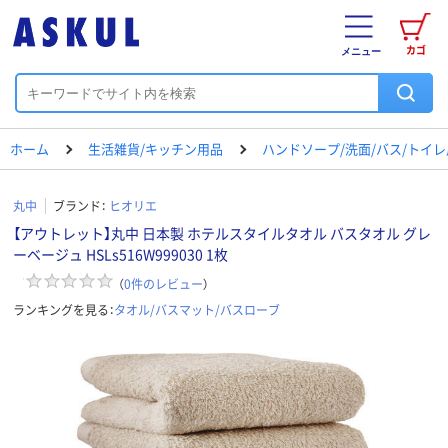
カゴ
メニュー
ホーム
生活雑貨/キッチン用品
ハンドソープ/洗面/バス/トイ
丸中
ブランド：
ヒオリエ
【アウトレット】丸中 日本製 ホテルスタイルタオル バスタオル グレ
ーベージュ HSLs516W999030 1枚
（
0
件のレビュー
）
ランキングを見る：
タオル/バスマット/バスローブ