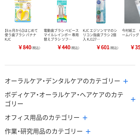
カゴへ
カゴへ
【6ヵ月から】はじめて
電動歯ブラシ ベビース
KJC エジソンママのシ
今村紙工 
使う歯ブラシ バナナ
マイルレインボー 専用
リコン指歯ブラシ 2個
ームバッグ
KJC
替えブラシ ソフ…
入 KJ127…
￥840
￥440
￥601
￥3
（税込）
（税込）
（税込）
オーラルケア・デンタルケアのカテゴリー
ボディケア・オーラルケア・ヘアケアのカテ
ゴリー
オフィス用品のカテゴリー
作業・研究用品のカテゴリー