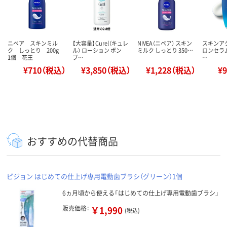
ニベア スキンミル
【大容量】Curel（キュレ
NIVEA（ニベア） スキン
スキンア
ク しっとり 200g
ル） ローション ポン
ミルク しっとり 350…
ロンセラムU
1個 花王
プ…
…
¥710（税込）
¥3,850（税込）
¥1,228（税込）
¥
おすすめの代替商品
ピジョン はじめての仕上げ専用電動歯ブラシ（グリーン）1個
6ヵ月頃から使える「はじめての仕上げ専用電動歯ブラシ」
販売価格：
￥1,990
(税込)