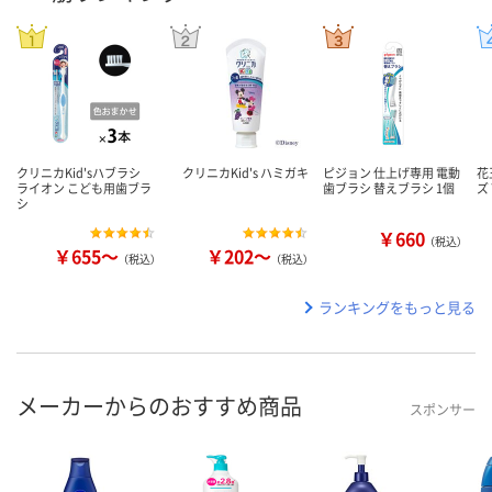
クリニカKid'sハブラシ
クリニカKid's ハミガキ
ピジョン 仕上げ専用 電動
花
ライオン こども用歯ブラ
歯ブラシ 替えブラシ 1個
ズ
シ
￥660
（税込）
￥655～
￥202～
（税込）
（税込）
ランキングをもっと見る
メーカーからのおすすめ商品
スポンサー