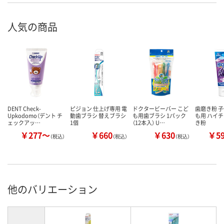
人気の商品
DENT Check-
ピジョン 仕上げ専用 電
ドクタービーバー こど
歯磨き粉 子
Upkodomo（デント チ
動歯ブラシ 替えブラシ
も用歯ブラシ 1パック
も用 ハイ
ェックアッ…
1個
（12本入） U…
き粉
￥277～
￥660
￥630
￥5
（税込）
（税込）
（税込）
他のバリエーション