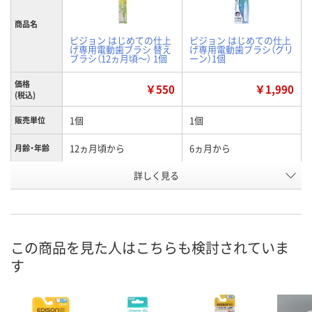
商品名
ピジョン はじめての仕上
ピジョン はじめての仕上
げ専用電動歯ブラシ 替え
げ専用電動歯ブラシ（グリ
ブラシ（12ヵ月頃～） 1個
ーン）1個
価格
￥550
￥1,990
(税込)
1個
1個
販売単位
12ヵ月頃から
6ヵ月から
月齢・年齢
詳しく見る
替えブラシ
グリーン
タイプ
EK13024
XR93455
お申込番号
3点
4点
在庫
この商品を見た人はこちらも検討されていま
8月7日（金）
8月7日（金）
お届け日
す
数量
数量