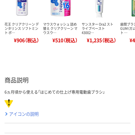
花王 クリアクリーン デ
マウスウォッシュ 詰め
サンスター Ora2 スト
歯間ブラシ
ンタリンス ソフトミン
替え クリアクリーン マ
ライプペースト
GUM（ガ
ト ポ…
ウスウ…
43002…
ト …
¥906（税込）
¥510（税込）
¥1,235（税込）
¥
商品説明
6ヵ月頃から使える「はじめての仕上げ専用電動歯ブラシ」
アイコンの説明