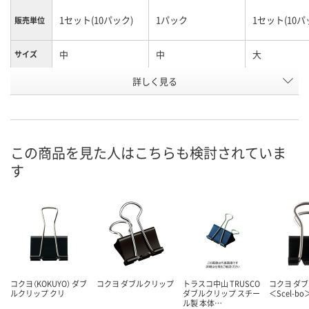
1セット(10パック)
1パック
1セット(10パ
販売単位
中
中
大
サイズ
お申込番
詳しく見る
EH23080
RR52061
EH23083
号
4点
あり
3点
在庫
この商品を見た人はこちらも検討されていま
8月9日（日）
8月9日（日）
8月9日（日）
お届け日
す
数量
数量
数量
カゴへ
カゴへ
カ
コクヨ（KOKUYO） ダブ
コクヨ ダブルクリップ
トラスコ中山 TRUSCO
コクヨ ダ
ルクリップ クリ
ダブルクリップ スチー
＜Scel-bo
ル製 本体…