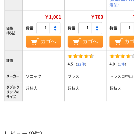
送品）
￥1,001
￥700
数量
数量
数量
価格
(税込)
カゴへ
カゴへ
カ
評価
4.5
4.0
（
33件
）
（
1件
）
ソニック
プラス
トラスコ中山
メーカー
ダブルク
超特大
超特大
超特大
リップの
サイズ
超特大
超特大
超特大
サイズ
レビュー（0件）