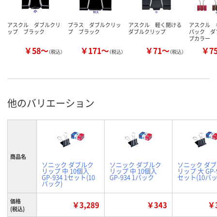
アスクル ダブルクリ
プラス ダブルクリッ
アスクル 軽く開ける
アスクル 
ップ ブラック
プ ブラック
ダブルクリップ
パック ダ
プカラー
￥58～
￥171～
￥71～
￥7
（税込）
（税込）
（税込）
他のバリエーション
商品名
ソニック ダブルク
ソニック ダブルク
ソニック ダ
リップ 中 10個入
リップ 中 10個入
リップ 大 GP-9
GP-934 1セット(10
GP-934 1パック
セット(10パッ
パック)
価格
￥3,289
￥343
￥3
(税込)