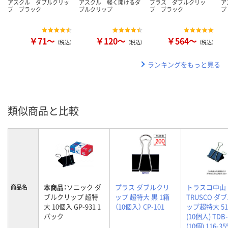
アスクル ダブルクリッ
アスクル 軽く開けるダ
プラス ダブルクリッ
ア
プ ブラック
ブルクリップ
プ ブラック
プ
￥71～
￥120～
￥564～
（税込）
（税込）
（税込）
ランキングをもっと見る
類似商品と比較
本商品：
ソニック ダ
プラス ダブルクリ
トラスコ中山
商品名
ブルクリップ 超特
ップ 超特大 黒 1箱
TRUSCO ダ
大 10個入 GP-931 1
（10個入） CP-101
ップ超特大 5
パック
(10個入) TDB-
(10個) 116-3