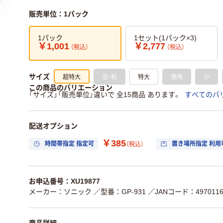
販売単位：1パック
1パック
1セット(1パック×3)
￥1,001
￥2,777
（税込）
（税込）
超特大
豆・粒
特大
徳用
小
サイズ
この商品のバリエーション
「サイズ」「販売単位」違いで 全15商品 あります。
すべてのバ
配送オプション
￥385
時間帯指定 指定可
置き場所指定 利用
（税込）
お申込番号：XU19877
メーカー：ソニック
／型番：GP-931
／JANコード：4970116