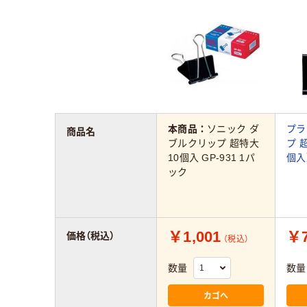
本商品：
ソニック ダ
プラ
商品名
ブルクリップ 超特大
プ 
10個入 GP-931 1パ
個入）
ック
￥1,001
￥7
価格（税込）
（税込）
数量
数量
カゴへ