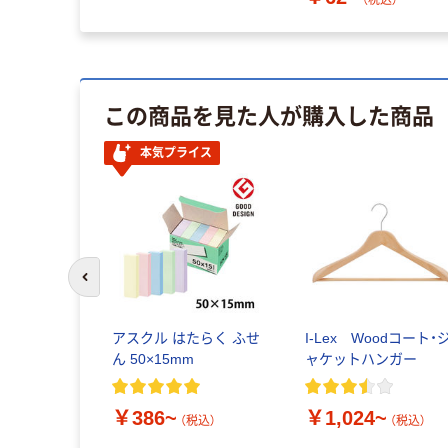
この商品を見た人が購入した商品
本気プライス
前のスライドへ
アスクル はたらく ふせ
I-Lex Woodコート・
ん 50×15mm
ャケットハンガー
￥386~
￥1,024~
（税込）
（税込）