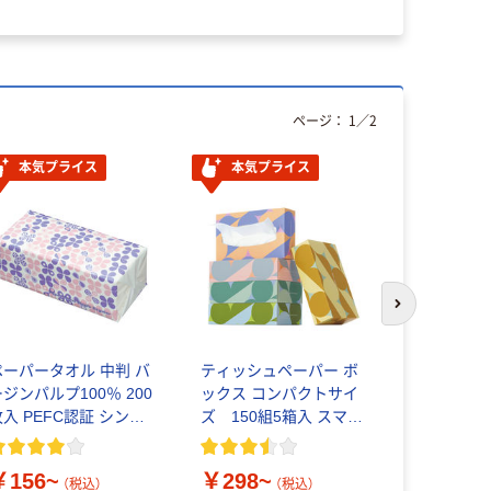
ページ：
1
／
2
本気プライス
本気プライス
本気プ
次のスライド
ペーパータオル 中判 バ
ティッシュペーパー ボ
アスクル 
ジンパルプ100％ 200
ックス コンパクトサイ
ん 付箋 75
枚入 PEFC認証 シング
ズ 150組5箱入 スマー
ル アスクルオリジナル
トコンパクトS PEFC認
￥377~
証
￥156~
￥298~
（税込）
（税込）