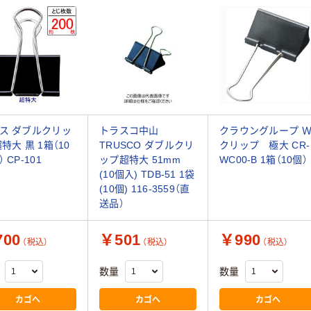
ス ダブルクリッ
トラスコ中山
クラウングループ 
超特大 黒 1箱（10
TRUSCO ダブルクリ
クリップ 極大 CR-
 CP-101
ップ超特大 51mm
WC00-B 1箱（10個）
(10個入) TDB-51 1袋
(10個) 116-3559（直
送品）
00
￥501
￥990
（税込）
（税込）
（税込）
数量
数量
カゴへ
カゴへ
カゴへ