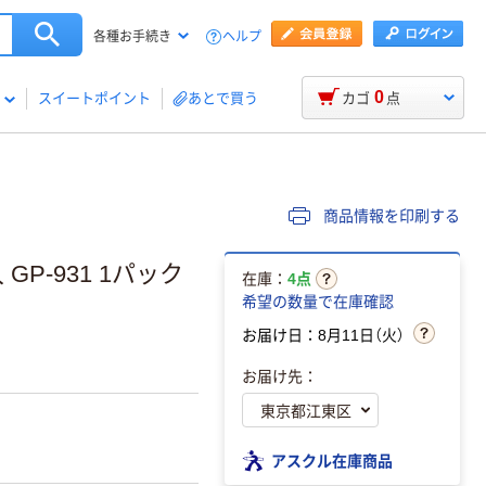
ヘルプ
各種お手続き
0
スイートポイント
あとで買う
カゴ
点
商品情報を印刷する
P-931 1パック
在庫：
4点
希望の数量で在庫確認
お届け日：8月11日（火）
お届け先：
アスクル在庫商品