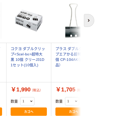
次へ
Ｗ
コクヨ ダブルクリッ
プラス ダブルクリッ
コクヨ 
プ<Scel-bo>超特大
プエアかる超特大10
プ超特大 
黒 10個 クリーJ31D
個 CP-104AK（直送
ック（10
1セット(10個入)
品）
￥1,990
￥1,705
￥1,8
（税込）
（税込）
数量
数量
数量
カゴへ
カゴへ