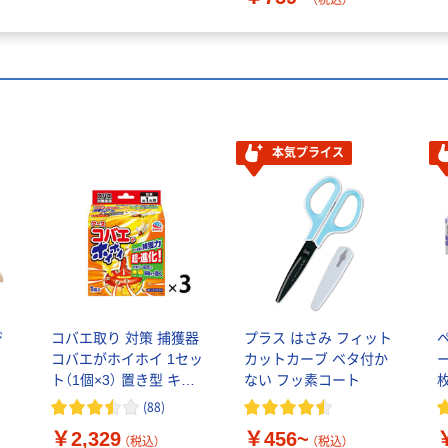
本気プライス
ジ
コバエ取り 対策 捕獲器
プラス はさみ フィット
コバエがホイホイ 1セッ
カットカーブ ベタ付か
ー
ト（1個×3） 置き型 キッ
ない フッ素コート
チン 厨房 アース製薬
(
88
)
￥2,329
￥456~
（税込）
（税込）