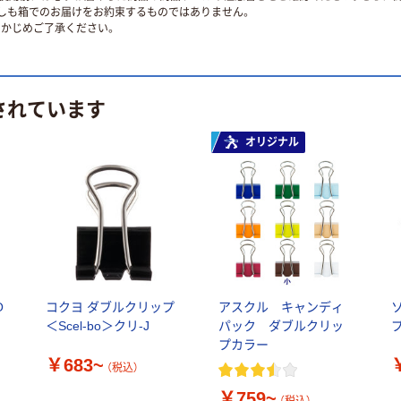
ずしも箱でのお届けをお約束するものではありません。
かじめご了承ください。
されています
オリジナル
O
コクヨ ダブルクリップ
アスクル キャンディ
ー
＜Scel-bo＞クリ-J
パック ダブルクリッ
プカラー
￥683~
（税込）
￥759~
（税込）