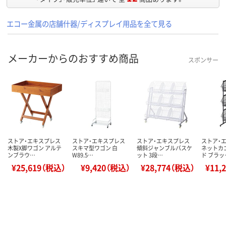
エコー金属の店舗什器/ディスプレイ用品を全て見る
メーカーからのおすすめ商品
スポンサー
ストア・エキスプレス
ストア・エキスプレス
ストア・エキスプレス
ストア・
木製X脚ワゴン アルテ
スキマ型ワゴン 白
傾斜ジャンブルバスケ
ネットカ
ンブラウ…
W89.5…
ット 3段…
ド ブラッ
¥25,619（税込）
¥9,420（税込）
¥28,774（税込）
¥11,