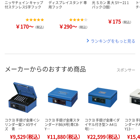
ニッサチェイン キャップ
ディスプレイスタンド 専
光 Ｓカン 黒 大 SYー21 1
ト
付ステンレスS字フック
用フック
パック（3個）
チ
￥175
（税込）
￥170～
￥290～
（税込）
（税込）
ランキングをもっと見る
メーカーからのおすすめ商品
スポンサー
コクヨ 手提げ金庫＜シ
コクヨ 手提げ金庫スタ
コクヨ 手提げ金庫＜ダ
コクヨ 
リンダー錠＞ A5サイ
ンダードB6(4号)青CB-
イヤル付き型＞ A4（1
ンダードA5
ズ 青 …
Y…
号） …
Y13…
¥9,529（税込）
¥11,880（税込）
¥22,599（税込）
¥15,