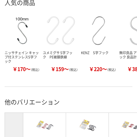
人気の商品
ニッサチェイン キャッ
ユメミグサ S字フッ
KENZ S字フック
無印良品 
プ付ステンレスS字フ
ク PE被膜鉄線
ック 良品
ック
￥170～
￥159～
￥220～
￥3
（税込）
（税込）
（税込）
他のバリエーション