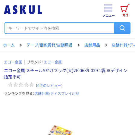
カゴ
メニュー
ホーム
テープ/梱包資材/店舗用品
店舗用品
店舗什器/デ
エコー金属
ブランド：
エコー金属
エコー金属 スチールSかけフック(大)2P 0639-029 1袋 ※デザイン
指定不可
（
0
件のレビュー
）
ランキングを見る：
店舗什器/ディスプレイ用品