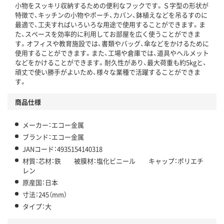
小物をスッキリ収納するための便利なフックです。Ｓ字型の形状が
特徴で、キッチンの小物やポーチ、カバン、鉢植えなどを吊るすのに
最適で、工夫すればいろいろな用途で使用することができます。ま
た、スペースを効率的に利用してお部屋を広く使うことができま
す。オフィスや教育施設では、書類やバッグ、傘などをかけるために
使用することができます。また、工場や倉庫では、道具やヘルメット
などをかけることができます。耐久性があり、最大荷重も約5kgと、
頑丈で使い勝手がよいため、様々な業種で活躍することができま
す。
商品仕様
メーカー：エコー金属
ブランド：エコー金属
JANコード：4935154140318
材質：芯材：鉄 被膜材：塩化ビニール キャップ：ポリエチ
レン
原産国：日本
寸法：245（mm）
タイプ：大