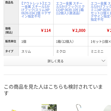
商品名
【アウトレット】エコ
エコー金属 スチー
エコー金属 
ー金属 スチールSか
ルSかけフック(ミク
ルSかけフック
けフック(スリム)4P
ロ)4P 0639-109 1箱
ミニ)4P 0639-
0639-034 1個 ※デザ
(12個入)（直送品）
セット(1個×1
イン指定不可
デザイン指定
指定不可
価格
￥114
￥2,000
￥2
(税込)
1個
1箱（12個入）
1セット(1個×
販売単位
スリム
ミクロ
ミニミニ
タイプ
お申込番
詳しく見る
XJ60845
EW96998
EW96984
号
5点
直送品
入荷待ち
在庫
8月11日（火）
8月25日（火）まで
お届け日
この商品を見た人はこちらも検討されていま
す
数量
数量
お取り扱い終
した
カゴへ
カゴへ