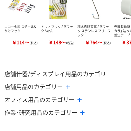
エコー金属 スチールS
トルネ フック S字フッ
積水樹脂商事 S字フッ
寺岡製作所
かけフック
ク Sかん
ク ステンレス フリーフ
カラ」 貼
ック
養生テープ
￥114～
￥148～
￥764～
￥3
（税込）
（税込）
（税込）
店舗什器/ディスプレイ用品のカテゴリー
店舗用品のカテゴリー
オフィス用品のカテゴリー
作業・研究用品のカテゴリー