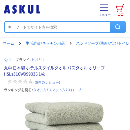
カゴ
メニュー
ホーム
生活雑貨/キッチン用品
ハンドソープ/洗面/バス/トイ
丸中
ブランド：
ヒオリエ
丸中 日本製 ホテルスタイルタオル バスタオル オリーブ
HSLs516W999036 1枚
（
0
件のレビュー
）
ランキングを見る：
タオル/バスマット/バスローブ