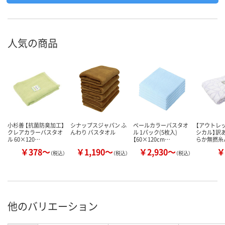
人気の商品
小杉善 【抗菌防臭加工】
シナップスジャパン ふ
ペールカラーバスタオ
【アウトレッ
クレアカラーバスタオ
んわり バスタオル
ル 1パック(5枚入)
シカル】訳あ
ル 60×120…
【60×120cm…
らか無撚糸
￥378～
￥1,190～
￥2,930～
￥
（税込）
（税込）
（税込）
他のバリエーション