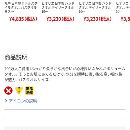
丸中 日本製 ホテルスタ
ヒオリエ 日本製 ハンド
ヒオリエ 日本製 ハンド
ヒオリエ 
イルタオル バスタオル
タオル デイリータオル
タオル デイリータオル
タオル 
モス…
10…
10…
10…
¥4,835（税込）
¥3,230（税込）
¥3,230（税込）
¥3,
商品説明
200万人ご愛用！ふっかり柔らかな風合いが心地良いふかふかボリューム
タオル。そっとお肌にあてるだけで、水分を瞬時に吸い取る高い吸水性
が魅力。バスタオルサイズ。
アイコンの説明