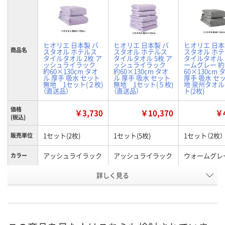
ヒオリエ 日本製 バ
ヒオリエ 日本製 バ
ヒオリエ 日本
商品名
スタオル ホテルス
スタオル ホテルス
スタオル ホ
タイルタオル 2枚 ア
タイルタオル 5枚 ア
タイルタオル
ッシュライラック
ッシュライラック
ームグレー 約
約60×130cm タオ
約60×130cm タオ
60×130cm 
ル 厚手 吸水 セット
ル 厚手 吸水 セット
厚手 吸水 セ
無地 1セット(２枚)
無地 1セット(５枚)
地 泉州タオル
（直送品）
（直送品）
ト(2枚)
価格
￥3,730
￥10,370
￥4
(税込)
1セット(2枚)
1セット(5枚)
1セット（2枚）
販売単位
アッシュライラック
アッシュライラック
ウォームグレ
カラー
お申込番
詳しく見る
X106627
X106638
HH62117
号
直送品
直送品
入荷待ち
在庫
8月7日（金）予
お届け日