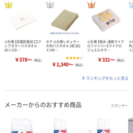
小杉善 【抗菌防臭加工】ク
ホテ ル仕様レギュラー
小杉善 【吸水・速乾マイク
小
レアカラーバスタオル
大判バスタオル 1枚 【82
ロファイバー】マイクロ
判
60×120…
Ｘ140…
ジュエルカラ…
ト
￥378～
￥331～
（税込）
（税込）
￥2,340～
（税込）
ランキングをもっと見る
メーカーからのおすすめ商品
スポンサー