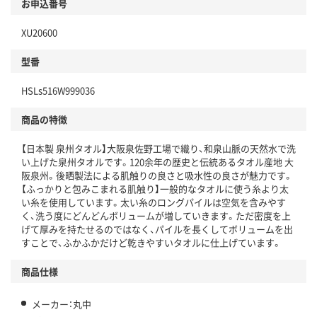
お申込番号
XU20600
型番
HSLs516W999036
商品の特徴
【日本製 泉州タオル】大阪泉佐野工場で織り、和泉山脈の天然水で洗
い上げた泉州タオルです。120余年の歴史と伝統あるタオル産地 大
阪泉州。後晒製法による肌触りの良さと吸水性の良さが魅力です。
【ふっかりと包みこまれる肌触り】一般的なタオルに使う糸より太
い糸を使用しています。太い糸のロングパイルは空気を含みやす
く、洗う度にどんどんボリュームが増していきます。ただ密度を上
げて厚みを持たせるのではなく、パイルを長くしてボリュームを出
すことで、ふかふかだけど乾きやすいタオルに仕上げています。
商品仕様
メーカー：丸中