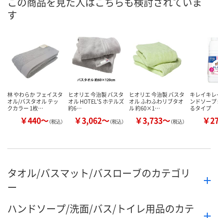
この商品を見た人はこちらも検討されていま
す
数量
お取り扱い終了しま
お取り扱い終了しま
した
した
カ
林 やわらか フェイスタ
ヒオリエ 今治製 バスタ
ヒオリエ 今治製 バスタ
キレイキレ
オル/バスタオル テッ
オル HOTEL'S ホテルズ
オル ふわふわリブタオ
ンドソープ 
クカラー 1枚…
約6…
ル 約60×1…
るタイプ
￥440～
￥3,062～
￥3,733～
￥2
（税込）
（税込）
（税込）
タオル/バスマット/バスローブのカテゴリ
ー
ハンドソープ/洗面/バス/トイレ用品のカテ