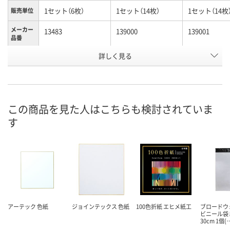
1セット（6枚）
1セット（14枚）
1セット（14枚
販売単位
メーカー
13483
139000
139001
品番
お申込番
詳しく見る
XU36368
XU37192
XU36929
号
あり
わずか
わずか
在庫
8月20日（木）
8月20日（木）
8月20日（木）
お届け日
この商品を見た人はこちらも検討されていま
す
数量
数量
数量
カゴへ
カゴへ
カ
アーテック 色紙
ジョインテックス 色紙
100色折紙 エヒメ紙工
ブロードウ
ビニール袋 
30cm 1個(