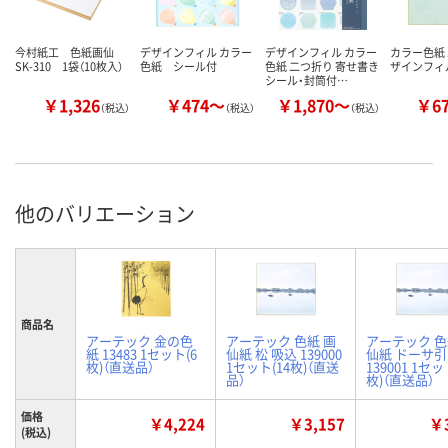
今村紙工 色紙画仙
デザインフィル カラー
デザインフィル カラー
カラー色紙 
SK-310 1袋（10枚入）
色紙 シール付
色紙 二つ折り 寄せ書き
ザインフィ
シール・封筒付…
￥1,326
￥474～
￥1,870～
￥6
（税込）
（税込）
（税込）
他のバリエーション
商品名
アーテック 金の色
アーテック 色紙 画
アーテック 色
紙 13483 1セット(6
仙紙 松 吸込 139000
仙紙 ドーサ引
枚)（直送品）
1セット(14枚)（直送
139001 1セッ
品）
枚)（直送品）
価格
￥4,224
￥3,157
￥3
(税込)