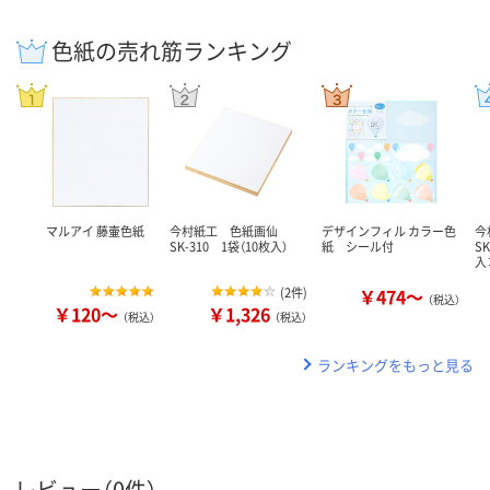
色紙の売れ筋ランキング
マルアイ 藤壷色紙
今村紙工 色紙画仙
デザインフィル カラー色
今
SK-310 1袋（10枚入）
紙 シール付
S
入
(
2件
)
￥474～
（税込）
￥120～
￥1,326
（税込）
（税込）
ランキングをもっと見る
レビュー（0件）