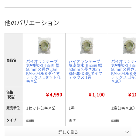
他のバリエーション
商品名
パイオランテープ
パイオランテープ
パイオランテ
気密防水用 両面 幅
気密防水用 両面 幅
気密防水用 両
50mm×長さ20m
50mm×長さ20m
50mm×長さ
KM-30-DBK ダイヤ
KM-30-DBK ダイヤ
KM-30-DBK
テックス 1セット（1
テックス 1巻
テックス 1箱（
巻×5）
×30）
価格
￥4,990
￥1,100
￥28
(税込)
1セット（1巻×5）
1巻
1箱（1巻×30）
販売単位
両面
両面
両面
タイプ
詳しく見る
ブラック
ブラック
ブラック
カラー