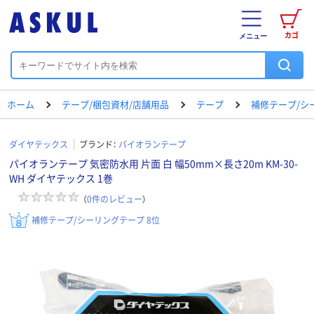
カゴ
メニュー
ホーム
テープ/梱包資材/店舗用品
テープ
補修テープ/シ
ダイヤテックス
ブランド：
パイオランテープ
パイオランテープ 気密防水用 片面 白 幅50mm×長さ20m KM-30-
WH ダイヤテックス 1巻
（
0
件のレビュー
）
補修テープ/シーリングテープ 8位