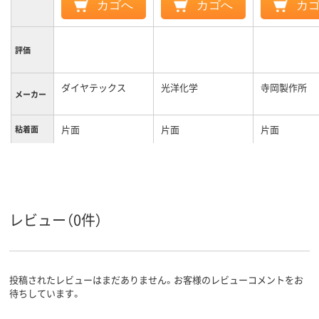
カゴへ
カゴへ
カ
評価
ダイヤテックス
光洋化学
寺岡製作所
メーカー
片面
片面
片面
粘着面
カラーグ
ホワイト系
ホワイト系
ブラック系
ループ
レビュー（0件）
投稿されたレビューはまだありません。お客様のレビューコメントをお
待ちしています。