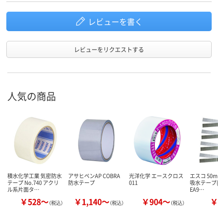
レビューを書く
レビューをリクエストする
人気の商品
積水化学工業 気密防水
アサヒペンAP COBRA
光洋化学 エースクロス
エスコ 50m
テープ No.740 アクリ
防水テープ
011
吸水テープ(
ル系片面タ…
EA9…
￥528～
￥1,140～
￥904～
￥
（税込）
（税込）
（税込）