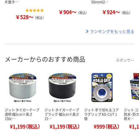
片面タ…
50mmX2…
￥904～
￥924～
（税込）
（税込）
￥528～
（税込）
ランキングをもっと見る
メーカーからのおすすめ商品
スポンサー
ジット タイガーテープ
ジット タイガーテープ
ジット 手で切れるコア
ジット 
透明 幅5cm×長さ
ブラック 幅5cm×長さ
ラグリップ KG-CUT 1
防水・防カ
150c…
15…
個
明 K…
¥1,199（税込）
¥1,199（税込）
¥999（税込）
¥1,