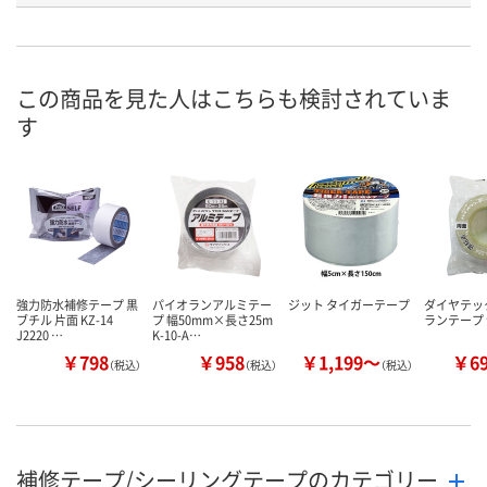
お申込番
XU99192
XU89565
XU99221
号
入荷待ち
入荷待ち
入荷待ち
在庫
この商品を見た人はこちらも検討されていま
す
ご注文後、お届けに
ご注文後、お届けに
ご注文後、お
ついてご連絡いたし
ついてご連絡いたし
ついてご連絡
お届け日
ます
ます
ます
数量
数量
数量
カゴへ
カゴへ
カ
強力防水補修テープ 黒
パイオランアルミテー
ジット タイガーテープ
ダイヤテッ
ブチル 片面 KZ-14
プ 幅50mm×長さ25m
ランテープ
J2220 …
K-10-A…
￥798
￥958
￥1,199～
￥6
（税込）
（税込）
（税込）
補修テープ/シーリングテープのカテゴリー