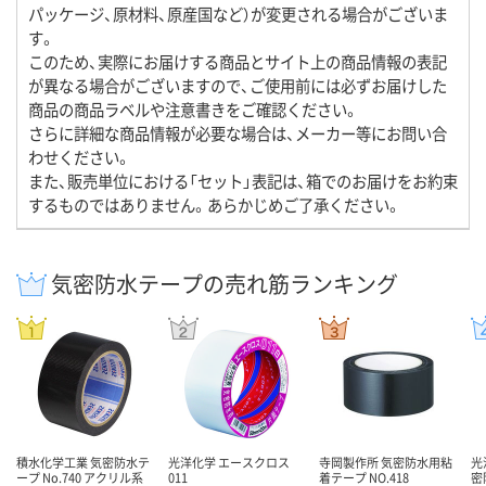
パッケージ、原材料、原産国など）が変更される場合がございま
す。
このため、実際にお届けする商品とサイト上の商品情報の表記
が異なる場合がございますので、ご使用前には必ずお届けした
商品の商品ラベルや注意書きをご確認ください。
さらに詳細な商品情報が必要な場合は、メーカー等にお問い合
わせください。
また、販売単位における「セット」表記は、箱でのお届けをお約束
するものではありません。あらかじめご了承ください。
気密防水テープの売れ筋ランキング
積水化学工業 気密防水テ
光洋化学 エースクロス
寺岡製作所 気密防水用粘
光
ープ No.740 アクリル系
011
着テープ NO.418
密