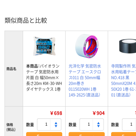
類似商品と比較
本商品：
パイオラン
光洋化学 気密防水
寺岡製作所 
商品名
テープ 気密防水用
テープ エースクロ
水用粘着テー
片面 白 幅50mm×
ス011 白 50mm幅
NO.418 黒
長さ20m KM-30-WH
20m巻き
50mmX20M 41
ダイヤテックス 1巻
0115020WH 1巻
50X20 1巻 61-
149-2625（直送品）
01（直送品）
￥698
￥904
数量
数量
数量
価格
(税込)