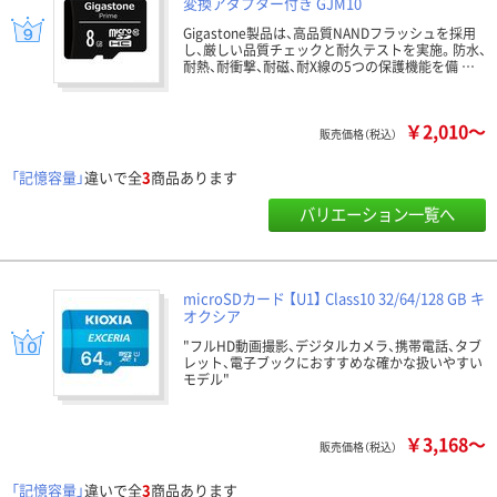
変換アダプター付き GJM10
Gigastone製品は、高品質NANDフラッシュを採用
し、厳しい品質チェックと耐久テストを実施。防水、
耐熱、耐衝撃、耐磁、耐X線の5つの保護機能を備 …
￥2,010～
販売価格（税込）
「記憶容量」
違いで全
3
商品あります
バリエーション一覧へ
microSDカード 【U1】 Class10 32/64/128 GB キ
オクシア
"フルHD動画撮影、デジタルカメラ、携帯電話、タブ
レット、電子ブックにおすすめな確かな扱いやすい
モデル"
￥3,168～
販売価格（税込）
「記憶容量」
違いで全
3
商品あります