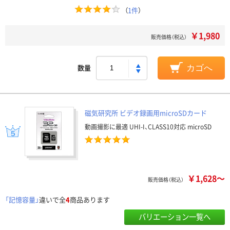
（
1件
）
￥1,980
販売価格（税込）
数量
カゴへ
磁気研究所 ビデオ録画用microSDカード
動画撮影に最適 UHI-I、CLASS10対応 microSD
￥1,628～
販売価格（税込）
「記憶容量」
違いで全
4
商品あります
バリエーション一覧へ