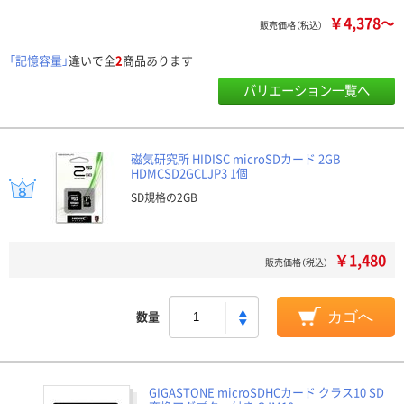
￥4,378～
販売価格（税込）
「記憶容量」
違いで全
2
商品あります
バリエーション一覧へ
磁気研究所 HIDISC microSDカード 2GB
HDMCSD2GCLJP3 1個
SD規格の2GB
￥1,480
販売価格（税込）
数量
カゴへ
GIGASTONE microSDHCカード クラス10 SD