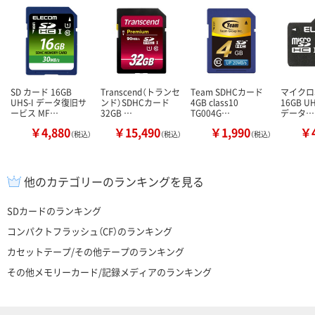
SD カード 16GB
Transcend（トランセ
Team SDHCカード
マイクロ
UHS-I データ復旧サ
ンド）SDHCカード
4GB class10
16GB UH
ービス MF…
32GB …
TG004G…
データ…
￥4,880
￥15,490
￥1,990
￥4
（税込）
（税込）
（税込）
他のカテゴリーのランキングを見る
SDカードのランキング
コンパクトフラッシュ（CF）のランキング
カセットテープ/その他テープのランキング
その他メモリーカード/記録メディアのランキング