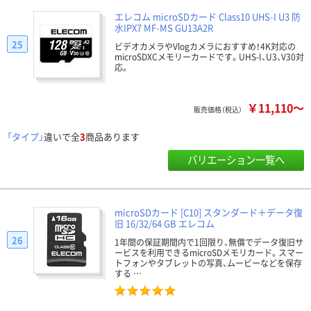
エレコム microSDカード Class10 UHS-I U3 防
水IPX7 MF-MS GU13A2R
25
ビデオカメラやVlogカメラにおすすめ！4K対応の
microSDXCメモリーカードです。UHS-I、U3、V30対
応。
￥11,110～
販売価格（税込）
「タイプ」
違いで全
3
商品あります
バリエーション一覧へ
microSDカード [C10] スタンダード＋データ復
旧 16/32/64 GB エレコム
26
1年間の保証期間内で1回限り、無償でデータ復旧サ
ービスを利用できるmicroSDメモリカード。スマー
トフォンやタブレットの写真、ムービーなどを保存
する …