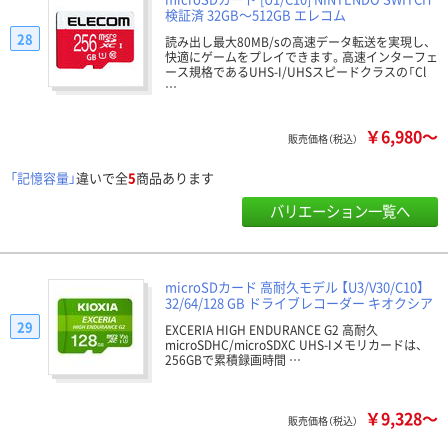
検証済 32GB～512GB エレコム
28
読み出し最大80MB/sの高速データ転送を実現し、
快適にゲームをプレイできます。高速インターフェ
ース規格であるUHS-I/UHSスピードクラスの「Cl
…
￥6,980～
販売価格（税込）
「記憶容量」
違いで全
5
商品あります
バリエーション一覧へ
microSDカード 高耐久モデル 【U3/V30/C10】
32/64/128 GB ドライブレコーダー キオクシア
29
EXCERIA HIGH ENDURANCE G2 高耐久
microSDHC/microSDXC UHS-Iメモリカードは、
256GBで累積録画時間 …
￥9,328～
販売価格（税込）