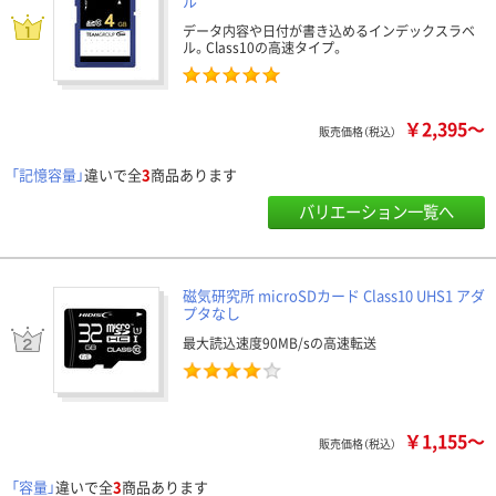
ル
データ内容や日付が書き込めるインデックスラベ
ル。Class10の高速タイプ。
￥2,395～
販売価格（税込）
「記憶容量」
違いで全
3
商品あります
バリエーション一覧へ
磁気研究所 microSDカード Class10 UHS1 アダ
プタなし
最大読込速度90MB/sの高速転送
￥1,155～
販売価格（税込）
「容量」
違いで全
3
商品あります