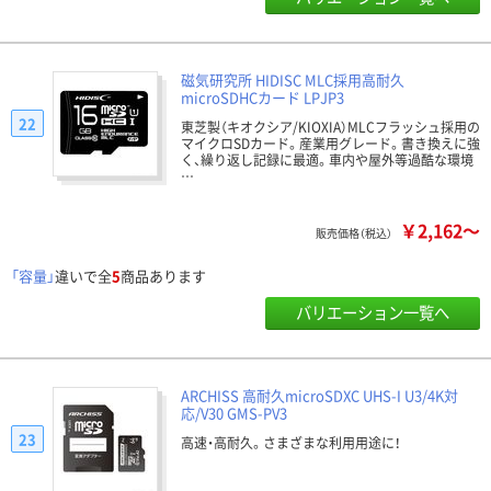
磁気研究所 HIDISC MLC採用高耐久
microSDHCカード LPJP3
22
東芝製（キオクシア/KIOXIA）MLCフラッシュ採用の
マイクロSDカード。産業用グレード。書き換えに強
く、繰り返し記録に最適。車内や屋外等過酷な環境
…
￥2,162～
販売価格（税込）
「容量」
違いで全
5
商品あります
バリエーション一覧へ
ARCHISS 高耐久microSDXC UHS-I U3/4K対
応/V30 GMS-PV3
23
高速・高耐久。さまざまな利用用途に！