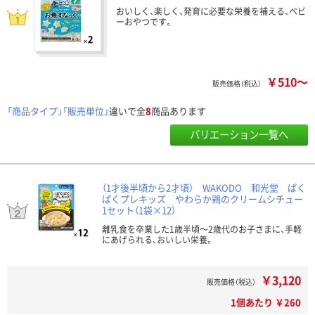
おいしく、楽しく、発育に必要な栄養を補える、ベビ
ーおやつです。
￥510～
販売価格（税込）
「商品タイプ」「販売単位」
違いで全
8
商品あります
バリエーション一覧へ
（1才後半頃から2才頃） WAKODO 和光堂 ぱく
ぱくプレキッズ やわらか鶏のクリームシチュー
1セット（1袋×12）
離乳食を卒業した1歳半頃～2歳代のお子さまに、手軽
にあげられる、おいしい栄養。
￥3,120
販売価格（税込）
1個あたり ￥260