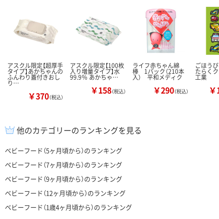
アスクル限定【超厚手
アスクル限定【100枚
ライフ赤ちゃん綿
ごほうび
タイプ】あかちゃんの
入り増量タイプ】水
棒 1パック（210本
たらくク
ふんわり蓋付きおし
99.9％ あかちゃ…
入） 平和メディク
工業
り…
￥158
￥290
￥1
（税込）
（税込）
￥370
（税込）
他のカテゴリーのランキングを見る
ベビーフード（5ヶ月頃から）のランキング
ベビーフード（7ヶ月頃から）のランキング
ベビーフード（9ヶ月頃から）のランキング
ベビーフード（12ヶ月頃から）のランキング
ベビーフード（1歳4ヶ月頃から）のランキング