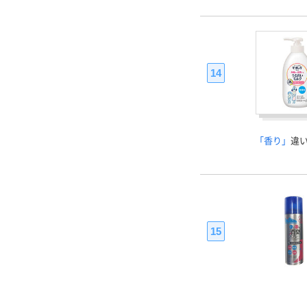
14
「香り」
違
15