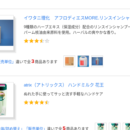
イワタニ理化 アフロディエスMORE.リンスインシ
9種類のハーブエキス（保湿成分）配合のリンスインシャンプ
パーム核油由来原料を使用。ハーバルの爽やかな香り。
3
販売単位」
違いで全
商品あります
atrix（アトリックス） ハンドミルク 花王
ぬれた手に使ってサッと流す手軽なハンドケア
5
体/詰め替え」「販売単位」
違いで全
商品あります