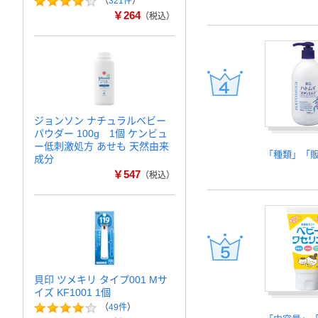
（
321件
）
￥264
（税込）
ジョンソン ナチュラルベビー
パウダー 100g 1個 ケンビュ
ー低刺激処方 あせも 天然由来
「種類」「
成分
￥547
（税込）
貝印 ツメキリ タイプ001 Mサ
イズ KF1001 1個
（
49件
）