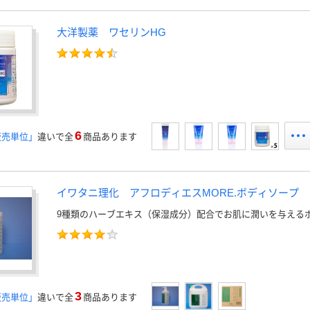
大洋製薬 ワセリンHG
6
販売単位」
違いで全
商品あります
イワタニ理化 アフロディエスMORE.ボディソープ
9種類のハーブエキス（保湿成分）配合でお肌に潤いを与える
3
販売単位」
違いで全
商品あります