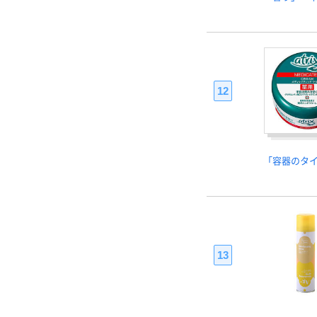
12
「容器のタ
13