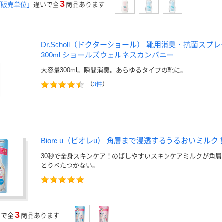
3
「販売単位」
違いで全
商品あります
Dr.Scholl（ドクターショール） 靴用消臭・抗菌スプ
300ml ショールズウェルネスカンパニー
大容量300ml。瞬間消臭。あらゆるタイプの靴に。
（
3件
）
Biore u（ビオレu） 角層まで浸透するうるおいミルク 詰
30秒で全身スキンケア！のばしやすいスキンケアミルクが角
とりべたつかない。
3
いで全
商品あります