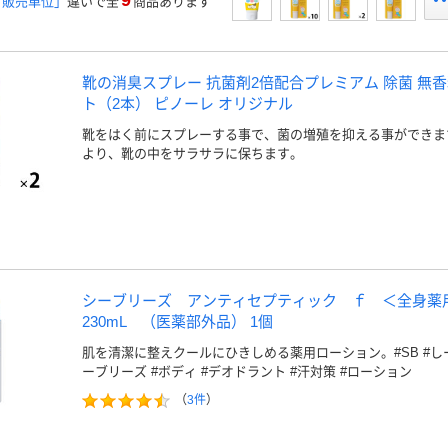
9
「販売単位」
違いで全
商品あります
靴の消臭スプレー 抗菌剤2倍配合プレミアム 除菌 無香料 
ト（2本） ピノーレ オリジナル
靴をはく前にスプレーする事で、菌の増殖を抑える事ができま
より、靴の中をサラサラに保ちます。
シーブリーズ アンティセプティック ｆ ＜全身
230mL （医薬部外品） 1個
肌を清潔に整えクールにひきしめる薬用ローション。#SB #しーぶりー
ーブリーズ #ボディ #デオドラント #汗対策 #ローション
（
3件
）