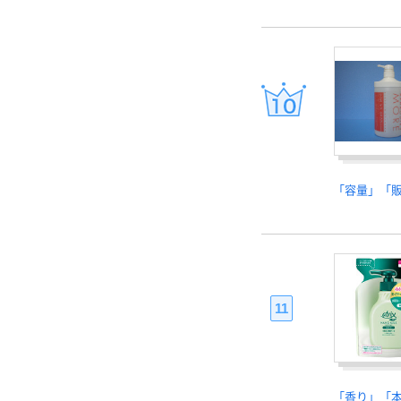
「容量」「
11
「香り」「本