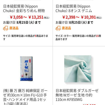
日本紐釦貿易（Nippon
日本紐釦貿易（Nippon
Chuko） 金彩ちりめん 柄物
Chuko） 8オンス デニム
￥3,058
￥13,251
￥2,398
￥10,391
お届け日：
8月25日（火）まで
お届け日：
8月25日（火）まで
直送品
直送品
サイズ・販売単位違いの商品が
5
商品ありま
サイズ・カラー・販売単位違いの商品が
15
商
す
品あります
(株) 藤 万 藤万 純綿保証 ガー
日本紐釦貿易 ダブルガーゼ
ゼ 約30cm×10m FU-G10 手
無地 Wガーゼ 生地 巾約
芸・ハンドメイド用品 1セッ
110cm KF850WG
ト(3袋)（直送品）