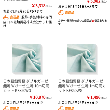
￥5,982
（税込）
￥3,318
お届け日：
8月26日（水）まで
（税込）
お届け日：
8月26日（水）まで
直送品
直送品
服飾・手芸材料の専門
カラー・販売単位違いの商品が
20
商品ありま
店 日本紐釦貿易株式会社からお届
す
け
日本紐釦貿易 ダブルガーゼ
日本紐釦貿易 ダブルガーゼ
無地 Wガーゼ 生地 10m切売
無地 Wガーゼ 生地 1m切売カ
カット KF850WG
ット KF850WG
￥10,970
￥1,496
（税込）
（税込）
お届け日：
8月26日（水）まで
お届け日：
8月26日（水）まで
直送品
直送品