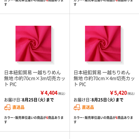
す
す
日本紐釦貿易 一越ちりめん
日本紐釦貿易 一越ちりめん
無地 巾約70cm×3m切売カッ
無地 巾約70cm×4m切売カッ
ト PIC
ト PIC
￥4,404
￥5,420
（税込）
（税込）
お届け日：
8月25日（火）まで
お届け日：
8月25日（火）まで
直送品
直送品
カラー・販売単位違いの商品が
6
商品ありま
カラー・販売単位違いの商品が
6
商品ありま
す
す