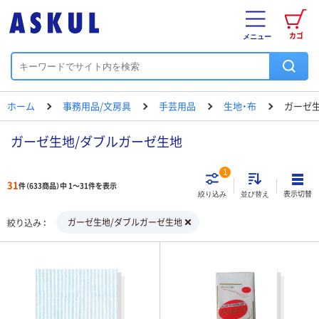
カゴ
メニュー
ホーム
事務用品/文房具
手芸用品
生地・布
ガーゼ
ガーゼ生地/ダブルガーゼ生地
1
31
件（633商品）中 1～31件を表示
表示切替
絞り込み
並び替え
ガーゼ生地/ダブルガーゼ生地
絞り込み