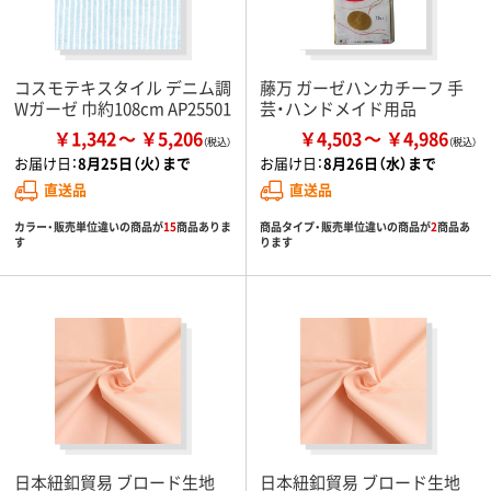
コスモテキスタイル デニム調
藤万 ガーゼハンカチーフ 手
Wガーゼ 巾約108cm AP25501
芸・ハンドメイド用品
￥1,342
￥5,206
￥4,503
￥4,986
お届け日：
8月25日（火）まで
お届け日：
8月26日（水）まで
直送品
直送品
カラー・販売単位違いの商品が
15
商品ありま
商品タイプ・販売単位違いの商品が
2
商品あ
す
ります
日本紐釦貿易 ブロード生地
日本紐釦貿易 ブロード生地