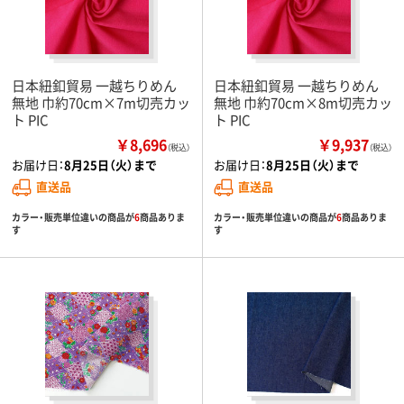
日本紐釦貿易 一越ちりめん
日本紐釦貿易 一越ちりめん
無地 巾約70cm×7m切売カッ
無地 巾約70cm×8m切売カッ
ト PIC
ト PIC
￥8,696
￥9,937
（税込）
（税込）
お届け日：
8月25日（火）まで
お届け日：
8月25日（火）まで
直送品
直送品
カラー・販売単位違いの商品が
6
商品ありま
カラー・販売単位違いの商品が
6
商品ありま
す
す