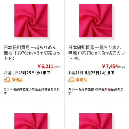
日本紐釦貿易 一越ちりめん
日本紐釦貿易 一越ちりめん
無地 巾約70cm×5m切売カッ
無地 巾約70cm×6m切売カッ
ト PIC
ト PIC
￥6,211
￥7,454
（税込）
（税込）
お届け日：
8月25日（火）まで
お届け日：
8月25日（火）まで
直送品
直送品
カラー・販売単位違いの商品が
6
商品ありま
カラー・販売単位違いの商品が
6
商品ありま
す
す