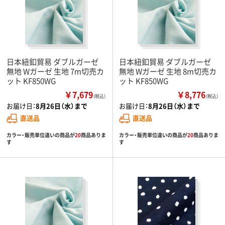
日本紐釦貿易 ダブルガーゼ
日本紐釦貿易 ダブルガーゼ
無地 Wガーゼ 生地 7m切売カ
無地 Wガーゼ 生地 8m切売カ
ット KF850WG
ット KF850WG
￥7,679
￥8,776
（税込）
（税込）
お届け日：
8月26日（水）まで
お届け日：
8月26日（水）まで
直送品
直送品
カラー・販売単位違いの商品が
20
商品ありま
カラー・販売単位違いの商品が
20
商品ありま
す
す