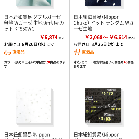
日本紐釦貿易 ダブルガーゼ
日本紐釦貿易（Nippon
無地 Wガーゼ 生地 9m切売カ
Chuko） ドット ランダム Wガ
ット KF850WG
ーゼ生地
￥9,874
￥2,068
￥6,614
（税込）
お届け日：
8月26日（水）まで
お届け日：
8月26日（水）まで
直送品
直送品
カラー・販売単位違いの商品が
20
商品ありま
寸法・カラー・販売単位違いの商品が
45
商品
す
あります
日本紐釦貿易（Nippon
日本紐釦貿易（Nippon