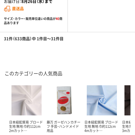
お届け日：
8月26日（水）まで
直送品
サイズ・カラー・販売単位違いの商品が
40
商
品あります
31件（633商品）中 1件目～31件目
このカテゴリーの人気商品
日本紐釦貿易 ブロード
藤万 ガーゼハンカチー
日本紐釦貿易 ブロード
日本紐釦
生地 無地 巾約112cm
フ 手芸・ハンドメイド
生地 無地 巾約112cm
生地 無地
2mカット…
用品
4mカット…
3mカッ