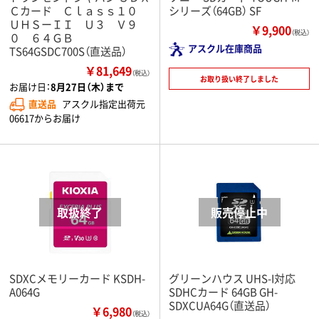
Ｃカード Ｃｌａｓｓ１０
シリーズ（64GB） SF
ＵＨＳーＩＩ Ｕ３ Ｖ９
￥9,900
（税込）
０ ６４ＧＢ
アスクル在庫商品
TS64GSDC700S（直送品）
￥81,649
（税込）
お取り扱い終了しました
お届け日：
8月27日（木）まで
直送品
アスクル指定出荷元
06617からお届け
SDXCメモリーカード KSDH-
グリーンハウス UHS-I対応
A064G
SDHCカード 64GB GH-
SDXCUA64G（直送品）
￥6,980
（税込）