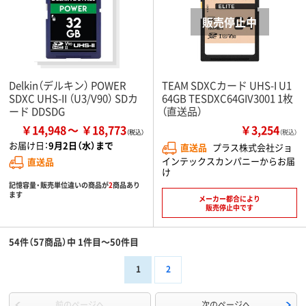
Delkin（デルキン） POWER
TEAM SDXCカード UHS-I U1
SDXC UHS-II （U3/V90） SDカ
64GB TESDXC64GIV3001 1枚
ード DDSDG
（直送品）
￥14,948
￥18,773
￥3,254
（税込）
お届け日：
9月2日（水）まで
直送品
プラス株式会社ジョ
インテックスカンパニーからお届
直送品
け
記憶容量・販売単位違いの商品が
2
商品あり
ます
メーカー都合により
販売停止中です
54件（57商品）中 1件目～50件目
1
2
前のページへ
次のページへ