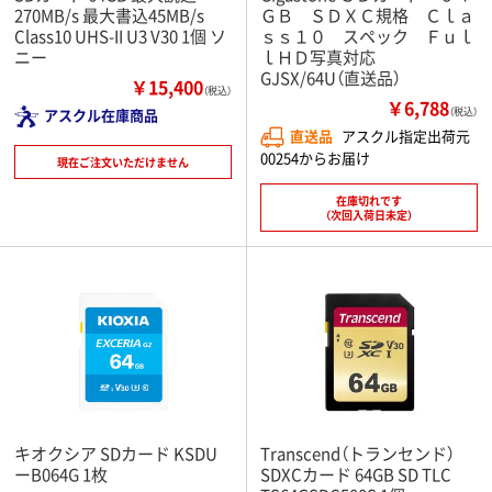
270MB/s 最大書込45MB/s
ＧＢ ＳＤＸＣ規格 Ｃｌａ
Class10 UHS-II U3 V30 1個 ソ
ｓｓ１０ スペック Ｆｕｌ
ニー
ｌＨＤ写真対応
GJSX/64U（直送品）
￥15,400
（税込）
￥6,788
アスクル在庫商品
（税込）
直送品
アスクル指定出荷元
00254からお届け
現在ご注文いただけません
在庫切れです
（次回入荷日未定）
キオクシア SDカード KSDU
Transcend（トランセンド）
ーB064G 1枚
SDXCカード 64GB SD TLC