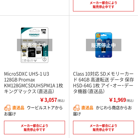
メーカー都合により
販売停止中です
MicroSDXC UHS-1 U3
Class 10対応 SDメモリーカー
128GB Promax
ド 64GB 高速転送 データ 保存
KM128GMCSDUHSPM1A 1枚
HSD-64G 1枚 アイ・オー・デー
キングマックス（直送品）
タ機器（直送品）
￥3,057
￥1,969
（税込）
（税込）
直送品
ウービルストアから
直送品
かじわら商店からお
お届け
届け
メーカー都合により
メーカー都合により
販売停止中です
販売停止中です