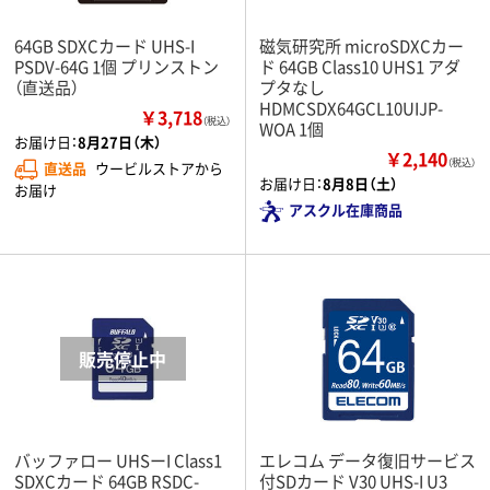
64GB SDXCカード UHS-I
磁気研究所 microSDXCカー
PSDV-64G 1個 プリンストン
ド 64GB Class10 UHS1 アダ
（直送品）
プタなし
HDMCSDX64GCL10UIJP-
￥3,718
（税込）
WOA 1個
お届け日：
8月27日（木）
￥2,140
（税込）
直送品
ウービルストアから
お届け日：
8月8日（土）
お届け
アスクル在庫商品
バッファロー UHSーI Class1
エレコム データ復旧サービス
SDXCカード 64GB RSDC-
付SDカード V30 UHS-I U3