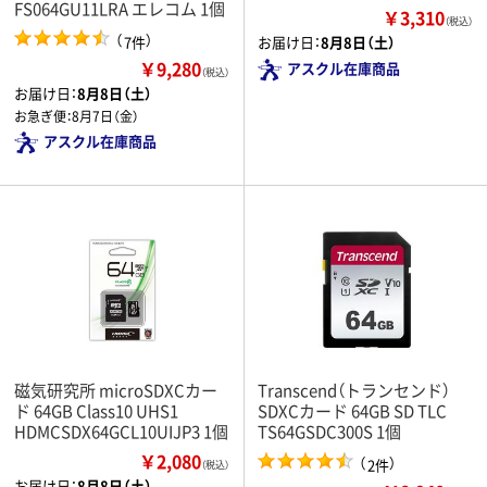
FS064GU11LRA エレコム 1個
￥3,310
（税込）
（
）
7件
お届け日：
8月8日（土）
￥9,280
アスクル在庫商品
（税込）
お届け日：
8月8日（土）
お急ぎ便：
8月7日（金）
アスクル在庫商品
磁気研究所 microSDXCカー
Transcend（トランセンド）
ド 64GB Class10 UHS1
SDXCカード 64GB SD TLC
HDMCSDX64GCL10UIJP3 1個
TS64GSDC300S 1個
￥2,080
（
）
2件
（税込）
お届け日：
8月8日（土）