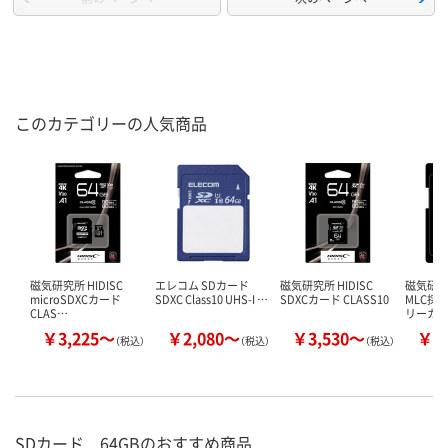
このカテゴリーの人気商品
磁気研究所 HIDISC
エレコム SDカード
磁気研究所 HIDISC
磁気研究所
microSDXCカード
SDXC Class10 UHS-I …
SDXCカード CLASS10
MLC採
CLAS…
リーカ
￥3,225～
￥2,080～
￥3,530～
￥2
（税込）
（税込）
（税込）
SDカード 64GBのおすすめ商品