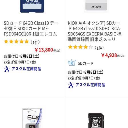
SDカード 64GB Class10 デー
KIOXIA(キオクシア) SDカー
タ復旧 SDXCカード MF-
ド 64GB class10 SDHC KCA-
FSD064GC10R 1個 エレコム
SD064GS EXCERIA BASIC 標
準画質録画 旧東芝メモリ
（
）
1件
（
）
1件
￥13,800
（税込）
￥4,928
お届け日：
8月8日（土）
（税込）
お急ぎ便：
8月7日（金）
SDカード
アスクル在庫商品
お届け日：
8月8日（土）
お急ぎ便：
8月7日（金）
アスクル在庫商品