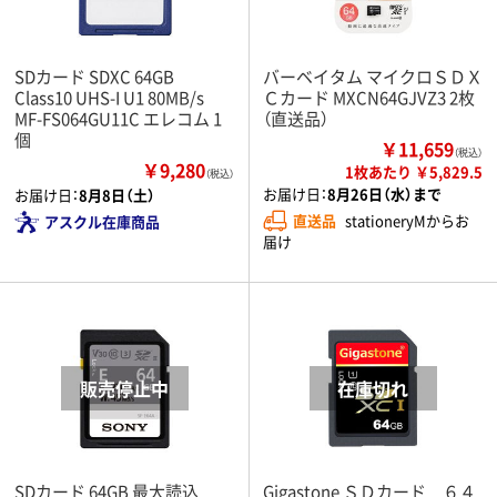
SDカード SDXC 64GB
バーベイタム マイクロＳＤＸ
Class10 UHS-I U1 80MB/s
Ｃカード MXCN64GJVZ3 2枚
MF-FS064GU11C エレコム 1
（直送品）
個
￥11,659
（税込）
￥9,280
1枚あたり ￥5,829.5
（税込）
お届け日：
8月26日（水）まで
お届け日：
8月8日（土）
直送品
stationeryMからお
アスクル在庫商品
届け
SDカード 64GB 最大読込
Gigastone ＳＤカード ６４