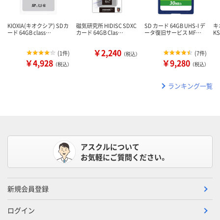
KIOXIA(キオクシア) SDカ
磁気研究所 HIDISC SDXC
SD カード 64GB UHS-I デ
キ
ード 64GB class…
カード 64GB Clas…
ータ復旧サービス MF…
K
￥2,240
(
1件
)
(
7件
)
（税込）
￥4,928
￥9,280
（税込）
（税込）
ランキング一覧
アスクルについて
お気軽にご質問ください。
新規会員登録
ログイン