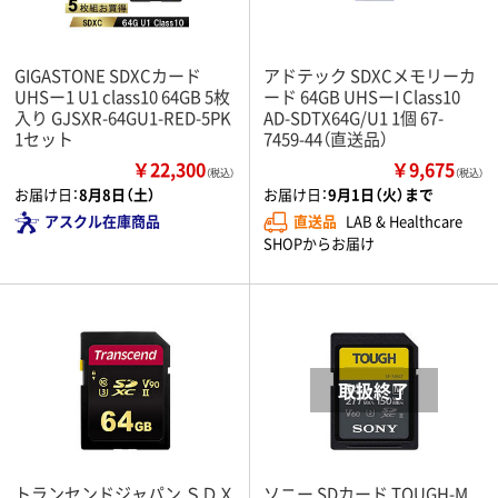
GIGASTONE SDXCカード
アドテック SDXCメモリーカ
UHSー1 U1 class10 64GB 5枚
ード 64GB UHSーI Class10
入り GJSXR-64GU1-RED-5PK
AD-SDTX64G/U1 1個 67-
1セット
7459-44（直送品）
￥22,300
￥9,675
（税込）
（税込）
お届け日：
8月8日（土）
お届け日：
9月1日（火）まで
アスクル在庫商品
直送品
LAB & Healthcare
SHOPからお届け
トランセンドジャパン ＳＤＸ
ソニー SDカード TOUGH-M