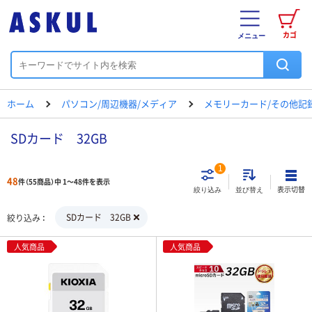
カゴ
メニュー
ホーム
パソコン/周辺機器/メディア
メモリーカード/その他記
SDカード 32GB
1
48
件（55商品）中 1～48件を表示
表示切替
絞り込み
並び替え
SDカード 32GB
絞り込み
人気商品
人気商品