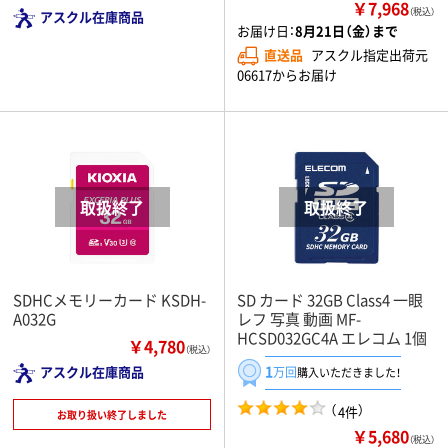
￥7,968
（税込）
アスクル在庫商品
お届け日：
8月21日（金）まで
直送品
アスクル指定出荷元
06617からお届け
SDHCメモリーカード KSDH-
SD カード 32GB Class4 一眼
A032G
レフ 写真 動画 MF-
HCSD032GC4A エレコム 1個
￥4,780
（税込）
1
アスクル在庫商品
万回
購入いただきました！
（
）
4件
お取り扱い終了しました
￥5,680
（税込）