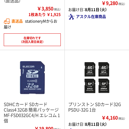
（直送品）
￥9,280
（税込）
￥3,850
お届け日：
8月11日（火）
（税込）
1枚あたり ￥1,925
アスクル在庫商品
直送品
stationeryMからお
届け
在庫切れです
（次回入荷日未定）
SDHCカード SDカード
プリンストン SDカード32G
Class4 32GB 簡易パッケージ
PSDU-32G 1台
MF-FSD032GC4/H エレコム 1
￥4,160
（税込）
個
お届け日：
8月11日（火）
￥19,800