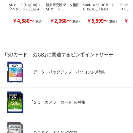
SDカード [U1/C10] ス
磁気研究所 データ復旧
SanDisk SDHCカード
SDカード
タンダード 16/32/64…
SDカード_1
UHS1（U3）Class1…
ストン
￥4,880～
￥2,068～
￥5,599～
￥1
（税込）
（税込）
（税込）
「SDカード 32GB」に関連するピンポイントサーチ
「データ バックアップ パソコン」の特集
「ＳＤ カメラ カード」の特集
「ＤＩＳＫ ＳＡＮ」の特集