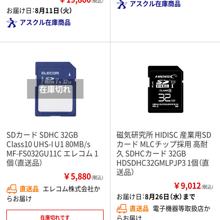
（税込）
アスクル在庫商品
お届け日：
8月11日（火）
アスクル在庫商品
SDカード SDHC 32GB
磁気研究所 HIDISC 産業用SD
Class10 UHS-I U1 80MB/s
カード MLCチップ採用 高耐
MF-FS032GU11C エレコム 1
久 SDHCカード 32GB
個（直送品）
HDSDHC32GMLPJP3 1個（直
送品）
￥5,880
（税込）
￥9,012
直送品
エレコム株式会社か
（税込）
お届け日：
8月26日（水）まで
らお届け
直送品
電子機器等取扱店か
らお届け
在庫切れです