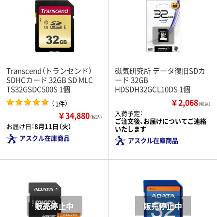
Transcend（トランセンド）
磁気研究所 データ復旧SDカ
SDHCカード 32GB SD MLC
ード 32GB
TS32GSDC500S 1個
HDSDH32GCL10DS 1個
￥2,068
（
）
1件
（税込）
入荷予定：
￥34,880
（税込）
ご注文後、お届けについてご連絡
お届け日：
8月11日（火）
いたします
アスクル在庫商品
アスクル在庫商品