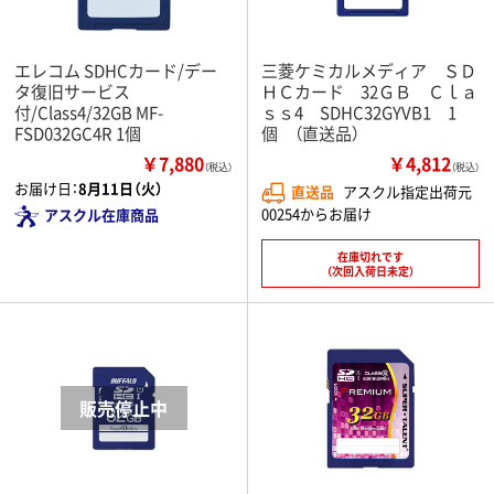
エレコム SDHCカード/デー
三菱ケミカルメディア ＳＤ
タ復旧サービス
ＨＣカード 32ＧＢ Ｃｌａ
付/Class4/32GB MF-
ｓｓ4 SDHC32GYVB1 1
FSD032GC4R 1個
個 （直送品）
￥7,880
￥4,812
（税込）
（税込）
お届け日：
8月11日（火）
直送品
アスクル指定出荷元
00254からお届け
アスクル在庫商品
在庫切れです
（次回入荷日未定）