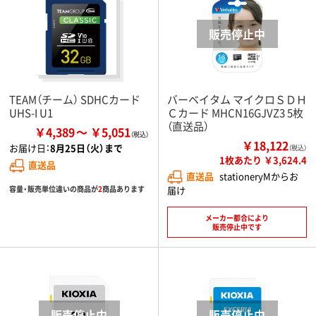
TEAM（チーム） SDHCカード
バーベイタム マイクロＳＤＨ
UHS-I U1
Ｃカード MHCN16GJVZ3 5枚
（直送品）
￥4,389
￥5,051
￥18,122
お届け日：
8月25日（火）まで
（税込）
1枚あたり ￥3,624.4
直送品
直送品
stationeryMからお
容量・販売単位違いの商品が
2
商品あります
届け
メーカー都合により
販売停止中です