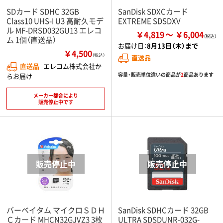
SDカード SDHC 32GB
SanDisk SDXCカード
Class10 UHS-I U3 高耐久モデ
EXTREME SDSDXV
ル MF-DRSD032GU13 エレコ
￥4,819
￥6,004
ム 1個（直送品）
お届け日：
8月13日（木）まで
￥4,500
（税込）
直送品
直送品
エレコム株式会社か
容量・販売単位違いの商品が
2
商品あります
らお届け
メーカー都合により
販売停止中です
バーベイタム マイクロＳＤＨ
SanDisk SDHCカード 32GB
Ｃカード MHCN32GJVZ3 3枚
ULTRA SDSDUNR-032G-