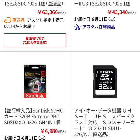
TS32GSDC700S 1個（直送品）
ーII U3 TS32GSDC700S 1個
￥63,366
￥43,340
（税込）
（税込）
お届け日：
8月11日（火）
直送品
アスクル指定出荷元
00254からお届け
アスクル在庫商品
在庫切れです
（次回入荷日未定）
【並行輸入品】SanDisk SDHC
アイ・オー・データ機器 ＵＨ
カード 32GB Extreme PRO
ＳーＩ ＵＨＳ スピードク
SDSDXXO-032G-GN4IN 1個
ラス１対応 ＳＤメモリーカ
ード ３２ＧＢ SDU1-
￥6,980
（税込）
32G/NC（直送品）
お届け日：
8月11日（火）