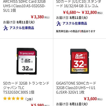
ARCHISS SDHC Card 32GB
SDカード [U1/C10] スタンダ
UHS-I Class10 AS-032GSD-
ード 16/32/64 GB エレコム
SU1 1個
￥6,680
￥32,800
￥3,380
お届け日：
8月11日（火）
（税込）
お届け日：
8月11日（火）
アスクル在庫商品
アスクル在庫商品
販売単位違いの商品が
2
商品あります
SDカード 32GB トランセンド
GIGASTONE SDHCカード
ジャパン TLC
32GB Class10 UHSーI U1
TS32GSDC300S 1個
GJSXR-32GV1 1枚
￥3,600
（
）
2件
（税込）
お届け日：
8月11日（火）
￥5,980
（税込）