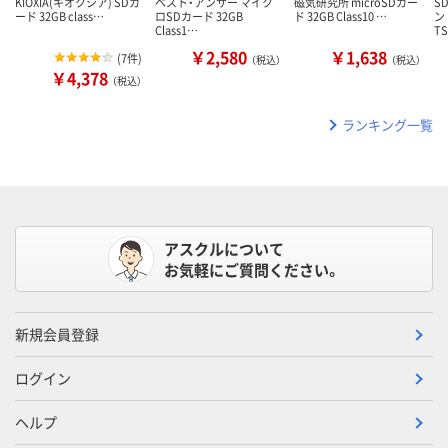
KIOXIA(キオクシア) SDカ
ベスト・アンサー マイク
磁気研究所 microSDカー
S
ード 32GB class…
ロSDカード 32GB
ド 32GB Class10 …
ン
Class1…
T
￥2,580
￥1,638
(
7件
)
（税込）
（税込）
￥4,378
（税込）
ランキング一覧
アスクルについて
お気軽にご質問ください。
新規会員登録
ログイン
ヘルプ