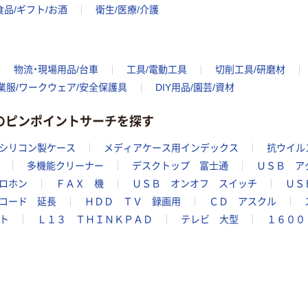
食品/ギフト/お酒
衛生/医療/介護
物流・現場用品/台車
工具/電動工具
切削工具/研磨材
業服/ワークウェア/安全保護具
DIY用品/園芸/資材
リーのピンポイントサーチを探す
シリコン製ケース
メディアケース用インデックス
抗ウイル
多機能クリーナー
デスクトップ 富士通
ＵＳＢ ア
ロホン
ＦＡＸ 機
ＵＳＢ オンオフ スイッチ
ＵＳ
コード 延長
ＨＤＤ ＴＶ 録画用
ＣＤ アスクル
ト
Ｌ１３ ＴＨＩＮＫＰＡＤ
テレビ 大型
１６００