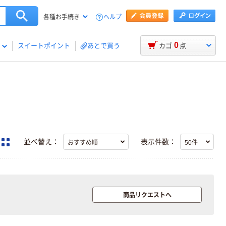
ヘルプ
各種お手続き
0
スイートポイント
あとで買う
カゴ
点
並べ替え：
表示件数：
商品リクエストへ