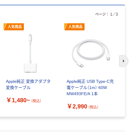
ページ：
1
／
3
人気商品
人気商品
次の
Apple純正 変換アダプタ
Apple純正 USB Type-C充
【A
変換ケーブル
電ケーブル（1m） 60W
充
MW493FE/A 1本
ト
￥1,480~
i
（税込）
￥2,990
￥
（税込）