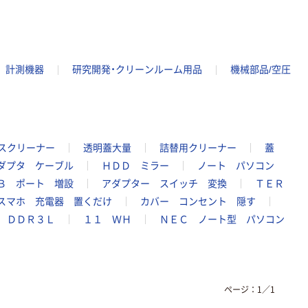
計測機器
研究開発・クリーンルーム用品
機械部品/空圧
スクリーナー
透明蓋大量
詰替用クリーナー
蓋
ダプタ ケーブル
ＨＤＤ ミラー
ノート パソコン
Ｂ ポート 増設
アダプター スイッチ 変換
ＴＥＲ
スマホ 充電器 置くだけ
カバー コンセント 隠す
 ＤＤＲ３Ｌ
１１ ＷＨ
ＮＥＣ ノート型 パソコン
ページ：
1
／
1