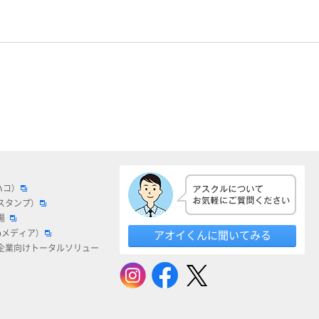
ハコ）
スタンプ）
場
bメディア）
アオイくんに聞いてみる
企業向けトータルソリュー