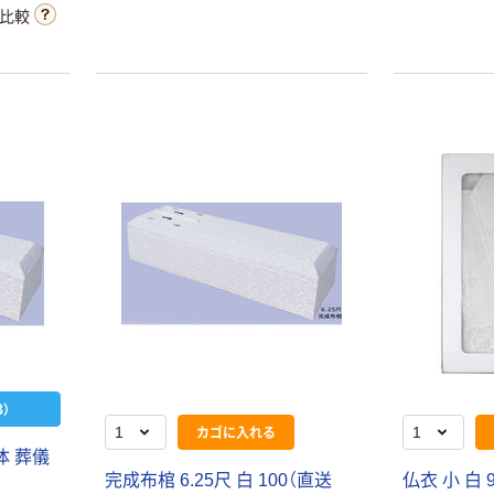
比較
）
カゴに入れる
体 葬儀
完成布棺 6.25尺 白 100（直送
仏衣 小 白 