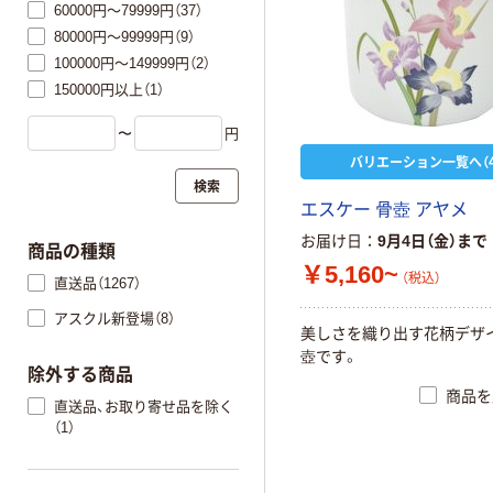
60000円～79999円（37）
80000円～99999円（9）
100000円～149999円（2）
150000円以上（1）
〜
円
バリエーション一覧へ（4
検索
エスケー 骨壺 アヤメ
お届け日
9月4日（金）まで
商品の種類
￥5,160~
（税込）
直送品（1267）
アスクル新登場（8）
美しさを織り出す花柄デザ
壺です。
除外する商品
商品を
直送品、お取り寄せ品を除く
（1）