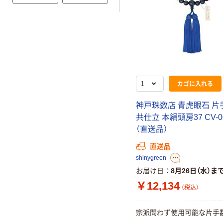
カゴに入れる
神戸珠数店 青虎眼石 片
共仕立 本絹頭房37 CV-0
（直送品）
直送品
shinygreen
お届け日
8月26日（水）ま
￥12,134
（税込）
宗派問わず使用可能な片手