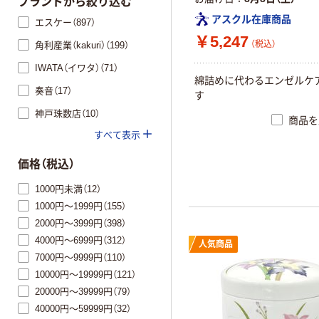
ブランドから絞り込む
アスクル在庫商品
エスケー（897）
￥5,247
（税込）
角利産業（kakuri）（199）
IWATA（イワタ）（71）
綿詰めに代わるエンゼルケ
奏音（17）
す
神戸珠数店（10）
商品を
すべて表示
価格（税込）
1000円未満（12）
1000円～1999円（155）
2000円～3999円（398）
4000円～6999円（312）
人気商品
7000円～9999円（110）
10000円～19999円（121）
20000円～39999円（79）
40000円～59999円（32）