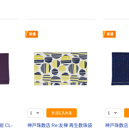
折りたたみ＆脚
人気商品
新着
新着
付バスケット
スマイル NEW
アコット
アクリル診察券
￥3,300~
入
（税込）
￥2,690~
（税込）
タマリビング マ
イキー ダイニン
人気商品
グベンチ 幅
900mm ブラウ
トヨダプロダク
￥9,217
（税込）
ン 1脚（直送品）
ツ カルテラッ
クワゴン
カゴへ
￥24,500~
カゴに入れる
（税込）
人気商品
 CL-
神戸珠数店 Re:友禅 再生数珠袋
神戸珠数店 
介護用ダイニン