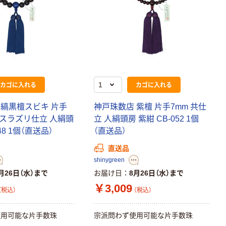
カゴに入れる
カゴに入れる
 縞黒檀スビキ 片手
神戸珠数店 紫檀 片手7mm 共仕
ピスラズリ仕立 人絹頭
立 人絹頭房 紫紺 CB-052 1個
048 1個（直送品）
（直送品）
直送品
shinygreen
月26日（水）まで
お届け日
8月26日（水）まで
￥3,009
（税込）
（税込）
使用可能な片手数珠
宗派問わず使用可能な片手数珠