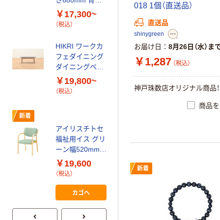
018 1個（直送品）
（税込）
耐アルコール・
￥17,300~
耐次亜塩素酸・
直送品
（税込）
林製作所 脱衣カ
抗菌・防汚仕様
shinygreen
ゴ ワゴン
HIKRI ワークカ
お届け日
8月26日（水）ま
￥7,990~
フェダイニング
￥1,287
（税込）
（税込）
ダイニングベン
チ 幅1100mm
￥19,800~
ロビーベンチ
オレンジ DL-ア
神戸珠数店オリジナル商品！
（税込）
PVC張地 背無し
リカベンチ
商品を
￥8,460~
新着
（税込）
アイリスチトセ
福祉用イス グリ
ーン幅520mm
天然木 スタッキ
￥19,600
新着
ング椅子 ダイニ
（税込）
ングチェア 介護
用 疲れにくい
カゴへ
安定