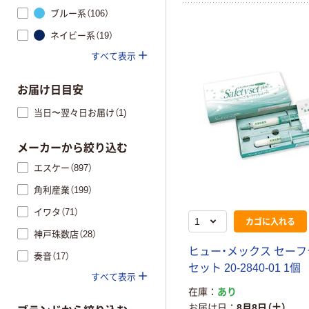
ブルー系（106）
ネイビー系（19）
すべて表示
お届け日目安
当日〜翌々日お届け（1)
メーカーから絞り込む
エスケー（897）
角利産業（199）
イワタ（71）
カゴに入れる
神戸珠数店（28）
ヒュー・メックス セー
奏音（17）
セット 20-2840-01 1個
すべて表示
在庫
あり
お届け日
8月8日（土）