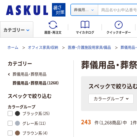
...
葬儀用
カテゴリー
履歴・再注文
マイカタログ
クイックオーダー
ホーム
オフィス家具/収納
医療・介護施設用家具/備品
葬儀用品
葬儀用品・葬
カテゴリー
葬儀用品・葬祭用品
葬儀用品・葬祭用品（1268）
スペックで絞り込
スペックで絞り込む
カラーグループ
カラーグループ
ブラック系（25）
243
件（1,268商品）中
1
グレー系（11）
ブラウン系（4）