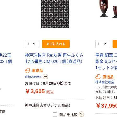
カゴに入れる
手22玉
神戸珠数店 Re:友禅 再生ふくさ
奏音 銅器 
02 1個
七宝/墨色 CM-020 1個（直送品）
彫金 6点セット
1セット（6
直送品
shinygreen
直送品
株式会社蒼空
お届け日
8月26日（水）まで
この出荷元の
で
￥3,605
まれています。
（税込）
お届け日
8
￥37,95
神戸珠数店オリジナル商品！
数珠
商品を比較