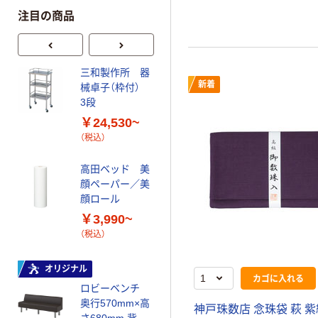
注目の商品
三和製作所 器
ベッドシーツク
新着
械卓子（枠付）
ロス スリット
3段
入
￥24,530~
￥16,231~
（税込）
（税込）
高田ベッド 美
サンワサプラ
顔ペーパー／美
イ ラウンドチ
顔ロール
ェア
￥3,990~
￥18,100~
（税込）
（税込）
東洋工芸 スツー
オリジナル
カゴに入れる
ル コンパクト
ロビーベンチ
省スペース設計
奥行570mm×高
神戸珠数店 念珠袋 萩 紫紺
￥1,320~
さ680mm 背付