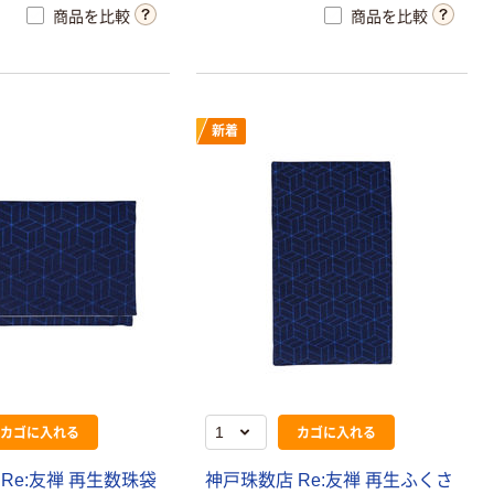
商品を比較
商品を比較
三和製作所 器
新着
械卓子（枠付）
3段
￥24,530~
（税込）
高田ベッド 美
顔ペーパー／美
顔ロール
￥3,990~
（税込）
オリジナル
カゴに入れる
カゴに入れる
ロビーベンチ
奥行570mm×高
Re:友禅 再生数珠袋
神戸珠数店 Re:友禅 再生ふくさ
さ680mm 背付