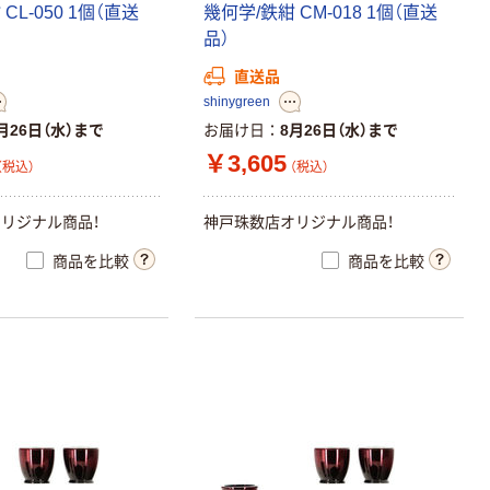
CL-050 1個（直送
幾何学/鉄紺 CM-018 1個（直送
耐アルコール・
￥17,300~
品）
耐次亜塩素酸・
（税込）
抗菌・防汚仕様
直送品
shinygreen
HIKRI ワークカ
フェダイニング
月26日（水）まで
お届け日
8月26日（水）まで
ダイニングベン
￥3,605
（税込）
（税込）
チ 幅1100mm
￥19,800~
オレンジ DL-ア
（税込）
リカベンチ
リジナル商品！
神戸珠数店オリジナル商品！
新着
商品を比較
商品を比較
アイリスチトセ
福祉用イス グリ
ーン幅520mm
天然木 スタッキ
￥19,600
ング椅子 ダイニ
（税込）
ングチェア 介護
用 疲れにくい
カゴへ
安定