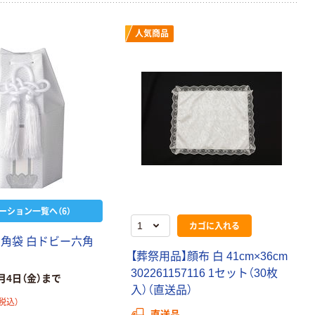
人気商品
ーション一覧へ（6）
カゴに入れる
六角袋 白ドビー六角
【葬祭用品】顔布 白 41cm×36cm
302261157116 1セット（30枚
月4日（金）まで
入）（直送品）
税込）
直送品