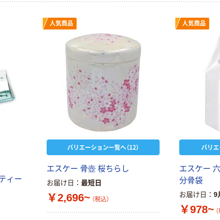
人気商品
人気商品
バリエーション一覧へ（12）
バリエ
エスケー 骨壺 桜ちらし
エスケー 
フティー
分骨袋
お届け日
最短日
お届け日
9
￥2,696~
（税込）
￥978~
（