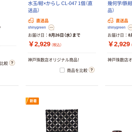
水玉/紺×からし CL-047 1個（直
幾何学/鉄紺 
グテーブル
送品）
品）
￥29,800~
（税込）
直送品
直送品
shinygreen
shinygreen
で
YAMAZEN ダ
お届け日
8月26日（水）まで
お届け日
8
ブルソファ
￥2,929
￥2,929
￥26,800~
（税込）
（税込）
神戸珠数店オリジナル商品！
神戸珠数店オ
比較
アズワン エコノ
商品を比較
ミー診察台カバ
ー 白 RS-800W
1巻 7-9960-
￥4,600
（税込）
01（直送品）
カゴへ
新着