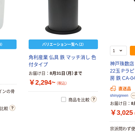
）
バリエーション一覧へ（2）
角利産業 仏具 鉄 マッチ消し 色
神戸珠数店
付タイプ
22玉 Pラ
お届け日
8月31日（月）まで
房 鉄 CA-
￥2,294~
（税込）
直送品
インの骨
shinygreen
商品を比較
お届け日
8
比較
￥3,025
宗派問わず