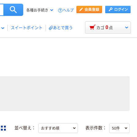
ヘルプ
各種お手続き
0
スイートポイント
あとで買う
カゴ
点
並べ替え：
表示件数：