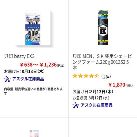
貝印 besty EX3
貝印 MEN，S K 薬用シェービ
ングフォーム220g 001352 5
￥638
￥1,236
本
お届け日：
8月13日（木）
（
）
3件
アスクル在庫商品
￥1,870
（税込）
内容量・販売単位違いの商品が
3
商品ありま
お届け日：
8月13日（木）
す
お急ぎ便：
8月12日（水）
アスクル在庫商品