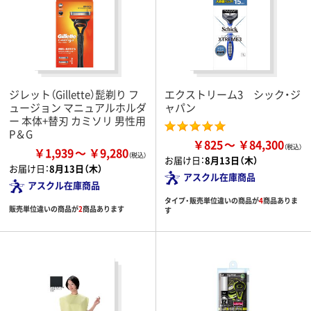
ジレット（Gillette）髭剃り フ
エクストリーム3 シック・ジ
ュージョン マニュアルホルダ
ャパン
ー 本体+替刃 カミソリ 男性用
P＆G
￥825
￥84,300
￥1,939
￥9,280
お届け日：
8月13日（木）
お届け日：
8月13日（木）
アスクル在庫商品
アスクル在庫商品
タイプ・販売単位違いの商品が
4
商品ありま
販売単位違いの商品が
2
商品あります
す