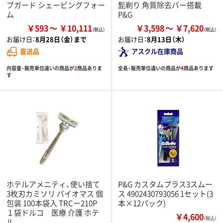
ブガード シェービングフォー
髭剃り 角質除去バー搭載
ム
P&G
￥593
￥10,111
￥3,598
￥7,620
お届け日：
8月28日（金）まで
お届け日：
8月13日（木）
直送品
アスクル在庫商品
内容量・販売単位違いの商品が
2
商品ありま
全長・販売単位違いの商品が
4
商品あります
す
ホテルアメニティ、使い捨て
P&G カスタムプラス3スムー
3枚刃カミソリ バイオマス 個
ス 4902430793056 1セット(3
包装 100本袋入 TRCー210P
本×12パック)
１袋ドルコ 医療 介護 ホテ
￥4,600
（税込）
ル