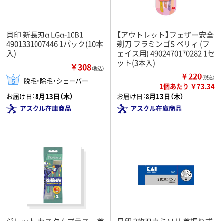
貝印 新長刃α LGα-10B1
【アウトレット】フェザー安全
4901331007446 1パック(10本
剃刀 フラミンゴS ベリィ (フ
入)
ェイス用) 4902470170282 1セ
ット(3本入)
￥308
（税込）
￥220
（税込）
脱毛・除毛・シェーバー
1個あたり ￥73.34
お届け日：
8月13日（木）
お届け日：
8月13日（木）
アスクル在庫商品
アスクル在庫商品
ジレット カスタムプラス 首
貝印 2枚刃カミソリ 首振り式