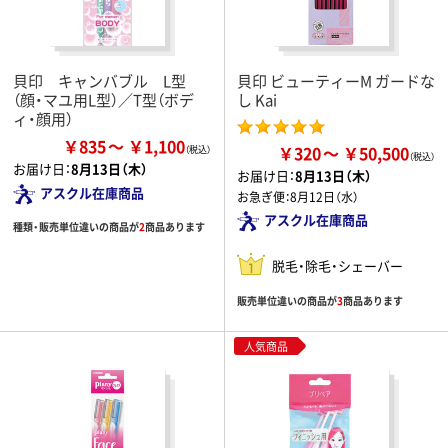
貝印 キャンバブル L型
貝印 ビューティーM ガードな
（顔・マユ用L型）／T型（ボデ
し Kai
ィ・顔用）
￥835
￥1,100
￥320
￥50,500
お届け日：
8月13日（木）
お届け日：
8月13日（木）
アスクル在庫商品
お急ぎ便：
8月12日（水）
アスクル在庫商品
種類・販売単位違いの商品が
2
商品あります
脱毛・除毛・シェーバー
販売単位違いの商品が
3
商品あります
人気商品