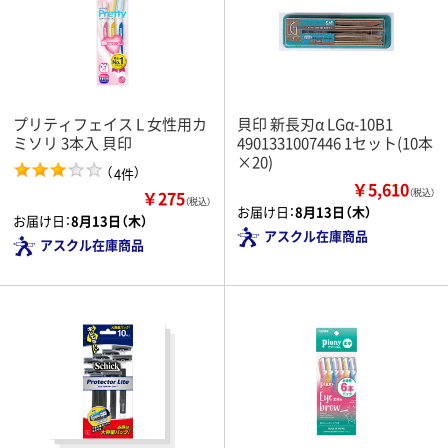
プリティフェイス L 女性用カ
貝印 新長刃α LGα-10B1
ミソリ 3本入 貝印
4901331007446 1セット(10本
×20)
（
）
4件
￥5,610
￥275
（税込）
（税込）
お届け日：
8月13日（木）
お届け日：
8月13日（木）
アスクル在庫商品
アスクル在庫商品