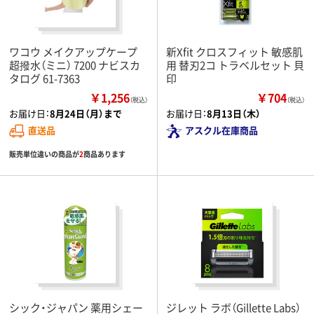
ワコウ メイクアップケープ
新Xfit クロスフィット 敏感肌
超撥水（ミニ） 7200 ナビスカ
用 替刃2コ トラベルセット 貝
タログ 61-7363
印
￥1,256
￥704
（税込）
（税込）
お届け日：
8月24日（月）まで
お届け日：
8月13日（木）
直送品
アスクル在庫商品
販売単位違いの商品が
2
商品あります
シック・ジャパン 薬用シェー
ジレット ラボ（Gillette Labs）