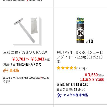
三和 二枚刃カミソリRA-2W
貝印 MEN，S K 薬用シェービ
ングフォーム220g 001352 10
￥3,701
￥3,843
本
お届け日：
8月24日（月）まで
（
）
3件
直送品
￥3,550
（税込）
商品タイプ・販売単位違いの商品が
2
商品あ
1本あたり ￥355
ります
お届け日：
8月13日（木）
お急ぎ便：
8月12日（水）
アスクル在庫商品