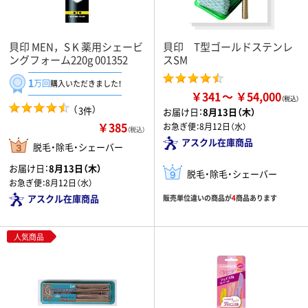
貝印 MEN，S K 薬用シェービ
貝印 T型ゴールドステンレ
ングフォーム220g 001352
スSM
1
万回
購入いただきました！
￥341
￥54,000
（
）
3件
お届け日：
8月13日（木）
￥385
お急ぎ便：
8月12日（水）
（税込）
アスクル在庫商品
脱毛・除毛・シェーバー
お届け日：
8月13日（木）
脱毛・除毛・シェーバー
お急ぎ便：
8月12日（水）
アスクル在庫商品
販売単位違いの商品が
4
商品あります
人気商品