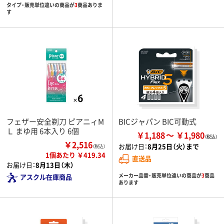
タイプ・販売単位違いの商品が
3
商品ありま
す
フェザー安全剃刀 ピアニィM
BICジャパン BIC可動式
Ｌ まゆ用 6本入り 6個
￥1,188
￥1,980
￥2,516
お届け日：
8月25日（火）まで
（税込）
1個あたり ￥419.34
直送品
お届け日：
8月13日（木）
メーカー品番・販売単位違いの商品が
3
商品
アスクル在庫商品
あります