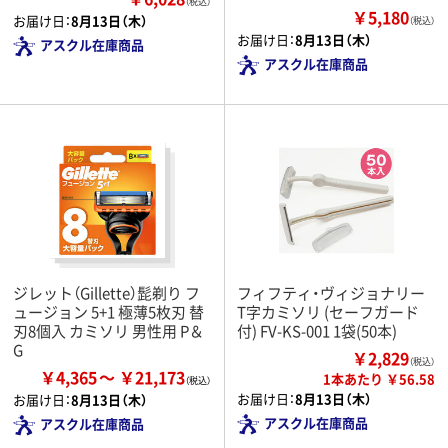
（税込）
￥5,180
お届け日：
8月13日（木）
（税込）
お届け日：
8月13日（木）
アスクル在庫商品
アスクル在庫商品
ジレット（Gillette）髭剃り フ
フィフティ・ヴィジョナリー
ュージョン 5+1 極薄5枚刃 替
T字カミソリ (セーフガード
刃8個入 カミソリ 男性用 P＆
付) FV-KS-001 1袋(50本)
G
￥2,829
（税込）
￥4,365
￥21,173
1本あたり ￥56.58
お届け日：
8月13日（木）
お届け日：
8月13日（木）
アスクル在庫商品
アスクル在庫商品