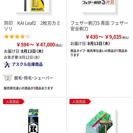
貝印 KAI Leaf2 2枚刃カミ
フェザー剃刀S 青函 フェザー
ソリ
安全剃刀
￥430
￥9,035
お届け日：
8月13日（木）
￥594
￥47,000
お届け日：
8月13日（木）
商品タイプ・販売単位違いの商品が
7
商品あ
ります
お急ぎ便：
8月12日（水）
アスクル在庫商品
脱毛・除毛・シェーバー
販売単位違いの商品が
3
商品あります
人気商品
人気商品