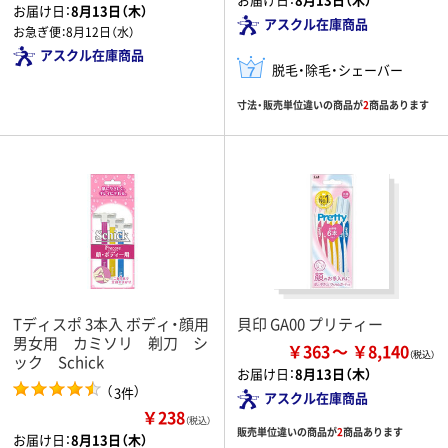
お届け日：
8月13日（木）
アスクル在庫商品
お急ぎ便：
8月12日（水）
アスクル在庫商品
脱毛・除毛・シェーバー
寸法・販売単位違いの商品が
2
商品あります
Tディスポ 3本入 ボディ・顔用
貝印 GA00 プリティー
男女用 カミソリ 剃刀 シ
￥363
￥8,140
ック Schick
お届け日：
8月13日（木）
（
）
3件
アスクル在庫商品
￥238
（税込）
販売単位違いの商品が
2
商品あります
お届け日：
8月13日（木）