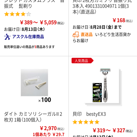
振式 髭剃り
3本入 4901331004971 1個(3
本)（直送品）
￥168
￥389
￥5,059
（税込）
お届け日：
8月28日（金）まで
お届け日：
8月13日（木）
直送品
いろどり生活百貨か
アスクル在庫商品
らお届け
販売単位違いの商品が
3
商品あります
人気商品
ダイト カミソリ シーガルII 2
貝印 bestyEX3
枚刃 1箱（100個入）
￥2,970
￥319
￥327
（税込）
1個あたり ￥29.7
お届け日：
8月13日（木）