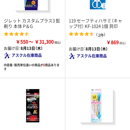
ジレット カスタムプラス3 髭
119 セーフティハサミ（キャ
剃り 本体 P＆G
ップ付） KF-1024 1個 貝印
（
）
2件
￥550
￥31,300
￥869
（税込）
お届け日：
8月13日（木）
お届け日：
8月13日（木）
アスクル在庫商品
アスクル在庫商品
内容量・販売単位違いの商品が
6
商品ありま
す