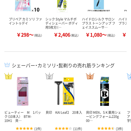
プリペア カミソリ ファ
シック Style マルチボ
ハイドロシルク サロン
ハイドロ
イントゥデイ
ディシェーバー ボディ
プラス トーンアップ フ
プラス 
用5枚刃（…
ェイススムーサ…
￥298～
￥2,406
￥1,080～
￥1
（税込）
（税込）
（税込）
シェーバー・カミソリ・髭剃りの売れ筋ランキング
ビューティー M 1パッ
貝印 KAI Leaf2 20本入
貝印 MEN，S K 薬用シェ
フ
ク（10本入） BTM-
ービングフォーム220g
ア
10H1 貝…
00…
字
(
1件
)
(
11件
)
(
3件
)