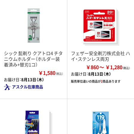
シック 髭剃り クアトロ4 チタ
フェザー安全剃刀株式会社 ハ
ニウムホルダー（ホルダー装
イ・ステンレス両刃
着済み+替刃1コ）
￥860
￥1,280
￥1,580
お届け日：
8月13日（木）
（税込）
お届け日：
8月13日（木）
販売単位違いの商品が
2
商品あります
アスクル在庫商品