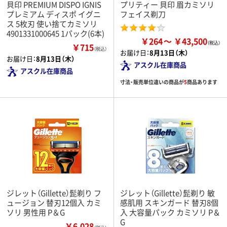
貝印 PREMIUM DISPO IGNIS
プリティー 貝印 眉カミソリ
プレミアム ディスポ イグニ
フェイス剃刀
ス 5枚刃 使い捨てカミソリ
4901331000645 1パック(6本)
￥264
￥43,500
￥715
（税込）
お届け日：
8月13日（木）
お届け日：
8月13日（木）
アスクル在庫商品
アスクル在庫商品
寸法・販売単位違いの商品が
5
商品あります
ジレット（Gillette）髭剃り フ
ジレット（Gillette）髭剃り 敏
ュージョン 替刃12個入 カミ
感肌用 スキンガード 替刃8個
ソリ 男性用 P＆G
入 大容量パック カミソリ P＆
G
￥6,028