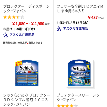
プロテクター ディスポ シ
フェザー安全剃刀 ピアニィM
ック・ジャパン
Ｌ まゆ用 6本入り
￥437
（税込）
お届け日：
8月13日（木）
￥1,080
￥4,980
アスクル在庫商品
お届け日：
8月13日（木）
アスクル在庫商品
販売単位違いの商品が
2
商品あります
シック（Schick） プロテクター
プロテクタースリー シッ
３Ｄ シンプル 替刃 １０コ入
ク・ジャパン
シック・ジャパン