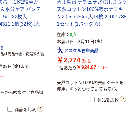
スパー 1枚2役Wガー
大王製紙 ナチュラさら肌さらり
の＆水分ケア パンテ
天然コットン100%吸水ナプキ
5cc 32枚入
ン20.5cm30cc大44枚 21001738
74311 1個(32枚)（直
1セット(1パック×3)
在庫
6点
お届け日
8月11日（火）
百貨
アスクル在庫商品
商品は商品代金に配送料が含
￥2,774
（税込）
月28日（金）まで
￥924.67
1個あたり
（税込）
込）
天然コットン100%の表面シートを
使用。ずっとつけていても安心。
パーから吸水ケア商品誕
商品を比較
商品を比較