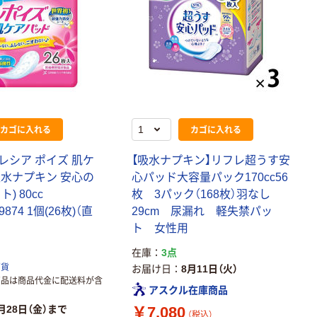
カゴに入れる
カゴに入れる
レシア ポイズ 肌ケ
【吸水ナプキン】リフレ超うす安
吸水ナプキン 安心の
心パッド大容量パック170cc56
) 80cc
枚 3パック（168枚）羽なし
09874 1個(26枚)（直
29cm 尿漏れ 軽失禁パッ
ト 女性用
在庫
3点
百貨
お届け日
8月11日（火）
商品は商品代金に配送料が含
アスクル在庫商品
￥7,080
月28日（金）まで
（税込）