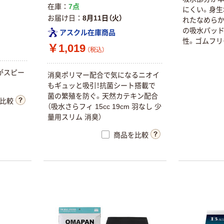
在庫
7点
にくい。身生
お届け日
8月11日（火）
れたなめらか
の吸水パッ
アスクル在庫商品
性。ゴムフリ
￥1,019
（税込）
心地。
がスピー
消臭ポリマー配合で気になるニオイ
もギュッと吸引！抗菌シート搭載で
菌の繁殖を防ぐ。天然カテキン配合
比較
（吸水さらフィ 15cc 19cm 羽なし 少
量用スリム 消臭）
商品を比較