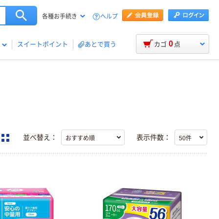
ヘルプ
各種お手続き
0
スイートポイント
あとで買う
カゴ
点
並べ替え：
表示件数：