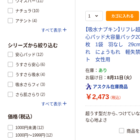
ウィスパー（11）
ナチュラ（10）
カゴに入れる
アテント（4）
【吸水ナプキン】リフレ
すべて表示
心パッド大容量パック200
枚 1袋 羽なし 29c
シリーズから絞り込む
れ にょうもれ 軽失
安心パッド（12）
ト 女性用
うすさら安心（6）
在庫
あり
うすさら吸水（4）
お届け日
8月11日（火）
吸水さらフィ（3）
アスクル在庫商品
さら肌さらり（2）
￥2,473
（税込）
すべて表示
超うす型だから、つけてい
価格（税込）
な心地よさ
1000円未満（12）
商品を
1000円～1999円（12）