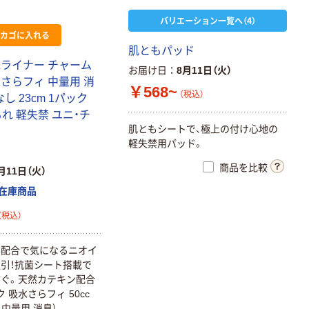
バリエーション一覧へ（4）
カゴに入れる
肌ともパッド
水ライナー チャーム
お届け日
8月11日（火）
さらフィ 中量用 消
￥568~
（税込）
羽なし 23cm 1パック
もれ 軽失禁 ユニ・チ
肌ともシートで、極上の付け心地の
軽失禁用パッド。
商品を比較
月11日（火）
在庫商品
（税込）
ー配合で気になるニオイ
引！抗菌シート搭載で
ぐ。天然カテキン配合
 吸水さらフィ 50cc
 中量用 消臭）