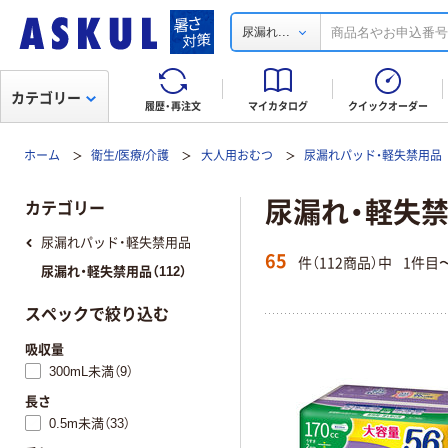
...
尿漏れ
カテゴリー
履歴・再注文
マイカタログ
クイックオーダー
ホーム
衛生/医療/介護
大人用おむつ
尿漏れパッド・軽失禁用品
尿漏れ・軽失
カテゴリー
尿漏れパッド・軽失禁用品
65
件（112商品）中
1件目
尿漏れ・軽失禁用品（112）
スペックで絞り込む
吸収量
300mL未満（9）
長さ
0.5m未満（33）