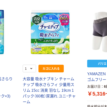
バリエ
カゴに入れる
YAMAZE
肌さらり
大容量 吸水ナプキン チャーム
ゴムフリー S
ナップ 吸水さらフィ 少量用ス
お届け日
8
リム 15cc 消臭 羽なし 19cm 1
￥5,316
ック×3)
パック（60枚）尿漏れ ユニ・チャ
ーム
吸水部分が