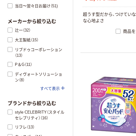
当日〜翌々日お届け（51)
超うす型だから、つけてい
な心地よさ
メーカーから絞り込む
辻一（32）
商品を
大王製紙（15）
リブドゥコーポレーション
（13）
P＆G（11）
ディヴォートソリューショ
ン（8）
すべて表示
ブランドから絞り込む
style CELEBRITY（スタイル
セレブリティ）（16）
リフレ（13）