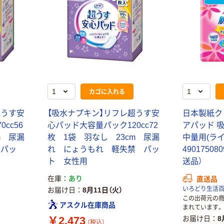
カゴに入れる
超うす安
【吸水ナプキン】リフレ超うす安
日本製紙ク
cc56
心パッド大容量パック120cc72
アパッド 
m 尿漏
枚 1袋 羽なし 23cm 尿漏
中量用(ライト
禁パッ
れ にょうもれ 軽失禁 パッ
49017508
ト 女性用
送品）
在庫
あり
直送品
いろどり生活
お届け日
8月11日（火）
この出荷元の
アスクル在庫商品
まれています。
￥2,473
お届け日
8
（税込）