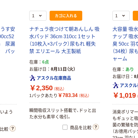
カゴに入れる
超うす安
ナチュラ夜つけて朝あんしん 吸
大容量 吸
cc52
水パッド 36cm 310cc 1セット
ナップ 吸水
m 尿漏
（10枚入×3パック）尿もれ 軽失
臭 50cc 
禁 パッ
禁 エリエール 大王製紙
（34枚） 尿
ャーム
在庫
6点
お届け日
8月11日（火）
在庫
あり
お届け日
8
アスクル在庫商品
アスクル
￥2,350
（税込）
￥1,019
￥783.34
1パックあたり
（税込）
瞬間吸収スリット搭載で、ドッと出
ないよう
消臭ポリマ
た水分も素早く吸引。
もギュッと吸
菌の繁殖を防
商品を比較
比較
（お徳用パック
23cm 羽なし