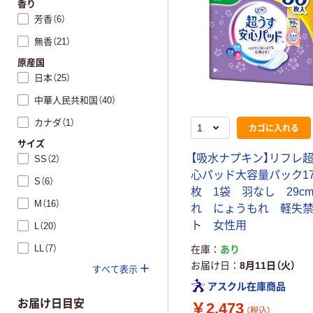
香り
芳香（6）
無香（21）
原産国
日本（25）
中華人民共和国（40）
カナダ（1）
カゴに入れる
サイズ
【吸水ナプキン】リフレ
SS（2）
心パッド大容量パック170
S（6）
枚 1袋 羽なし 29c
M（16）
れ にょうもれ 軽失
ト 女性用
L（20）
LL（7）
在庫
あり
お届け日
8月11日（火）
すべて表示
アスクル在庫商品
お届け日目安
￥2,473
（税込）