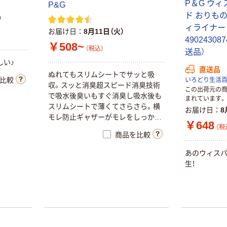
P＆G ウィ
P&G
ド おりも
で
ィライナー 1
お届け日
8月11日（火）
49024308
￥508~
（税込）
送品）
しい♪
直送品
ぬれてもスリムシートでサッと吸
比較
いろどり生活
収。スッと消臭超スピード消臭技術
この出荷元の
で吸水後臭いもすぐ消臭し吸水後も
まれています。
スリムシートで薄くてさらさら。横
お届け日
8
モレ防止ギャザーがモレをしっかり
￥648
ガードで安心。
（税
商品を比較
あのウィス
生！