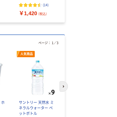
（10枚入り）
オマス素材10％配合
(
14
)
￥1,420
￥616~
（税込）
（税込）
ページ：
1
／
3
人気商品
オリジナル
次のスライドへ
 ホ
サントリー 天然水 ミ
【アスクル限定】ファー
ネラルウォーター ペ
ストレイト ニトリル
ットボトル
グローブ ホワイト