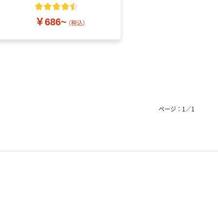
粉なし（パウダーフリ
ー）
￥686~
￥698~
（税込）
（税込）
ページ：
1
／
1