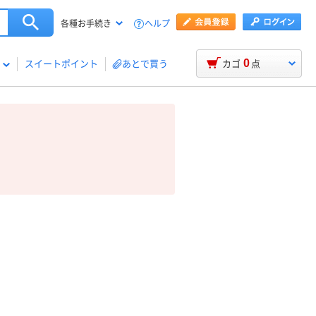
ヘルプ
各種お手続き
0
スイートポイント
あとで買う
カゴ
点