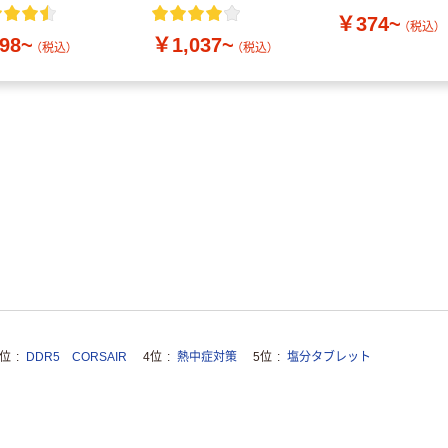
付き／2Lラベルレス
￥374~
10本
（税込）
98~
￥1,037~
（税込）
（税込）
3位
DDR5 CORSAIR
4位
熱中症対策
5位
塩分タブレット