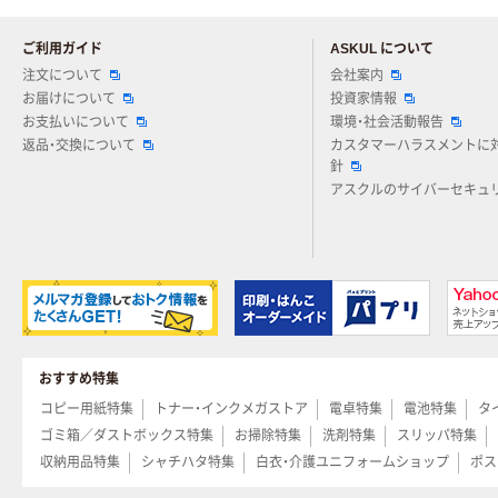
ご利用ガイド
ASKUL について
注文について
会社案内
お届けについて
投資家情報
お支払いについて
環境・社会活動報告
返品・交換について
カスタマーハラスメントに
針
アスクルのサイバーセキュ
おすすめ特集
コピー用紙特集
トナー・インクメガストア
電卓特集
電池特集
タ
ゴミ箱／ダストボックス特集
お掃除特集
洗剤特集
スリッパ特集
収納用品特集
シャチハタ特集
白衣・介護ユニフォームショップ
ポス