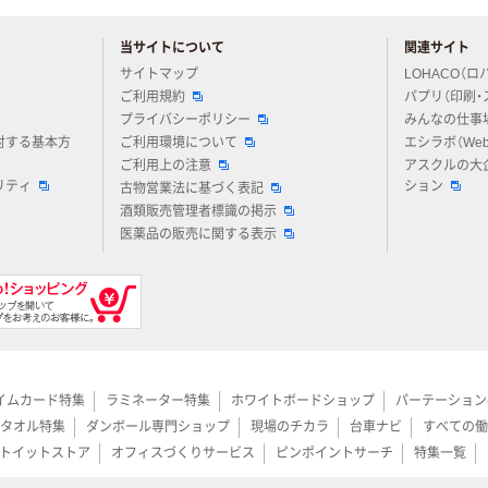
当サイトについて
関連サイト
アスクルについてお気軽にご質問ください
サイトマップ
LOHACO（ロ
ご利用規約
パプリ（印刷・
プライバシーポリシー
みんなの仕事
対する基本方
ご利用環境について
エシラボ（We
ご利用上の注意
アスクルの大
リティ
ション
古物営業法に基づく表記
酒類販売管理者標識の掲示
医薬品の販売に関する表示
イムカード特集
ラミネーター特集
ホワイトボードショップ
パーテーション
タオル特集
ダンボール専門ショップ
現場のチカラ
台車ナビ
すべての働
トイットストア
オフィスづくりサービス
ピンポイントサーチ
特集一覧