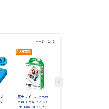
ページ：
1
／
6
人気商品
オリジナル
次のスライドへ
ーホ
富士フイルム instax
ゴミ袋 エコノミータ
ンダー
mini チェキフィルム
イプ 乳白半透明 高密
INS MINI JP1 1パック
度タイプ 詰替用 バイ