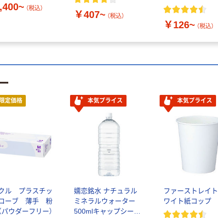
,400~
（税込）
￥407~
（税込）
￥126~
（税込）
ー
限定価格
本気プライス
本気プライス
クル プラスチッ
嬬恋銘水 ナチュラル
ファーストレイト
ローブ 薄手 粉
ミネラルウォーター
ワイト紙コップ
（パウダーフリー）
500mlキャップシール