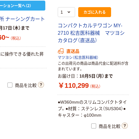
ーション一覧へ（2）
カゴに入れる
所 ナーシングカート
コンパクトカルテワゴン MY-
月17日（木）まで
2710 松吉医科器械 マツヨシ
60~
（税込）
カタログ（直送品）
直送品
単に操作できる優れた昇
マツヨシ（松吉医科器械）
この出荷元の商品は商品代金に配送料が含
まれています。
お届け日
10月5日（月）まで
￥110,299
商品を比較
（税込）
●W360mmのスリムコンパクトタイ
プ。●材質：ステンレス（SUS304）●
キャスター：φ100mm
商品を比較