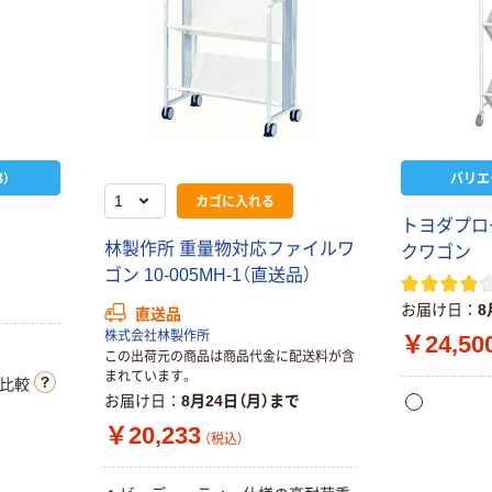
）
バリエ
カゴに入れる
ン
トヨダプロ
林製作所 重量物対応ファイルワ
クワゴン
ゴン 10-005MH-1（直送品）
お届け日
8
直送品
株式会社林製作所
￥24,50
この出荷元の商品は商品代金に配送料が含
まれています。
比較
お届け日
8月24日（月）まで
￥20,233
（税込）