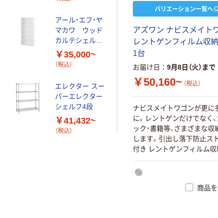
バリエーション一覧へ（2
アール・エフ・ヤ
アズワン ナビスメイト
マカワ ウッド
カルテシェルフ
レントゲンフィルム収
2
1台
￥35,000~
（税込）
お届け日
9月8日（火）まで
￥50,160~
（税込）
エレクター スー
パーエレクター
シェルフ4段
ナビスメイトワゴンが更に
に。レントゲンだけでなく、
￥41,432~
ック・書籍等、さまざまな収
（税込）
します。引出し落下防止ス
付き レントゲンフィルム収
商品を