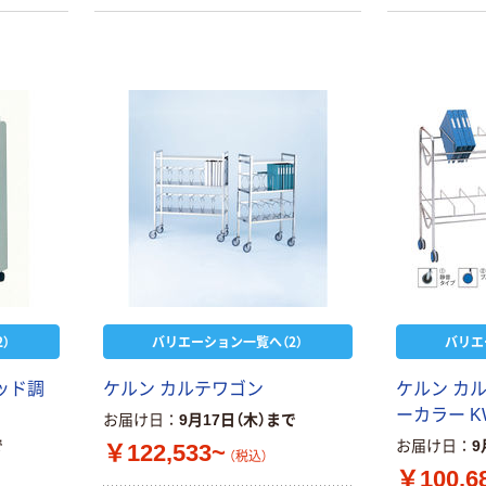
）
バリエーション一覧へ（2）
バリエ
ッド調
ケルン カルテワゴン
ケルン カ
ーカラー KW
お届け日
9月17日（木）まで
で
お届け日
9
￥122,533~
（税込）
￥100,6