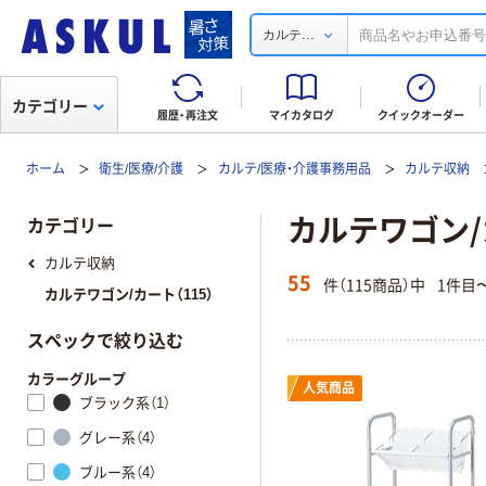
...
カルテ
カテゴリー
履歴・再注文
マイカタログ
クイックオーダー
ホーム
衛生/医療/介護
カルテ/医療・介護事務用品
カルテ収納
カルテワゴン
カテゴリー
カルテ収納
55
件（115商品）中
1件目
カルテワゴン/カート（115）
スペックで絞り込む
カラーグループ
人気商品
ブラック系（1）
グレー系（4）
ブルー系（4）