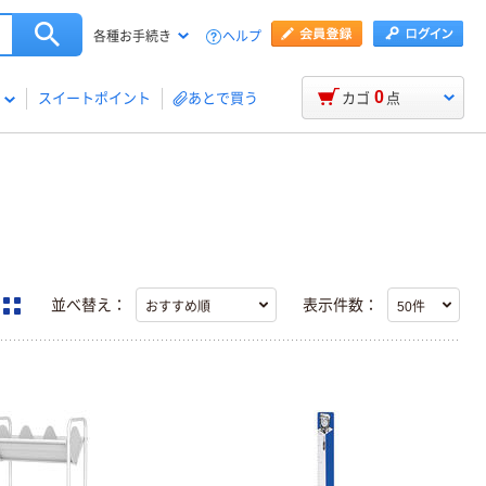
ヘルプ
各種お手続き
0
スイートポイント
あとで買う
カゴ
点
並べ替え：
表示件数：