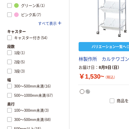
グリーン系（1）
ピンク系（7）
すべて表示
キャスター
キャスター付き（54）
バリエーション一覧へ（3
段数
1段（1）
林製作所 カルテワゴ
2段（5）
お届け日
8月9日（日）
3段（3）
￥1,530~
（税込）
幅
300～500mm未満（16）
500～1000mm未満（67）
商品を
奥行
100～300mm未満（3）
300～500mm未満（68）
500mm以上（15）