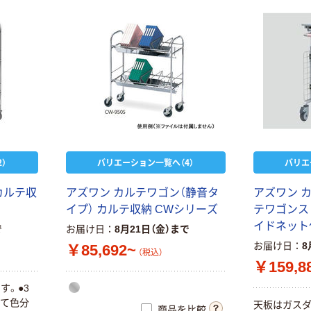
）
バリエーション一覧へ（4）
バリエ
カルテ収
アズワン カルテワゴン（静音タ
アズワン 
イプ） カルテ収納 CWシリーズ
テワゴンス
イドネット
で
お届け日
8月21日（金）まで
お届け日
8
￥85,692~
（税込）
￥159,8
す。●3
って色分
天板はガス
商品を比較