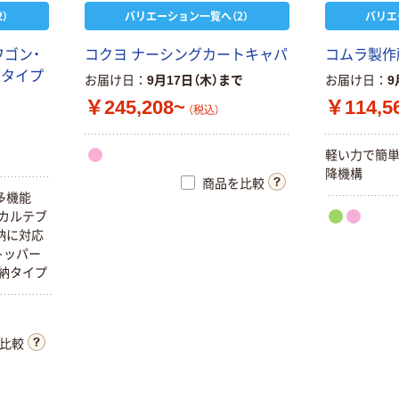
）
バリエーション一覧へ（2）
バリエ
ワゴン・
コクヨ ナーシングカートキャパ
コムラ製作
納タイプ
お届け日
9月17日（木）まで
お届け日
9
￥245,208~
￥114,5
（税込）
軽い力で簡
降機構
商品を比較
多機能
カルテブ
納に対応
トッパー
納タイプ
比較