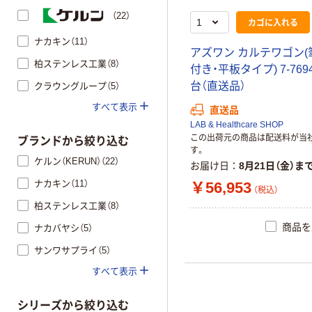
（22）
カゴに入れる
ナカキン（11）
アズワン カルテワゴン(
柏ステンレス工業（8）
付き・平板タイプ) 7-7694-
台（直送品）
クラウングループ（5）
すべて表示
直送品
LAB & Healthcare SHOP
この出荷元の商品は配送料が当
ブランドから絞り込む
す。
ケルン（KERUN）（22）
お届け日
8月21日（金）ま
ナカキン（11）
￥56,953
（税込）
柏ステンレス工業（8）
商品を
ナカバヤシ（5）
サンワサプライ（5）
すべて表示
シリーズから絞り込む