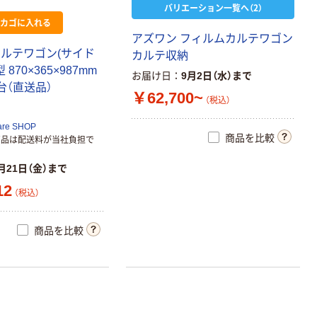
バリエーション一覧へ（2）
カゴに入れる
アズワン フィルムカルテワゴン
カルテワゴン(サイド
カルテ収納
 870×365×987mm
お届け日
9月2日（水）まで
 1台（直送品）
￥62,700~
（税込）
are SHOP
商品を比較
商品は配送料が当社負担で
月21日（金）まで
12
（税込）
商品を比較