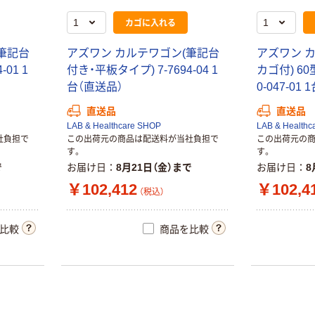
カゴに入れる
筆記台
アズワン カルテワゴン(筆記台
アズワン 
01 1
付き・平板タイプ) 7-7694-04 1
カゴ付) 60型
台（直送品）
0-047-01
直送品
直送品
LAB & Healthcare SHOP
LAB & Healthc
社負担で
この出荷元の商品は配送料が当社負担で
この出荷元の
す。
す。
で
お届け日
8月21日（金）まで
お届け日
8
￥102,412
￥102,4
（税込）
比較
商品を比較