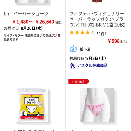
bh ペーパーショーツ
フィフティ・ヴィジョナリー
ペーパーラップガウン(ブラ
￥1,480
￥26,640
ウン) TR-002-BR-V 1袋(10枚)
お届け日：
8月26日（水）
（
）
1件
サイズ・カラー・販売単位違いの商品が
14
商
￥998
品あります
（税込）
紙下着
お届け日：
8月8日（土）
アスクル在庫商品
人気商品