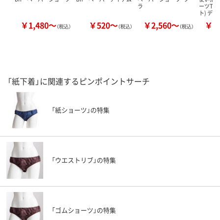
ラ
ーツT-
ト) デ
￥1,480～
￥520～
￥2,560～
￥1
（税込）
（税込）
（税込）
「紙下着」に関連するピンポイントサーチ
「紙ショーツ」の特集
「ウエストリブ」の特集
「ゴムショーツ」の特集