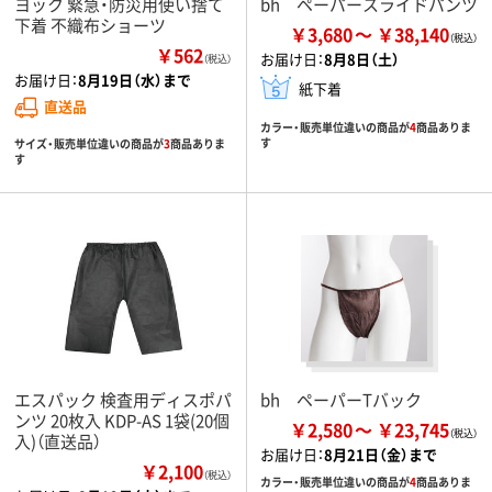
ヨック 緊急・防災用使い捨て
bh ペーパースライドパンツ
下着 不織布ショーツ
￥3,680
￥38,140
￥562
お届け日：
8月8日（土）
（税込）
お届け日：
8月19日（水）まで
紙下着
直送品
カラー・販売単位違いの商品が
4
商品ありま
す
サイズ・販売単位違いの商品が
3
商品ありま
す
エスパック 検査用ディスポパ
bh ペーパーTバック
ンツ 20枚入 KDP-AS 1袋(20個
￥2,580
￥23,745
入)（直送品）
お届け日：
8月21日（金）まで
￥2,100
（税込）
カラー・販売単位違いの商品が
4
商品ありま