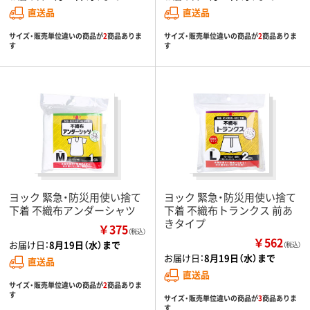
直送品
直送品
サイズ・販売単位違いの商品が
2
商品ありま
サイズ・販売単位違いの商品が
2
商品ありま
す
す
ヨック 緊急・防災用使い捨て
ヨック 緊急・防災用使い捨て
下着 不織布アンダーシャツ
下着 不織布トランクス 前あ
きタイプ
￥375
（税込）
￥562
お届け日：
8月19日（水）まで
（税込）
お届け日：
8月19日（水）まで
直送品
直送品
サイズ・販売単位違いの商品が
2
商品ありま
す
サイズ・販売単位違いの商品が
3
商品ありま
す