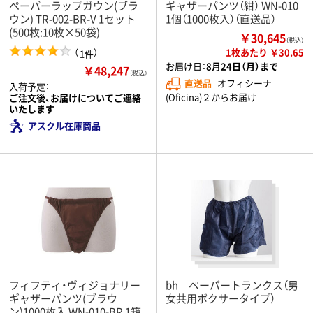
ペーパーラップガウン(ブラ
ギャザーパンツ（紺） WN-010
ウン) TR-002-BR-V 1セット
1個（1000枚入）（直送品）
(500枚:10枚×50袋)
￥30,645
（税込）
（
）
1枚あたり ￥30.65
1件
お届け日：
8月24日（月）まで
￥48,247
（税込）
直送品
オフィシーナ
入荷予定：
(Oficina)２からお届け
ご注文後、お届けについてご連絡
いたします
アスクル在庫商品
フィフティ・ヴィジョナリー
bh ペーパートランクス（男
ギャザーパンツ(ブラウ
女共用ボクサータイプ）
ン)1000枚入 WN-010-BR 1箱