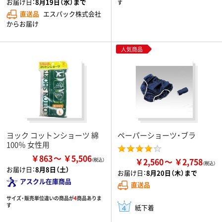
お届け日：
8月19日（水）まで
す
直送品
エスパック株式会社
からお届け
人気商品
ヨック コットンショーツ 綿
ペーパーショーツ・ブラ
100％ 女性用
￥863
￥5,506
￥2,560
￥2,758
お届け日：
8月8日（土）
お届け日：
8月20日（木）まで
アスクル在庫商品
直送品
サイズ・販売単位違いの商品が
4
商品ありま
す
紙下着