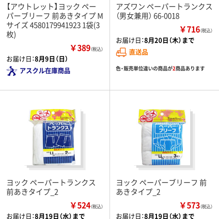
【アウトレット】ヨック ペー
アズワン ペーパートランクス
パーブリーフ 前あきタイプ M
（男女兼用） 66-0018
サイズ 4580179941923 1袋(3
￥716
（税込）
枚)
お届け日：
8月20日（木）まで
￥389
（税込）
直送品
お届け日：
8月9日（日）
色・販売単位違いの商品が
2
商品あります
アスクル在庫商品
ヨック ペーパートランクス
ヨック ペーパーブリーフ 前
前あきタイプ_2
あきタイプ_2
￥524
￥573
（税込）
（税込）
お届け日：
8月19日（水）まで
お届け日：
8月19日（水）まで