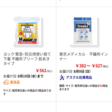
ヨック 緊急・防災用使い捨て
東京メディカル 不織布イン
下着 不織布ブリーフ 前あき
ナー
タイプ
￥382
￥627
￥562
お届け日：
8月9日（日）
（税込）
お届け日：
8月19日（水）まで
アスクル在庫商品
直送品
種類・サイズ・販売単位違いの商品が
10
商品
あります
サイズ・販売単位違いの商品が
3
商品ありま
す