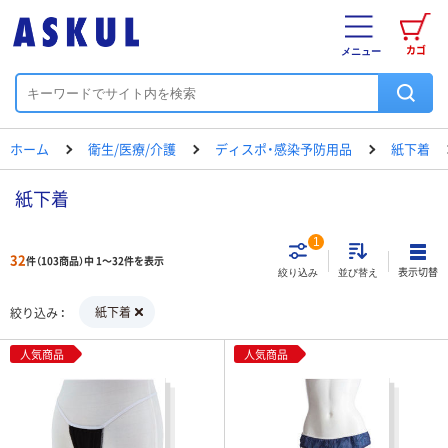
カゴ
メニュー
ホーム
衛生/医療/介護
ディスポ・感染予防用品
紙下着
紙下着
1
32
件（103商品）中 1～32件を表示
表示切替
絞り込み
並び替え
紙下着
絞り込み
人気商品
人気商品