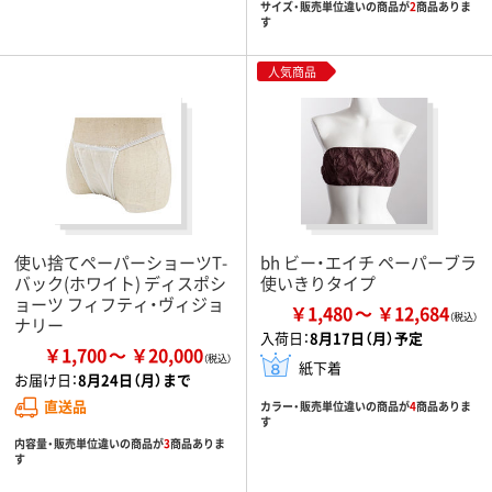
サイズ・販売単位違いの商品が
2
商品ありま
す
人気商品
使い捨てペーパーショーツT-
bh ビー・エイチ ペーパーブラ
バック(ホワイト) ディスポシ
使いきりタイプ
ョーツ フィフティ・ヴィジョ
￥1,480
￥12,684
ナリー
入荷日：
8月17日（月）予定
￥1,700
￥20,000
紙下着
お届け日：
8月24日（月）まで
直送品
カラー・販売単位違いの商品が
4
商品ありま
す
内容量・販売単位違いの商品が
3
商品ありま
す