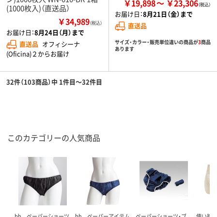
￥19,898
￥23,306
(1000枚入)（直送品）
お届け日：
8月21日（金）まで
￥34,989
（税込）
直送品
お届け日：
8月24日（月）まで
サイズ・カラー・販売単位違いの商品が
3
商品
直送品
オフィシーナ
あります
(Oficina)２からお届け
32件（103商品）中 1件目～32件目
このカテゴリーの人気商品
bh ペーパーショーツ
bh ペーパーアイテム
ペーパーショーツ・ブ
使い捨