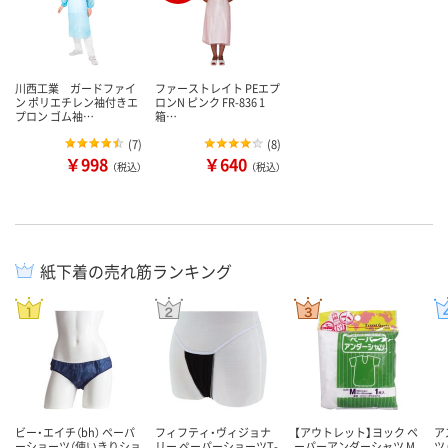
川西工業 ガードファイ
ファーストレイト PEエプ
ン ポリエチレン袖付きエ
ロンN ピンク FR-836 1
プロン ゴム袖…
箱…
(
7
)
(
8
)
￥998
￥640
（税込）
（税込）
紙下着の売れ筋ランキング
ビー・エイチ（bh） ペーパ
フィフティ・ヴィジョナ
【アウトレット】ヨック ペ
ア
ーショーツ（使いきりショ
リー ペーパーショーツT-
ーパーアンダーシャツ M
ツ 