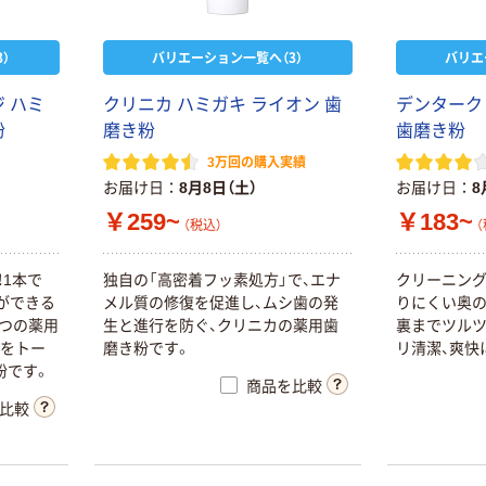
）
バリエーション一覧へ（3）
バリエ
 ハミ
クリニカ ハミガキ ライオン 歯
デンターク
粉
磨き粉
歯磨き粉
3万回の購入実績
お届け日
8月8日（土）
お届け日
8
￥259~
￥183~
（税込）
（
！1本で
独自の「高密着フッ素処方」で、エナ
クリーニン
ができる
メル質の修復を促進し、ムシ歯の発
りにくい奥の
3つの薬用
生と進行を防ぐ、クリニカの薬用歯
裏までツルツ
因をトー
磨き粉です。
リ清潔、爽快
粉です。
商品を比較
比較