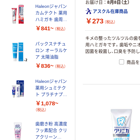
お届け日
8月8日（土）
Haleonジャパン
アスクル在庫商品
カムテクト 薬用
ハミガキ 歯周病
￥273
（税込）
（歯肉炎・歯槽膿
￥841~
（税込）
漏）予防
キメの整ったツルツルの歯
パックスナチュ
用ハミガキです。歯垢やニ
ロン オーラルケ
因菌を殺菌し、口臭を予防し
ア 太陽油脂
商品を
￥836~
（税込）
Haleonジャパン
薬用シュミテク
ト プラチナプロ
テクトEX ハミ
￥1,078~
ガキ 高濃度フッ
（税込）
素配合
歯磨き粉 高濃度
フッ素配合 クリ
アクリーン