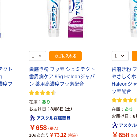
カゴに入れる
テクト
歯磨き粉 フッ素 シュミテクト
歯磨き粉 
g
歯周病ケア 95g Haleonジャパ
やさしくホワ
高濃度フ
ン 薬用高濃度フッ素配合
Haleon
ッ素配合
在庫
あり
お届け日
8月8日（土）
在庫
あり
お届け日
8
アスクル在庫商品
アスクル
￥658
（税込）
￥658
￥73.12
10gあたり
（税込）
（税