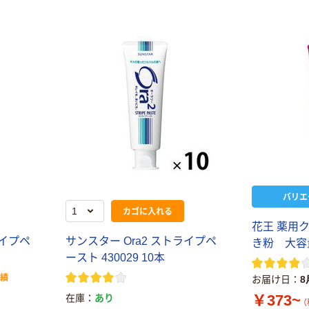
バリエ
カゴに入れる
花王 薬用
Haleonジャパン
ライプペ
サンスター Ora2 ストライプペ
き粉 大容
シュミテクト コ
ースト 430029 10本
ンプリートワン
EX プレミアム
￥1,024~
実績
お届け日
8
歯磨き粉
（税込）
￥373~
在庫
あり
（