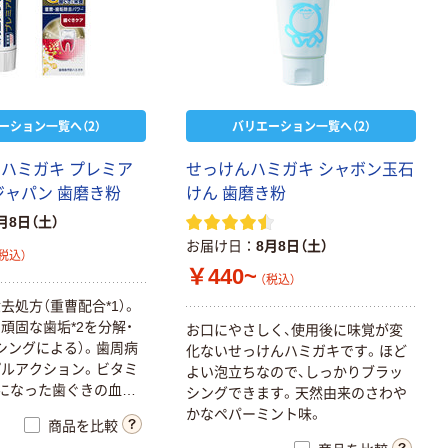
ーション一覧へ（2）
バリエーション一覧へ（2）
 ハミガキ プレミア
せっけんハミガキ シャボン玉石
onジャパン 歯磨き粉
けん 歯磨き粉
月8日（土）
お届け日
8月8日（土）
税込）
￥440~
（税込）
去処方（重曹配合*1）。
頑固な歯垢*2を分解・
お口にやさしく、使用後に味覚が変
シングによる）。歯周病
化ないせっけんハミガキです。ほど
ルアクション。ビタミ
よい泡立ちなので、しっかりブラッ
になった歯ぐきの血行
シングできます。天然由来のさわや
養を届けます。IPMP：
かなペパーミント味。
商品を比較
菌を浸透殺菌。MAG：