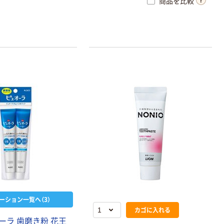
商品を比較
症作用。高濃度フッ素
ppm>。効能・効果：歯肉
槽膿漏の予防、ムシ歯の
行の予防、口臭の防止、
、口中を浄化する*1重
ナトリウム（清掃剤）*2
のすき間の届きにくい所
ーション一覧へ（3）
カゴに入れる
ーラ 歯磨き粉 花王