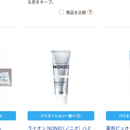
歯ぐきの抗炎
な息をキープ。
配合<1400
商品を比較
炎の予防、歯
発生および進
歯を白くする
曹：炭酸水素
歯と歯ぐき
の歯垢
）
バリエーション一覧へ（3）
バリエ
ル
ライオン NONIO（ノニオ） ハミ
薬用ピュオ