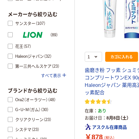
メーカーから絞り込む
サンスター（107）
（89）
花王（57）
Haleonジャパン（32）
カゴに入れる
第一三共ヘルスケア（23）
歯磨き粉 フッ素 シュミ
すべて表示
コンプリートワンEX 90
Haleonジャパン 薬用
ブランドから絞り込む
ッ素配合
Ora2（オーラツー）（48）
G・U・M（ガム）（30）
在庫
あり
お届け日
8月8日（土）
クリアクリーン（23）
アスクル在庫商品
システマ（23）
￥878
（税込）