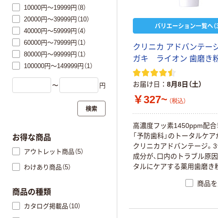
10000円～19999円（8）
20000円～39999円（10）
バリエーション一覧へ（3
40000円～59999円（4）
60000円～79999円（1）
クリニカ アドバンテージ
80000円～99999円（1）
ガキ ライオン 歯磨き
100000円～149999円（1）
お届け日
8月8日（土）
〜
円
￥327~
（税込）
検索
高濃度フッ素1450ppm配合
「予防歯科」のトータルケア
お得な商品
クリニカアドバンテージ。
アウトレット商品（5）
成分が、口内のトラブル原
タルにケアする薬用歯磨き
わけあり商品（5）
商品を
商品の種類
カタログ掲載品（10）