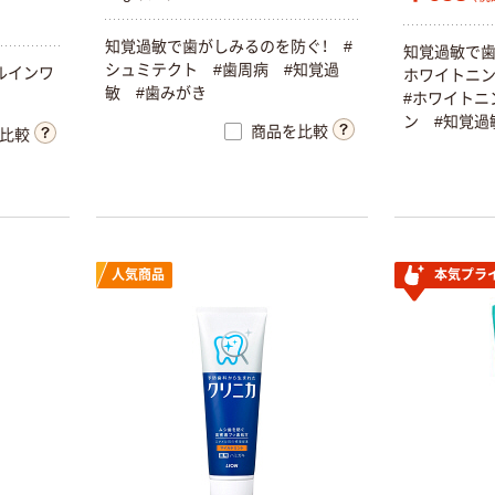
知覚過敏で歯がしみるのを防ぐ！ #
知覚過敏で歯
シュミテクト #歯周病 #知覚過
ルインワ
ホワイトニ
敏 #歯みがき
#ホワイトニ
ン #知覚過
商品を比較
比較
人気商品
本気プラ