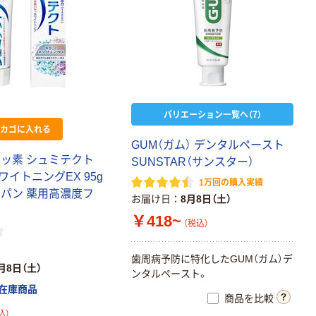
バリエーション一覧へ（7）
カゴに入れる
GUM（ガム） デンタルペースト
フッ素 シュミテクト
SUNSTAR（サンスター）
イトニングEX 95g
1万回の購入実績
ジャパン 薬用高濃度フ
お届け日
8月8日（土）
￥418~
（税込）
歯周病予防に特化したGUM（ガム）デ
月8日（土）
ンタルペースト。
在庫商品
商品を比較
込）