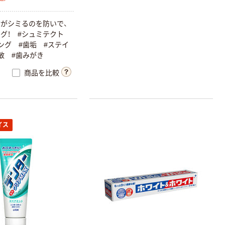
がシミるのを防いで、
ング！ #シュミテクト
ング #歯垢 #ステイ
敏 #歯みがき
商品を比較
イス