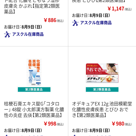
皮膚炎 かぶれ【指定第2類医
￥1,147
（税込）
薬品】
お届け日：
8月9日（日）
￥886
（税込）
アスクル在庫商品
お届け日：
8月9日（日）
アスクル在庫商品
桔梗石膏エキス錠G「コタロ
オデキュアEX 12g 池田模範堂
ー」 48錠 小太郎漢方製薬 化膿
化膿性皮膚疾患 とびひ おで
性の炎症 去痰【第2類医薬品】
き【第2類医薬品】
￥998
￥980
（税込）
（税込）
お届け日：
8月9日（日）
お届け日：
8月9日（日）