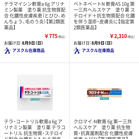
テラマイシン軟膏a 6g アリナ
ベトネベートN 軟膏AS 10g 第
ミン製薬 塗り薬 抗生物質配
一三共ヘルスケア 塗り薬 ス
合 化膿性皮膚疾患（とびひ、め
テロイド＋抗生物質配合 化膿
んちょう、毛のう炎）【第2類医
を伴う湿疹・皮膚炎に【指定第
薬品】
2類医薬品】
￥775
￥2,310
（税込）
（税込）
お届け日：
8月9日（日）
お届け日：
8月9日（日）
アスクル在庫商品
アスクル在庫商品
テラ・コートリル軟膏a 6g ア
クロマイ-N軟膏 6g 第一三共
リナミン製薬 塗り薬 テラコ
ヘルスケア 塗り薬 抗生物
ートリル 抗生物質・ステロイ
質・抗真菌剤配合 化膿性皮膚
ド配合 化膿をともなう湿疹
疾患 とびひ【第2類医薬品】