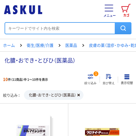
カゴ
メニュー
ホーム
衛生/医療/介護
医薬品
皮膚の薬（湿疹・かゆみ・乾燥
化膿・おでき・とびひ（医薬品）
1
10
件（11商品）中 1～10件を表示
表示切替
絞り込み
並び替え
化膿・おでき・とびひ（医薬品）
絞り込み