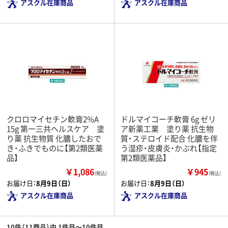
アスクル在庫商品
アスクル在庫商品
クロロマイセチン軟膏2%A
ドルマイコーチ軟膏 6g ゼリ
15g 第一三共ヘルスケア 塗
ア新薬工業 塗り薬 抗生物
り薬 抗生物質 化膿したおで
質・ステロイド配合 化膿を伴
き・ふきでものに【第2類医薬
う湿疹・皮膚炎・かぶれ【指定
品】
第2類医薬品】
￥1,086
￥945
（税込）
（税込）
お届け日：
8月9日（日）
お届け日：
8月9日（日）
アスクル在庫商品
アスクル在庫商品
10件（11商品）中 1件目～10件目