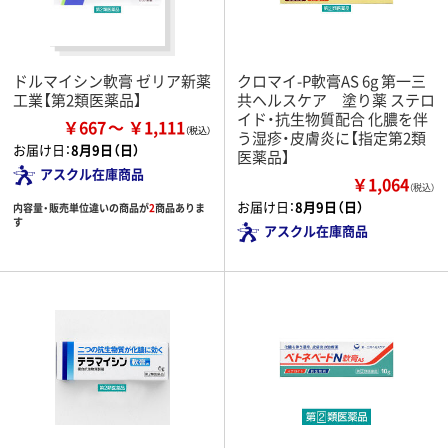
ドルマイシン軟膏 ゼリア新薬
クロマイ-P軟膏AS 6g 第一三
工業【第2類医薬品】
共ヘルスケア 塗り薬 ステロ
イド・抗生物質配合 化膿を伴
￥667
￥1,111
う湿疹・皮膚炎に【指定第2類
お届け日：
8月9日（日）
医薬品】
アスクル在庫商品
￥1,064
（税込）
お届け日：
8月9日（日）
内容量・販売単位違いの商品が
2
商品ありま
す
アスクル在庫商品