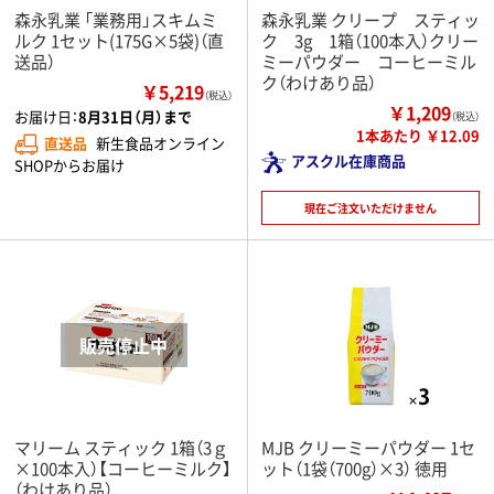
森永乳業 「業務用」スキムミ
森永乳業 クリープ スティッ
ルク 1セット(175G×5袋)（直
ク 3g 1箱（100本入）クリー
送品）
ミーパウダー コーヒーミル
ク（わけあり品）
￥5,219
（税込）
￥1,209
お届け日：
8月31日（月）まで
（税込）
1本あたり ￥12.09
直送品
新生食品オンライン
アスクル在庫商品
SHOPからお届け
現在ご注文いただけません
マリーム スティック 1箱（3ｇ
MJB クリーミーパウダー 1セ
×100本入）【コーヒーミルク】
ット（1袋（700g）×3） 徳用
（わけあり品）