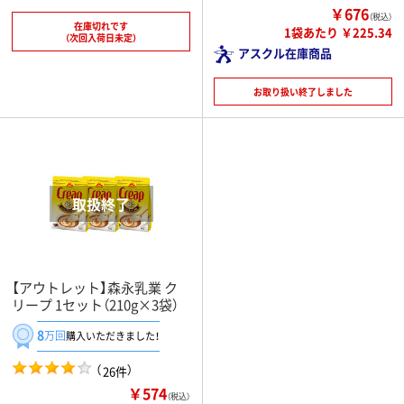
￥676
（税込）
在庫切れです
1袋あたり ￥225.34
（次回入荷日未定）
アスクル在庫商品
お取り扱い終了しました
【アウトレット】森永乳業 ク
リープ 1セット（210g×3袋）
8
万回
購入いただきました！
（
）
26件
￥574
（税込）