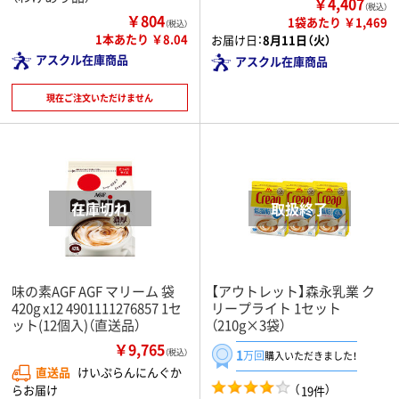
￥4,407
（税込）
￥804
1袋あたり ￥1,469
（税込）
1本あたり ￥8.04
お届け日：
8月11日（火）
アスクル在庫商品
アスクル在庫商品
現在ご注文いただけません
味の素AGF AGF マリーム 袋
【アウトレット】森永乳業 ク
420g x12 4901111276857 1セ
リープライト 1セット
ット(12個入)（直送品）
（210g×3袋）
￥9,765
1
（税込）
万回
購入いただきました！
直送品
けいぷらんにんぐか
（
）
らお届け
19件