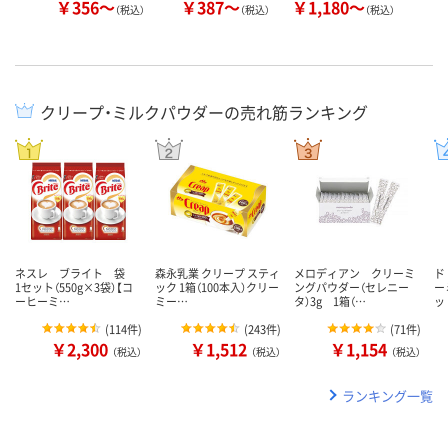
￥356～
￥387～
￥1,180～
￥
（税込）
（税込）
（税込）
クリープ・ミルクパウダーの売れ筋ランキング
ネスレ ブライト 袋
森永乳業 クリープ スティ
メロディアン クリーミ
ド
1セット（550g×3袋）【コ
ック 1箱（100本入）クリー
ングパウダー（セレニー
ー
ーヒーミ…
ミー…
タ）3g 1箱（…
ッ
(
114件
)
(
243件
)
(
71件
)
￥2,300
￥1,512
￥1,154
（税込）
（税込）
（税込）
ランキング一覧