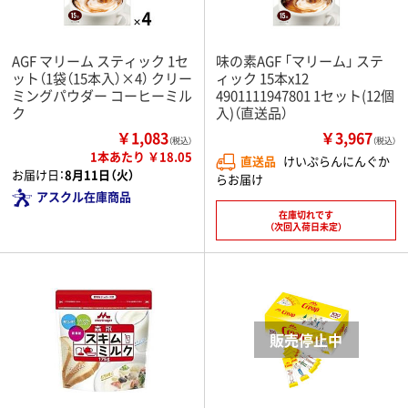
AGF マリーム スティック 1セ
味の素AGF 「マリーム」 ステ
ット（1袋（15本入）×4） クリー
ィック 15本x12
ミングパウダー コーヒーミル
4901111947801 1セット(12個
ク
入)（直送品）
￥1,083
￥3,967
（税込）
（税込）
1本あたり ￥18.05
直送品
けいぷらんにんぐか
お届け日：
8月11日（火）
らお届け
アスクル在庫商品
在庫切れです
（次回入荷日未定）