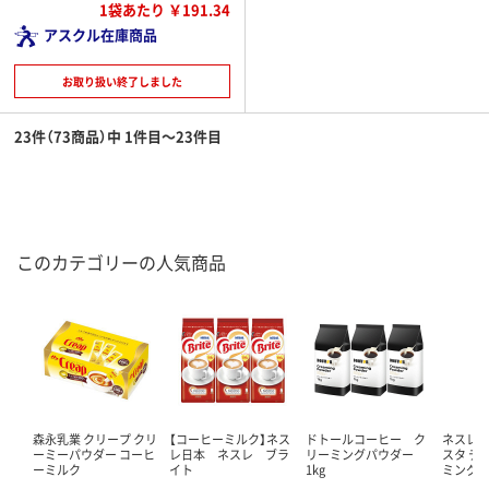
1袋あたり ￥191.34
アスクル在庫商品
お取り扱い終了しました
23件（73商品）中 1件目～23件目
このカテゴリーの人気商品
森永乳業 クリープ クリ
【コーヒーミルク】ネス
ドトールコーヒー ク
ネスレ 
ーミーパウダー コーヒ
レ日本 ネスレ ブラ
リーミングパウダー
スタ デ
ーミルク
イト
1kg
ミング