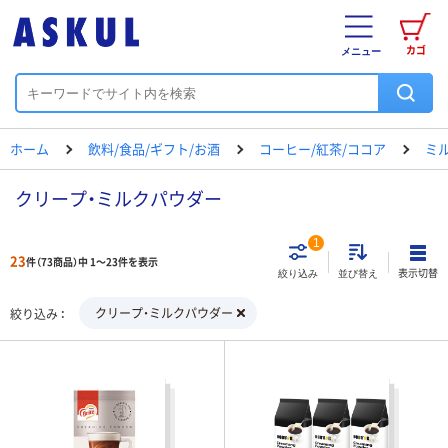
カゴ
メニュー
ホーム
飲料/食品/ギフト/お酒
コーヒー/紅茶/ココア
ミ
クリープ・ミルクパウダー
1
23
件（73商品）中 1～23件を表示
表示切替
絞り込み
並び替え
クリープ・ミルクパウダー
絞り込み