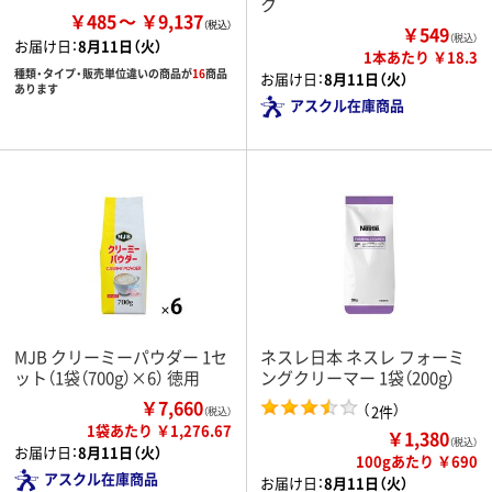
ク
￥485
￥9,137
￥549
（税込）
お届け日：
8月11日（火）
1本あたり ￥18.3
種類・タイプ・販売単位違いの商品が
16
商品
お届け日：
8月11日（火）
あります
アスクル在庫商品
MJB クリーミーパウダー 1セ
ネスレ日本 ネスレ フォーミ
ット（1袋（700g）×6） 徳用
ングクリーマー 1袋（200g）
￥7,660
（
）
2件
（税込）
1袋あたり ￥1,276.67
￥1,380
（税込）
お届け日：
8月11日（火）
100gあたり ￥690
アスクル在庫商品
お届け日：
8月11日（火）