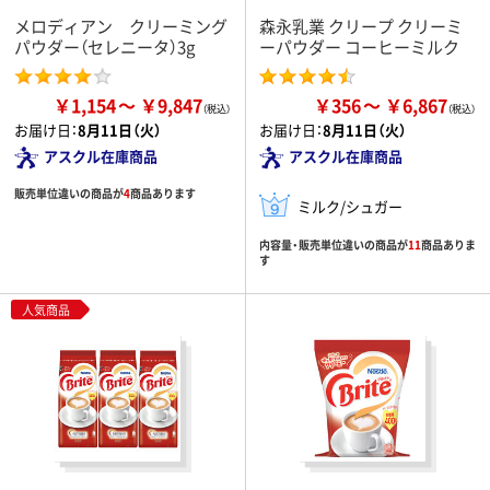
メロディアン クリーミング
森永乳業 クリープ クリーミ
パウダー（セレニータ）3g
ーパウダー コーヒーミルク
￥1,154
￥9,847
￥356
￥6,867
お届け日：
8月11日（火）
お届け日：
8月11日（火）
アスクル在庫商品
アスクル在庫商品
販売単位違いの商品が
4
商品あります
ミルク/シュガー
内容量・販売単位違いの商品が
11
商品ありま
す
人気商品