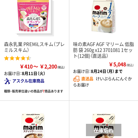
森永乳業 PREMiLスキム（プレ
味の素AGF AGF マリーム 低脂
ミルスキム）
肪 袋 260g x12 3701081 1セッ
ト(12個)（直送品）
￥5,048
￥410
￥2,200
（税込）
お届け日：
8月24日（月）まで
お届け日：
8月11日（火）
直送品
けいぷらんにんぐか
アスクル在庫商品
らお届け
種類・販売単位違いの商品が
7
商品あります