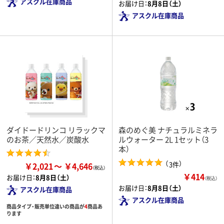
アスクル在庫商品
お届け日：
8月8日（土）
アスクル在庫商品
ダイドードリンコ リラックマ
森のめぐ美 ナチュラルミネラ
のお茶／天然水／炭酸水
ルウォーター 2L 1セット（3
本）
（
）
3件
￥2,021
￥4,646
￥414
お届け日：
8月8日（土）
（税込）
お届け日：
8月8日（土）
アスクル在庫商品
アスクル在庫商品
商品タイプ・販売単位違いの商品が
4
商品あ
ります