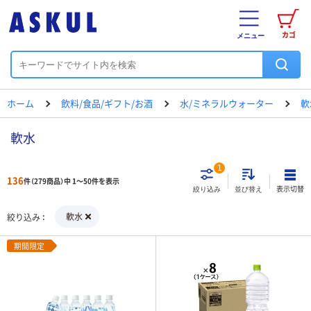
カゴ
メニュー
ホーム
飲料/食品/ギフト/お酒
水/ミネラルウォーター
軟
軟水
1
136
件（279商品）中 1～50件を表示
表示切替
絞り込み
並び替え
軟水
絞り込み
期間限定