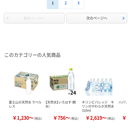
1
2
3
前のページへ
次のページへ
このカテゴリーの人気商品
富士山の天然水 ラベル
【天然水】いろはす（軟
キリンビバレッジ キ
ハバリー
レス
水）
リンのやわらか天然水
310ml
￥1,230～
￥756～
￥2,619～
￥1
（税込）
（税込）
（税込）