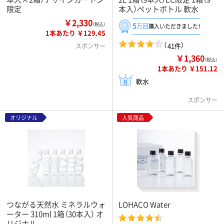
限定
本入）ペットボトル 軟水
￥2,330
5
（税込）
万回
購入いただきました！
1本あたり ￥129.45
（
）
41件
スポンサー
￥1,360
（税込）
1本あたり ￥151.12
軟水
スポンサー
オリジナル
人気商品
つながる天然水 ミネラルウォ
LOHACO Water
ーター 310ml 1箱（30本入） オ
リジナル