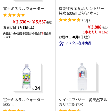
富士ミネラルウォーター
機能性表示食品 サントリー
特水 600ml 1箱（24本入）
（
）
3件
￥2,630
￥5,567
￥3,888
お届け日：
8月8日（土）
（税込）
1本あたり ￥162
内容量(ml)・販売単位違いの商品が
5
商品あ
お届け日：
8月8日（土）
ります
アスクル在庫商品
富士ミネラルウォーター
ケイ・エフ・ジー 純天然アル
500ml
カリ7年保存水