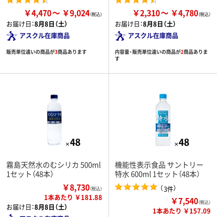
￥4,470
￥9,024
￥2,310
￥4,780
お届け日：
8月8日（土）
お届け日：
8月8日（土）
アスクル在庫商品
アスクル在庫商品
販売単位違いの商品が
3
商品あります
内容量・販売単位違いの商品が
2
商品ありま
す
霧島天然水のむシリカ 500ml
機能性表示食品 サントリー
1セット（48本）
特水 600ml 1セット（48本）
￥8,730
（
）
3件
（税込）
1本あたり ￥181.88
￥7,540
（税込）
お届け日：
8月8日（土）
1本あたり ￥157.09