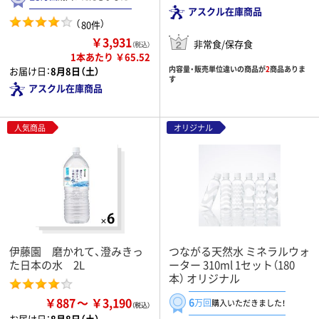
アスクル在庫商品
（
）
80件
￥3,931
非常食/保存食
（税込）
1本あたり ￥65.52
内容量・販売単位違いの商品が
2
商品ありま
お届け日：
8月8日（土）
す
アスクル在庫商品
人気商品
オリジナル
伊藤園 磨かれて、澄みきっ
つながる天然水 ミネラルウォ
た日本の水 2L
ーター 310ml 1セット（180
本） オリジナル
￥887
￥3,190
6
万回
購入いただきました！
お届け日：
8月8日（土）