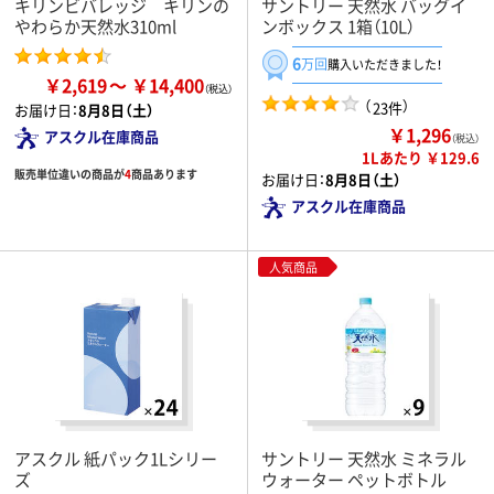
キリンビバレッジ キリンの
サントリー 天然水 バッグイ
やわらか天然水310ml
ンボックス 1箱（10L）
6
万回
購入いただきました！
￥2,619
￥14,400
（
）
23件
お届け日：
8月8日（土）
￥1,296
アスクル在庫商品
（税込）
1Lあたり ￥129.6
販売単位違いの商品が
4
商品あります
お届け日：
8月8日（土）
アスクル在庫商品
人気商品
アスクル 紙パック1Lシリー
サントリー 天然水 ミネラル
ズ
ウォーター ペットボトル