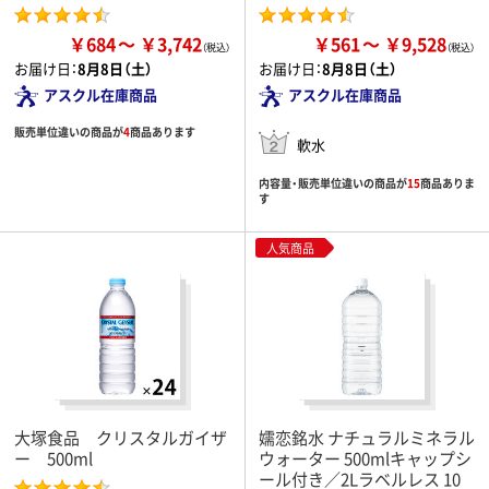
￥684
￥3,742
￥561
￥9,528
お届け日：
8月8日（土）
お届け日：
8月8日（土）
アスクル在庫商品
アスクル在庫商品
販売単位違いの商品が
4
商品あります
軟水
内容量・販売単位違いの商品が
15
商品ありま
す
人気商品
大塚食品 クリスタルガイザ
嬬恋銘水 ナチュラルミネラル
ー 500ml
ウォーター 500mlキャップシ
ール付き／2Lラベルレス 10