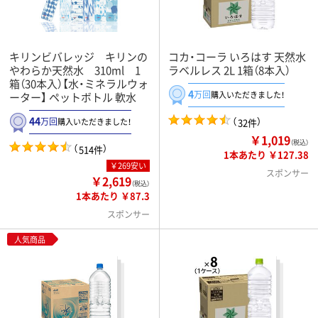
キリンビバレッジ キリンの
コカ・コーラ いろはす 天然水
やわらか天然水 310ml 1
ラベルレス 2L 1箱（8本入）
箱（30本入）【水・ミネラルウォ
4
万回
購入いただきました！
ーター】 ペットボトル 軟水
44
（
）
万回
32件
購入いただきました！
￥1,019
（税込）
（
）
514件
1本あたり ￥127.38
￥269安い
スポンサー
￥2,619
（税込）
1本あたり ￥87.3
スポンサー
人気商品