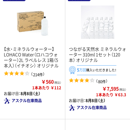
【水・ミネラルウォーター】
つながる天然水 ミネラルウォ
LOHACO Water（ロハコウォ
ーター 310ml 1セット（120
ーター）2L ラベルレス 1箱（5
本） オリジナル
本入）（イチオシ） オリジナル
5
万回
購入いただきました！
（
）
214件
￥560
（
）
80件
（税込）
1本あたり ￥112
￥7,595
（税込）
お届け日：
8月8日（土）
1本あたり ￥63.3
アスクル在庫商品
お届け日：
8月8日（土）
アスクル在庫商品