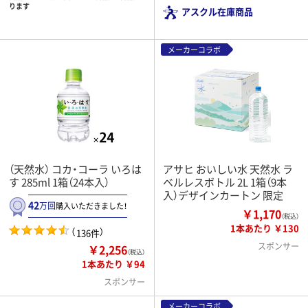
ります
アスクル在庫商品
メーカーコラボ
（天然水） コカ・コーラ いろは
アサヒ おいしい水 天然水 ラ
す 285ml 1箱（24本入）
ベルレスボトル 2L 1箱（9本
入）デザインカートン 限定
42
万回
購入いただきました！
￥1,170
（税込）
1本あたり ￥130
（
）
136件
スポンサー
￥2,256
（税込）
1本あたり ￥94
スポンサー
メーカーコラボ