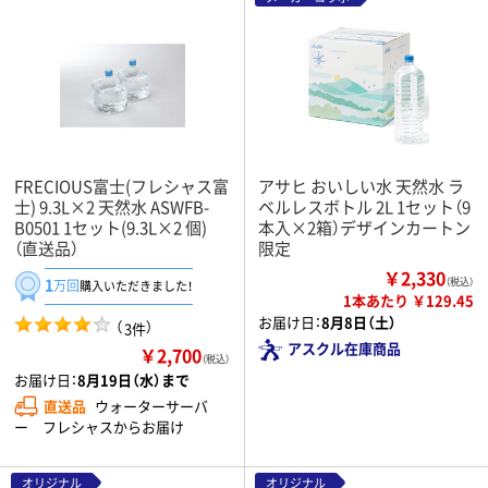
FRECIOUS富士(フレシャス富
アサヒ おいしい水 天然水 ラ
士) 9.3L×2 天然水 ASWFB-
ベルレスボトル 2L 1セット（9
B0501 1セット(9.3L×2 個)
本入×2箱）デザインカートン
（直送品）
限定
￥2,330
1
（税込）
万回
購入いただきました！
1本あたり ￥129.45
お届け日：
8月8日（土）
（
）
3件
アスクル在庫商品
￥2,700
（税込）
お届け日：
8月19日（水）まで
直送品
ウォーターサーバ
ー フレシャスからお届け
オリジナル
オリジナル