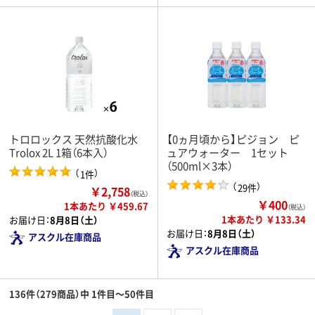
トロロックス 天然抗酸化水
【0ヵ月頃から】ピジョン ピ
Trolox 2L 1箱（6本入）
ュアウォーター 1セット
（500ml×3本）
（
）
1件
（
）
29件
￥2,758
（税込）
￥400
1本あたり ￥459.67
（税込）
1本あたり ￥133.34
お届け日：
8月8日（土）
お届け日：
8月8日（土）
アスクル在庫商品
アスクル在庫商品
136件（279商品）中 1件目～50件目