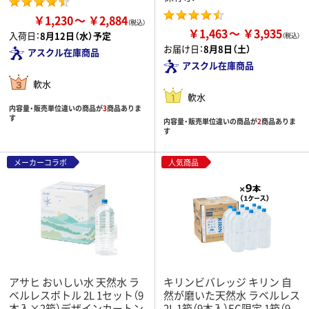
￥1,230
￥2,884
￥1,463
￥3,935
入荷日：
8月12日（水）予定
お届け日：
8月8日（土）
アスクル在庫商品
アスクル在庫商品
軟水
軟水
内容量・販売単位違いの商品が
3
商品ありま
す
内容量・販売単位違いの商品が
2
商品ありま
す
メーカーコラボ
人気商品
アサヒ おいしい水 天然水 ラ
キリンビバレッジ キリン 自
ベルレスボトル 2L 1セット（9
然が磨いた天然水 ラベルレス
本入×2箱）デザインカートン
2L 1箱（9本入）EC限定 1箱（9