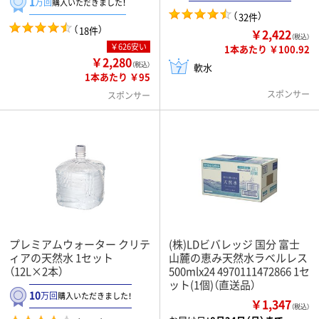
1
万回
購入いただきました！
（
）
32件
（
）
18件
￥2,422
（税込）
￥626安い
1本あたり ￥100.92
￥2,280
（税込）
軟水
1本あたり ￥95
スポンサー
スポンサー
プレミアムウォーター クリテ
(株)LDビバレッジ 国分 富士
ィアの天然水 1セット
山麓の恵み天然水ラベルレス
（12L×2本）
500mlx24 4970111472866 1セ
ット(1個)（直送品）
10
万回
購入いただきました！
￥1,347
（税込）