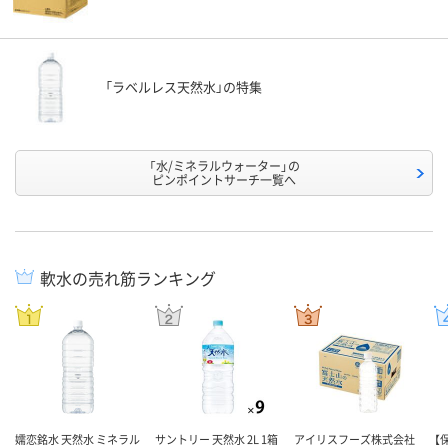
「ラベルレス天然水」の特集
「水/ミネラルウォーター」の
ピンポイントサーチ一覧へ
軟水の売れ筋ランキング
嬬恋銘水 天然水 ミネラル
サントリー 天然水 2L 1箱
アイリスフーズ株式会社
【