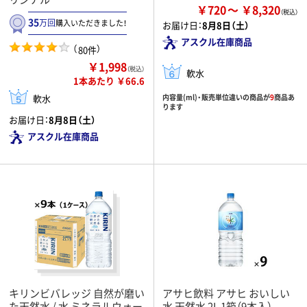
￥720
￥8,320
35
万回
購入いただきました！
お届け日：
8月8日（土）
アスクル在庫商品
（
）
80件
￥1,998
（税込）
軟水
1本あたり ￥66.6
軟水
内容量(ml)・販売単位違いの商品が
9
商品あ
ります
お届け日：
8月8日（土）
アスクル在庫商品
キリンビバレッジ 自然が磨い
アサヒ飲料 アサヒ おいしい
た天然水 / 水 ミネラルウォー
水 天然水 2L 1箱（9本入）