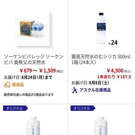
ソーケンビバレッジ ソーケン
霧島天然水のむシリカ 500ml
ビバ 奥秩父の天然水
1箱（24本入）
￥679
￥1,509
￥4,500
（税込）
1本あたり ￥187.5
お届け日：
8月24日（月）まで
お届け日：
8月8日（土）
直送品
アスクル在庫商品
販売単位違いの商品が
2
商品あります
オリジナル
オリジナル