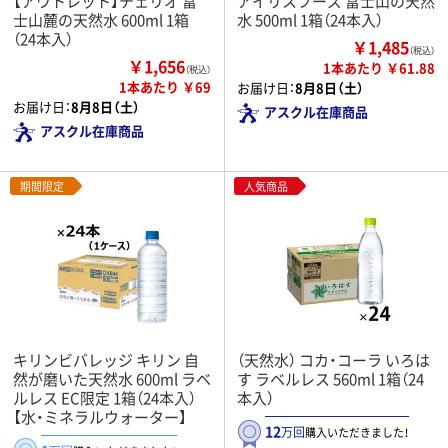
【アウトレット】チェリオ 富
アイリスフーズ 富士山の天然
士山麓の天然水 600ml 1箱
水 500ml 1箱（24本入）
（24本入）
￥1,485
（税込）
￥1,656
1本あたり ￥61.88
（税込）
1本あたり ￥69
お届け日：
8月8日（土）
お届け日：
8月8日（土）
アスクル在庫商品
アスクル在庫商品
期間限定
人気商品
キリンビバレッジ キリン 自
（天然水） コカ・コーラ いろは
然が磨いた天然水 600ml ラベ
す ラベルレス 560ml 1箱（24
ルレス EC限定 1箱（24本入）
本入）
【水・ミネラルウォーター】
12
万回
購入いただきました！