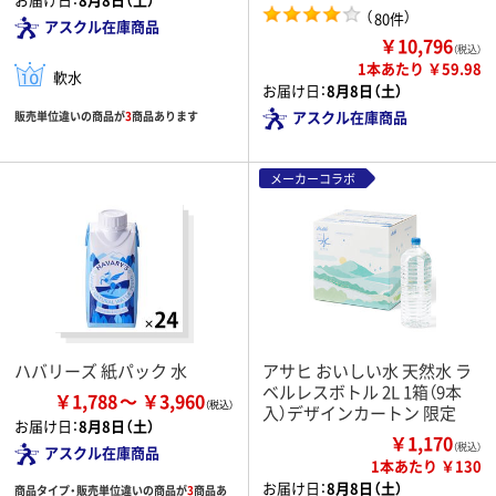
（
）
80件
アスクル在庫商品
￥10,796
（税込）
1本あたり ￥59.98
軟水
お届け日：
8月8日（土）
アスクル在庫商品
販売単位違いの商品が
3
商品あります
メーカーコラボ
ハバリーズ 紙パック 水
アサヒ おいしい水 天然水 ラ
ベルレスボトル 2L 1箱（9本
￥1,788
￥3,960
入）デザインカートン 限定
お届け日：
8月8日（土）
￥1,170
（税込）
アスクル在庫商品
1本あたり ￥130
お届け日：
8月8日（土）
商品タイプ・販売単位違いの商品が
3
商品あ