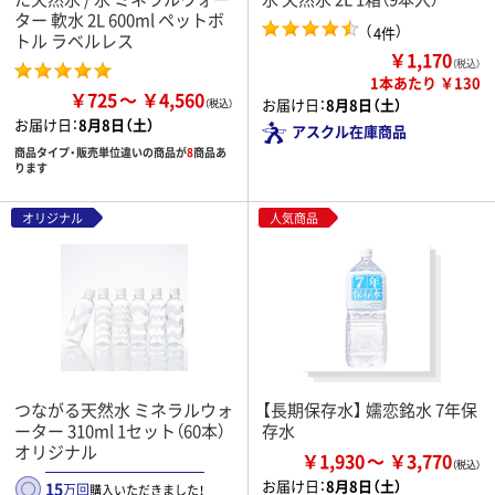
ター 軟水 2L 600ml ペットボ
（
）
4件
トル ラベルレス
￥1,170
（税込）
1本あたり ￥130
￥725
￥4,560
お届け日：
8月8日（土）
お届け日：
8月8日（土）
アスクル在庫商品
商品タイプ・販売単位違いの商品が
8
商品あ
ります
オリジナル
人気商品
つながる天然水 ミネラルウォ
【長期保存水】 嬬恋銘水 7年保
ーター 310ml 1セット（60本）
存水
オリジナル
￥1,930
￥3,770
お届け日：
8月8日（土）
15
万回
購入いただきました！