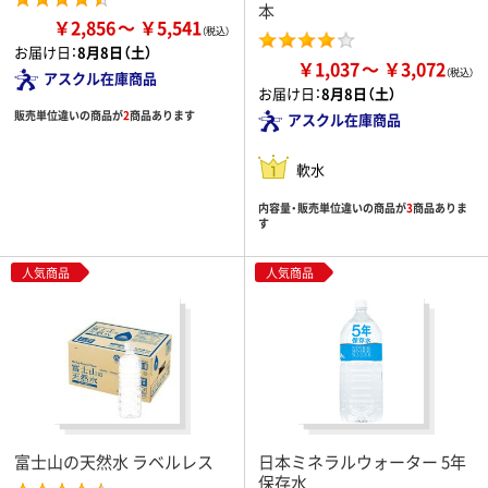
本
￥2,856
￥5,541
お届け日：
8月8日（土）
￥1,037
￥3,072
アスクル在庫商品
お届け日：
8月8日（土）
販売単位違いの商品が
2
商品あります
アスクル在庫商品
軟水
内容量・販売単位違いの商品が
3
商品ありま
す
人気商品
人気商品
富士山の天然水 ラベルレス
日本ミネラルウォーター 5年
保存水