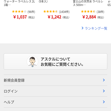
ウォーター ラベルレス 2L
（9本入）
富士山の天然水 ラベルレ
ォ
1箱…
ス 500m…
65
(
96件
)
(
1434件
)
(
38件
)
￥1,037
￥1,242
￥2,884
（税込）
（税込）
（税込）
ランキング一覧
アスクルについて
お気軽にご質問ください。
新規会員登録
ログイン
ヘルプ