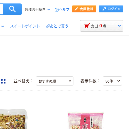
ヘルプ
各種お手続き
0
スイートポイント
あとで買う
カゴ
点
並べ替え：
表示件数：