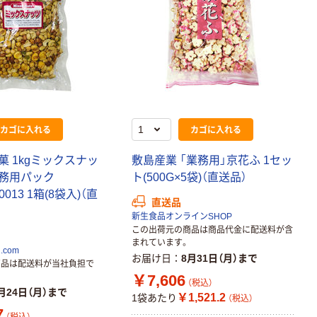
カゴに入れる
カゴに入れる
 1kgミックスナッ
敷島産業 「業務用」京花ふ 1セッ
務用パック
ト(500G×5袋)（直送品）
30013 1箱(8袋入)（直
直送品
新生食品オンラインSHOP
この出荷元の商品は商品代金に配送料が含
まれています。
com
お届け日
8月31日（月）まで
商品は配送料が当社負担で
￥7,606
（税込）
月24日（月）まで
￥1,521.2
1袋あたり
（税込）
7
（税込）