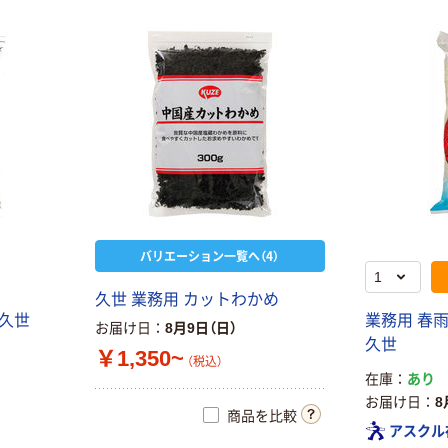
リンガーフーズ
ケンコーマヨネ
業務用食材 リン
ーズ クリーミー
ガーハットの長
ドレッシング 業
崎
務用（1L）
￥6,411~
￥890~
（税込）
（税込）
フンドーキン 白
だし 1.5L 1本 大
人気商品
容量 業務用 料
「業務用」 タカキ
亭の味 プロ仕様
ベーカリー Ｔ
￥978
（税込）
フンドーキン醤
Ｆ バインミー
バリエーション一覧へ（4）
油
26892 １ケー
カゴへ
￥3,490
（税込）
ス (72gX3
久世 業務用 カットわかめ
本)×8PC 冷凍
 久世
業務用 春雨（
カゴへ
お届け日
8月9日（日）
（直送品）
プライスダウン
久世
￥1,350~
カゴメ ホールト
（税込）
太堀 業務用 煮
在庫
あり
マト イタリア産
お届け日
8
トマトピューレ
￥18,399~
商品を比較
業務用 缶詰
（税込）
￥689~
アスクル
（税込）