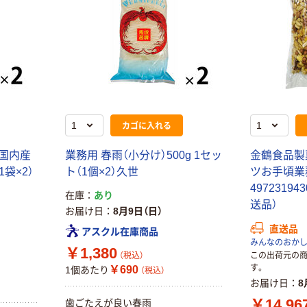
カゴに入れる
 国内産
業務用 春雨（小分け）500g 1セッ
金鶴食品製菓
1袋×2）
ト（1個×2）久世
ツお手頃業
49723194
在庫
あり
送品）
お届け日
8月9日（日）
直送品
アスクル在庫商品
みんなのおかし.
￥1,380
（税込）
この出荷元の
す。
￥690
1個あたり
（税込）
お届け日
8
￥14,96
歯ごたえが良い春雨