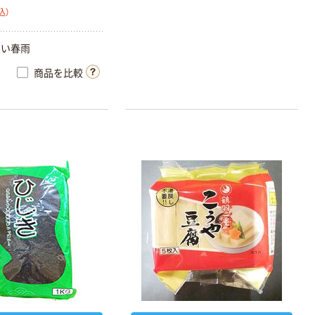
ミツカン 業務用
込）
フルーティス ま
ろやかりんご酢
良い春雨
ドリンク
￥6,320
（税込）
1000ml 1セット
商品を比較
（8本）６倍濃
カゴへ
縮 大容量 飲
むお酢 リンゴ
酢 ビネガー
リンガーハット
[冷凍]リンガー
ハットの長崎皿
うどん
￥2,524~
（税込）