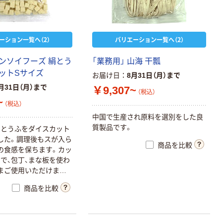
ーション一覧へ（2）
バリエーション一覧へ（2）
ンソイフーズ 絹とう
「業務用」 山海 干瓢
ットSサイズ
お届け日
8月31日（月）まで
月31日（月）まで
￥9,307~
（税込）
~
（税込）
中国で生産され原料を選別をした良
質製品です。
のとうふをダイスカット
した。調理後もスが入ら
商品を比較
の食感を保ちます。カッ
で、包丁、まな板を使わ
まご使用いただけます。
ても固くなりにくいで
商品を比較
15×15×15mm