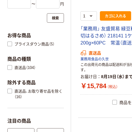
〜
円
カゴに入れる
検索
「業務用」 友盛貿易 緑豆
お得な商品
切はるさめ） 218141 
200g×60PC 常温（直送
プライスダウン商品（5）
直送品
商品の種類
業務用食品の久世
この出荷元の商品は配送料が当
直送品（104）
す。
お届け日
8月19日（水）ま
除外する商品
￥15,784
（税込）
直送品、お取り寄せ品を除く
（16）
商品を
注目の商品