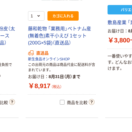
バリエ
カゴに入れる
敷島産業 
粉皮（太
藤和乾物 「業務用」ベトナム産
お届け日
8
1ケース
(無着色)素干小えび 1セット
￥3,800
品）
(200G×5袋)（直送品）
直送品
一番使いや
新生食品オンラインSHOP
す。どんなお
社負担で
この出荷元の商品は商品代金に配送料が含
けます。
まれています。
で
お届け日
8月31日（月）まで
￥8,917
（税込）
比較
商品を比較