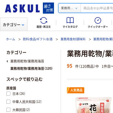
...
業務用
カテゴリー
履歴・再注文
マイカタログ
クイックオーダー
ホーム
飲料/食品/ギフト/お酒
業務用食材/調味料
業務用乾物/
業務用乾物/
カテゴリー
業務用乾物/業務用海苔
95
件（120商品）中
1件目
業務用乾物/業務用海苔（120）
スペックで絞り込む
原産国
人気商品
日本（26）
中華人民共和国（12）
大韓民国（2）