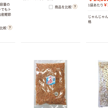
大容量の
￥1
1袋あたり
商品を比較
りでもト
内産鰹節
じゃんじゃ
格
比較