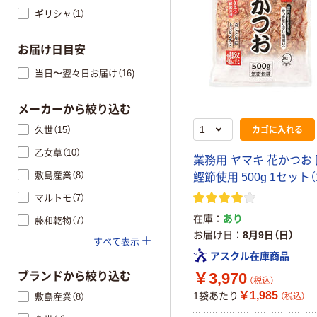
ギリシャ（1）
お届け日目安
当日〜翌々日お届け（16)
メーカーから絞り込む
カゴに入れる
久世（15）
乙女草（10）
業務用 ヤマキ 花かつお
敷島産業（8）
鰹節使用 500g 1セット（
マルトモ（7）
在庫
あり
藤和乾物（7）
お届け日
8月9日（日）
すべて表示
アスクル在庫商品
￥3,970
ブランドから絞り込む
（税込）
￥1,985
1袋あたり
敷島産業（8）
（税込）