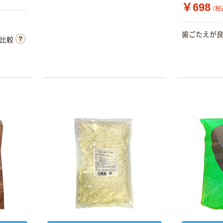
￥698
（税
キユーピー 業
務用ドレッシン
グ 1L （乳化タイ
歯ごたえが
比較
プ）
￥745~
（税込）
シャトーB 業務
用粉類/業務用製
菓材料
￥773~
（税込）