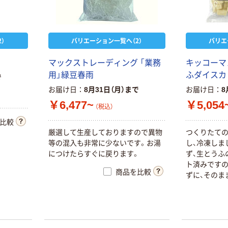
）
バリエーション一覧へ（2）
バリエ
マックストレーディング 「業務
キッコーマ
用」緑豆春雨
ふダイスカ
で
お届け日
8月31日（月）まで
お届け日
8
￥6,477~
￥5,054
（税込）
比較
厳選して生産しておりますので異物
つくりたて
等の混入も非常に少ないです。お湯
し、冷凍しま
につけたらすぐに戻ります。
ず、生とうふ
ト済みですの
商品を比較
ずに、そのま
また、煮詰め
す。サイズ：約