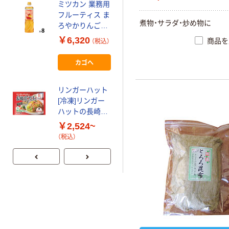
缶（850g）×3）
ミツカン 業務用
￥2,970
（税込）
業務用 缶詰
フルーティス ま
煮物・サラダ・炒め物に
ろやかりんご酢
カゴへ
ドリンク
￥6,320
商品を
（税込）
1000ml 1セット
ヤマサしょうゆ
（8本）６倍濃
カゴへ
1800ml（1.8L） 3
縮 大容量 飲
個 ヤマサ醤油
むお酢 リンゴ
業務用 大容量
酢 ビネガー
リンガーハット
￥2,220
（税込）
プロ仕様 特大
[冷凍]リンガー
ハットの長崎皿
カゴへ
うどん
￥2,524~
（税込）
オタフク お好み
ソース 2.1kg 3
個 オタフクソー
ス お好み焼き
￥2,994
（税込）
業務用 大容量
プロ仕様 特大
カゴへ