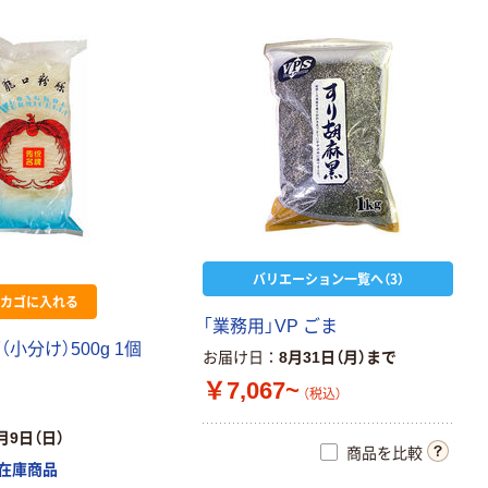
ひかり味噌 信州
みそ 調味料
￥4,936~
（税込）
人気商品
キッセイ商事業
務用 ケイタリン
グ
バリエーション一覧へ（3）
￥9,930~
カゴに入れる
（税込）
「業務用」VP ごま
小分け）500g 1個
お届け日
8月31日（月）まで
人気商品
￥7,067~
丸美屋フーズ
（税込）
250g
月9日（日）
￥835~
（税込）
商品を比較
在庫商品