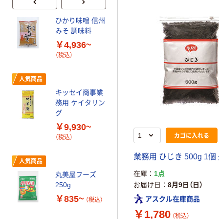
ひかり味噌 信州
人気商品
みそ 調味料
谷尾食糧工業
￥4,936~
「業務用」パイン
（税込）
缶スライス 1セ
ット(3号缶(10
￥10,377
枚)×24缶)（直送
人気商品
（税込）
品）
キッセイ商事業
カゴへ
務用 ケイタリン
グ
ユウキ食品 四川
￥9,930~
カゴに入れる
豆板醤
（税込）
￥339~
（税込）
業務用 ひじき 500g 1個
人気商品
在庫
1点
丸美屋フーズ
プライスダウン
お届け日
8月9日（日）
250g
カゴメ トマトペ
￥835~
アスクル在庫商品
ースト イタリ
（税込）
ア産 1セット（1
￥1,780
（税込）