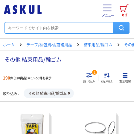
カゴ
メニュー
ホーム
テープ/梱包資材/店舗用品
結束用品/輪ゴム
その
その他 結束用品/輪ゴム
1
190
件（320商品）中 1～50件を表示
表示切替
絞り込み
並び替え
その他 結束用品/輪ゴム
絞り込み