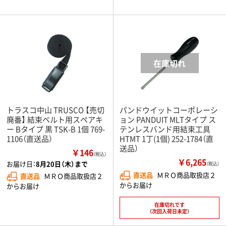
トラスコ中山 TRUSCO 【売切
パンドウイットコーポレーシ
廃番】 結束ベルト用スペアキ
ョン PANDUIT MLTタイプ ス
ー Bタイプ 黒 TSK-B 1個 769-
テンレスバンド用結束工具
1106（直送品）
HTMT 1丁(1個) 252-1784（直
送品）
￥146
（税込）
￥6,265
お届け日：
8月20日（木）まで
（税込）
直送品
ＭＲＯ商品取扱店２
直送品
ＭＲＯ商品取扱店２
からお届け
からお届け
在庫切れです
（次回入荷日未定）