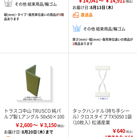
￥14,041
￥14,911
その他 結束用品/輪ゴム
お届け日：
8月13日（木）
直送品
縦(mm)・タイプ・販売単位違いの商品が
3
商
品あります
その他 結束用品/輪ゴム
厚さ(mm)・幅(mm)・販売単位違いの商品が
2
商品あります
トラスコ中山 TRUSCO 純パ
タックハンドル（持ち手シー
ルプ製 Lアングル 50x50×100
ル） クロスタイプ TX5050 1袋
（10枚入） 松浦産業
￥2,600
￥3,150
￥640
お届け日：
8月20日（木）まで
（税込）
1枚あたり ￥64