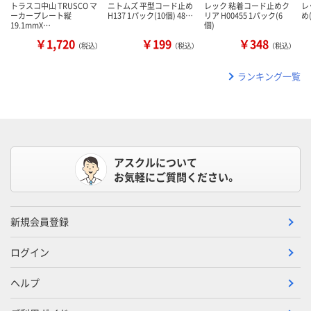
トラスコ中山 TRUSCO マ
ニトムズ 平型コード止め
レック 粘着コード止めク
レ
ーカープレート縦
H137 1パック(10個) 48…
リア H00455 1パック(6
め(
19.1mmX…
個)
￥1,720
￥199
￥348
（税込）
（税込）
（税込）
ランキング一覧
アスクルについて
お気軽にご質問ください。
新規会員登録
ログイン
ヘルプ