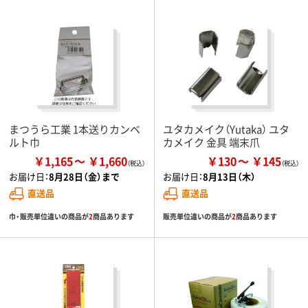
まつうら工業 1本送りカンベ
ユタカメイク（Yutaka） ユタ
ルト巾
カメイク 金具 端末爪
￥1,165
￥1,660
￥130
￥145
お届け日：
8月28日（金）まで
お届け日：
8月13日（木）
直送品
直送品
巾・販売単位違いの商品が
2
商品あります
販売単位違いの商品が
2
商品あります