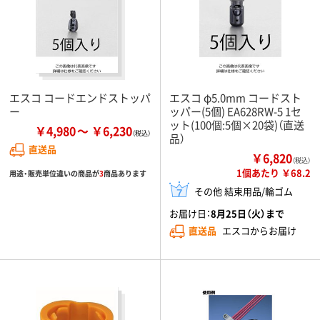
エスコ コードエンドストッパ
エスコ φ5.0mm コードスト
ー
ッパー(5個) EA628RW-5 1セ
ット(100個:5個×20袋)（直送
￥4,980
￥6,230
品）
直送品
￥6,820
（税込）
1個あたり ￥68.2
用途・販売単位違いの商品が
3
商品あります
その他 結束用品/輪ゴム
お届け日：
8月25日（火）まで
直送品
エスコからお届け