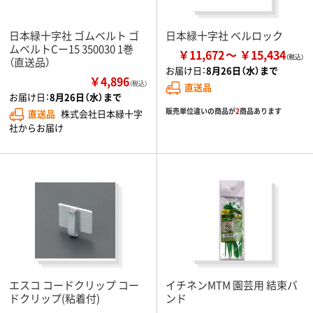
日本緑十字社 ゴムベルト ゴ
日本緑十字社 ベルロック
ムベルトCー15 350030 1巻
￥11,672
￥15,434
（直送品）
お届け日：
8月26日（水）まで
￥4,896
（税込）
直送品
お届け日：
8月26日（水）まで
販売単位違いの商品が
2
商品あります
直送品
株式会社日本緑十字
社からお届け
エスコ コードクリップ コー
イチネンMTM 園芸用 結束バ
ドクリップ(粘着付)
ンド