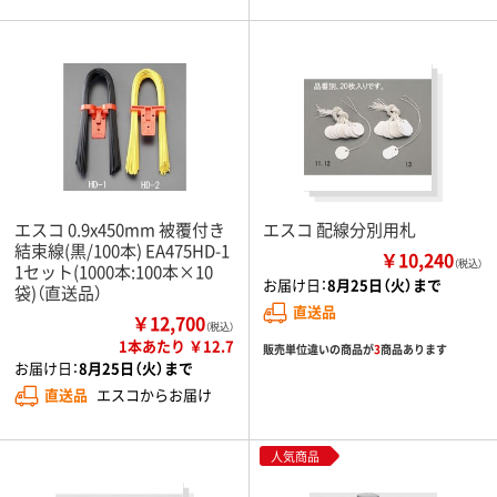
エスコ 0.9x450mm 被覆付き
エスコ 配線分別用札
結束線(黒/100本) EA475HD-1
￥10,240
（税込）
1セット(1000本:100本×10
お届け日：
8月25日（火）まで
袋)（直送品）
直送品
￥12,700
（税込）
1本あたり ￥12.7
販売単位違いの商品が
3
商品あります
お届け日：
8月25日（火）まで
直送品
エスコからお届け
人気商品