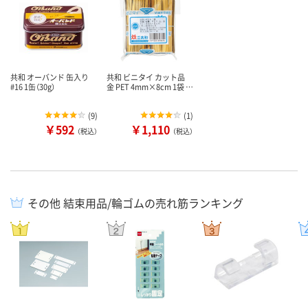
共和 オーバンド 缶入り
共和 ビニタイ カット品
#16 1缶（30g）
金 PET 4mm×8cm 1袋 …
(
9
)
(
1
)
￥592
￥1,110
（税込）
（税込）
その他 結束用品/輪ゴムの売れ筋ランキング