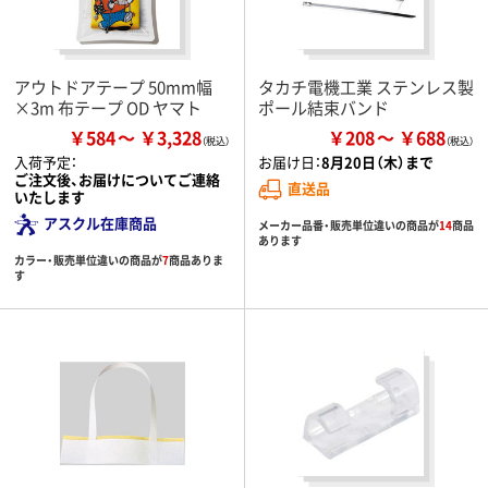
アウトドアテープ 50mm幅
タカチ電機工業 ステンレス製
×3m 布テープ OD ヤマト
ポール結束バンド
￥584
￥3,328
￥208
￥688
入荷予定：
お届け日：
8月20日（木）まで
ご注文後、お届けについてご連絡
直送品
いたします
アスクル在庫商品
メーカー品番・販売単位違いの商品が
14
商品
あります
カラー・販売単位違いの商品が
7
商品ありま
す