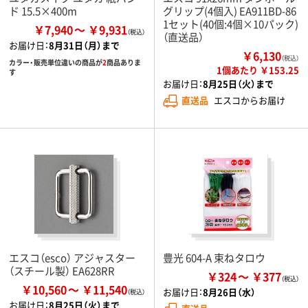
ド 15.5×400m
グリップ(4個入) EA911BD-86
1セット(40個:4個×10パック)
￥7,940
￥9,931
（直送品）
お届け日：
8月31日（月）まで
￥6,130
（税込）
カラー・販売単位違いの商品が
2
商品ありま
1個あたり ￥153.25
す
お届け日：
8月25日（火）まで
直送品
エスコからお届け
エスコ（esco） アジャスター
豊光 604-A 束ねタロウ
（スチール製） EA628RR
￥324
￥377
￥10,560
￥11,540
お届け日：
8月26日（水）
お届け日：
8月25日（火）まで