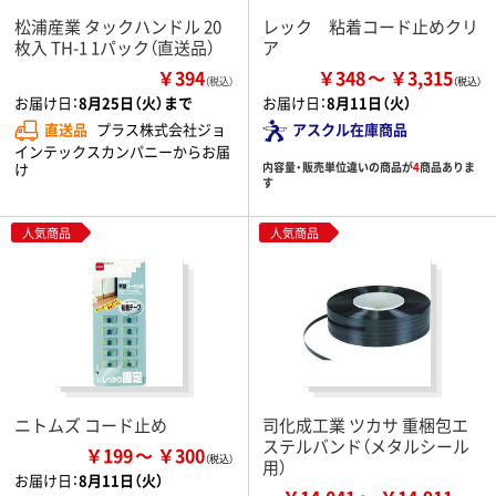
松浦産業 タックハンドル 20
レック 粘着コード止めクリ
枚入 TH-1 1パック（直送品）
ア
￥394
￥348
￥3,315
（税込）
お届け日：
8月25日（火）まで
お届け日：
8月11日（火）
直送品
プラス株式会社ジョ
アスクル在庫商品
インテックスカンパニーからお届
け
内容量・販売単位違いの商品が
4
商品ありま
す
人気商品
人気商品
ニトムズ コード止め
司化成工業 ツカサ 重梱包エ
ステルバンド（メタルシール
￥199
￥300
用）
お届け日：
8月11日（火）