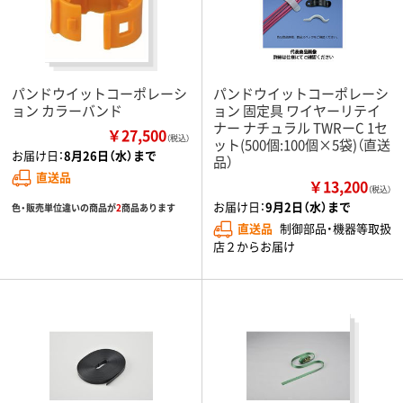
パンドウイットコーポレーシ
パンドウイットコーポレーシ
ョン カラーバンド
ョン 固定具 ワイヤーリテイ
ナー ナチュラル TWRーC 1セ
￥27,500
（税込）
ット(500個:100個×5袋)（直送
お届け日：
8月26日（水）まで
品）
直送品
￥13,200
（税込）
お届け日：
9月2日（水）まで
色・販売単位違いの商品が
2
商品あります
直送品
制御部品・機器等取扱
店２からお届け