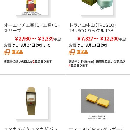
オーエッチ工業（OH工業） OH
トラスコ中山（TRUSCO）
スリーブ
TRUSCO バックル TSB
￥2,930
￥3,339
￥7,827
￥12,300
お届け日：
8月27日（木）まで
お届け日：
8月13日（木）
直送品
直送品
販売単位違いの商品が
2
商品あります
適合バンド幅(mm)・販売単位違いの商品が
4
商品あります
ユタカメイク ユタカ 紙バン
エスコ 91x26mm ダンボール