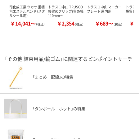
司化成工業 ツカサ 重梱
トラスコ中山 TRUSCO
トラスコ中山 マーカー
トラスコ
包エステルバンド（メタ
袋留めクリップ(留め幅
プレート 屋内用
袋留めク
ルシール用）
110mm…
￥14,041～
￥2,354
￥689～
￥2
（税込）
（税込）
（税込）
「その他 結束用品/輪ゴム」に関連するピンポイントサーチ
「まとめ 配線」の特集
「ダンボール ホット」の特集