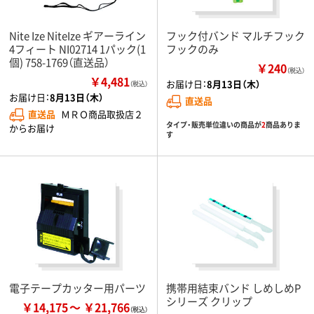
Nite Ize NiteIze ギアーライン
フック付バンド マルチフック
4フィート NI02714 1パック(1
フックのみ
個) 758-1769（直送品）
￥240
（税込）
￥4,481
お届け日：
8月13日（木）
（税込）
お届け日：
8月13日（木）
直送品
直送品
ＭＲＯ商品取扱店２
タイプ・販売単位違いの商品が
2
商品ありま
からお届け
す
電子テープカッター用パーツ
携帯用結束バンド しめしめP
シリーズ クリップ
￥14,175
￥21,766