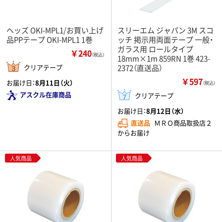
ヘッズ OKI-MPL1/お買い上げ
スリーエム ジャパン 3M スコ
品PPテープ OKI-MPL1 1巻
ッチ 掲示用両面テープ 一般・
ガラス用 ロールタイプ
￥240
（税込）
18mm×1m 859RN 1巻 423-
クリアテープ
2372（直送品）
￥597
お届け日：
8月11日（火）
（税込）
アスクル在庫商品
クリアテープ
お届け日：
8月12日（水）
直送品
ＭＲＯ商品取扱店２
からお届け
人気商品
人気商品