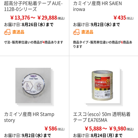
超高分子PE粘着テープ AUE-
カミイソ産商 HR SAIEN
112B-0シリーズ
irowa
￥13,376
￥29,888
￥435
（税込）
お届け日：
8月26日（水）まで
お届け日：
9月2日（水）まで
直送品
直送品
寸法・販売単位違いの商品が
4
商品あります
商品タイプ・販売単位違いの商品が
6
商品あ
ります
カミイソ産商 HR Stamp
エスコ（esco） 50m 透明粘着
story
テープ EA765MA
￥586
￥5,888
￥9,980
（税込）
お届け日：
9月2日（水）まで
お届け日：
8月24日（月）まで