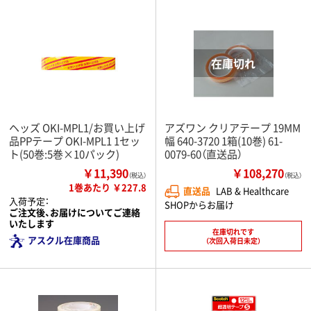
ヘッズ OKI-MPL1/お買い上げ
アズワン クリアテープ 19MM
品PPテープ OKI-MPL1 1セッ
幅 640-3720 1箱(10巻) 61-
ト(50巻:5巻×10パック)
0079-60（直送品）
￥11,390
￥108,270
（税込）
（税込）
1巻あたり ￥227.8
直送品
LAB & Healthcare
入荷予定：
SHOPからお届け
ご注文後、お届けについてご連絡
いたします
在庫切れです
アスクル在庫商品
（次回入荷日未定）