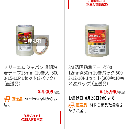
在庫切れです
（次回入荷日未定）
スリーエム ジャパン 透明粘
3M 透明粘着テープ500
着テープ15mm (10巻入) 500-
12mmX50m 10巻パック 500-
3-15-10P 1セット(3パック)
3-12-10P 1セット(200巻:10巻
（直送品）
×20パック)（直送品）
￥4,009
￥15,940
（税込）
（税込）
お届け日：
8月26日（水）まで
直送品
stationeryMからお
届け
直送品
ＭＲＯ商品取扱店２
からお届け
在庫切れです
（次回入荷日未定）