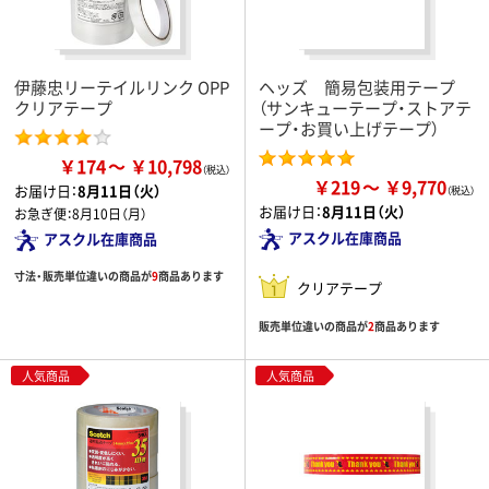
伊藤忠リーテイルリンク OPP
ヘッズ 簡易包装用テープ
クリアテープ
（サンキューテープ・ストアテ
ープ・お買い上げテープ）
￥174
￥10,798
￥219
￥9,770
お届け日：
8月11日（火）
お届け日：
8月11日（火）
お急ぎ便：
8月10日（月）
アスクル在庫商品
アスクル在庫商品
寸法・販売単位違いの商品が
9
商品あります
クリアテープ
販売単位違いの商品が
2
商品あります
人気商品
人気商品