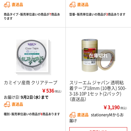
直送品
直送品
商品タイプ・販売単位違いの商品が
7
商品あ
型番・販売単位違いの商品が
3
商品あります
ります
カミイソ産商 クリアテープ
スリーエム ジャパン 透明粘
着テープ18mm (10巻入) 500-
￥536
（税込）
3-18-10P 1セット(2パック)
お届け日：
9月2日（水）まで
（直送品）
直送品
￥3,190
（税込）
種別・販売単位違いの商品が
8
商品あります
直送品
stationeryMからお
届け