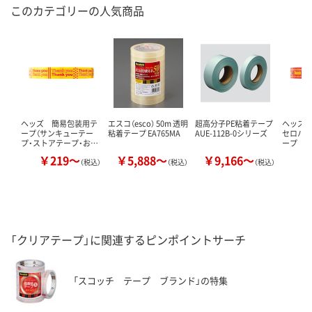
このカテゴリーの人気商品
ヘッズ 簡易包装用テ
エスコ（esco） 50m 透明
超高分子PE粘着テープ
ヘッズ
ープ（サンキューテー
粘着テープ EA765MA
AUE-112B-0シリーズ
セロハン
プ・ストアテープ・お…
ープ
￥219～
￥5,888～
￥9,166～
￥
（税込）
（税込）
（税込）
「クリアテープ」に関連するピンポイントサーチ
「スコッチ テープ ブランド」の特集