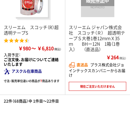
スリーエム スコッチ（R）超
スリーエム ジャパン株式会
透明テープS
社 スコッチ（Ｒ） 超透明テ
ープＳ大巻1巻12ｍｍＸ35
ｍ BHー12N 1箱（1巻
￥980
￥6,810
入） （直送品）
入荷予定：
￥264
（税込）
ご注文後、お届けについてご連絡
いたします
直送品
プラス株式会社ジョ
インテックスカンパニーからお届
アスクル在庫商品
け
寸法・販売単位違いの商品が
7
商品あります
現在ご注文いただけません
22件（68商品）中 1件目～22件目