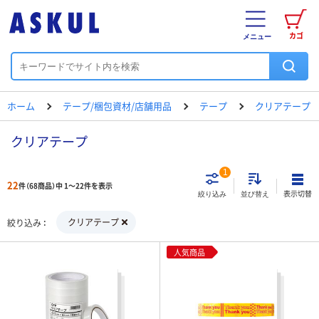
カゴ
メニュー
ホーム
テープ/梱包資材/店舗用品
テープ
クリアテープ
クリアテープ
1
22
件（68商品）中 1～22件を表示
表示切替
絞り込み
並び替え
クリアテープ
絞り込み
人気商品