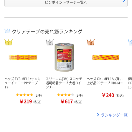
ピンポイントサーチ一覧へ
クリアテープの売れ筋ランキング
ヘッズ TYE-MPL1/サンキ
スリーエム(3M) スコッチ
ヘッズ OKI-MPL1/お買い
伊
ューイエローPPテープ
透明粘着テープ 大巻 3イ
上げ品PPテープ OKI-M…
O
TY…
ンチ…
1
￥240
(
2件
)
(
3件
)
（税込）
￥219
￥617
（税込）
（税込）
ランキング一覧