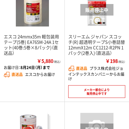
エスコ 24mmx35m 軽包装用
スリーエム ジャパン スコッ
テープ(5巻) EA765M-24A 1セ
チ(R) 超透明テープS小巻詰替
ット(40巻:5巻×8パック)（直
12mmX12m CC1212-R2PN 1
送品）
パック(2巻入)（直送品）
￥5,880
￥198
（税込）
（税込）
お届け日：
8月24日（月）まで
直送品
プラス株式会社ジョ
インテックスカンパニーからお届
直送品
エスコからお届け
け
メーカー都合により
販売停止中です