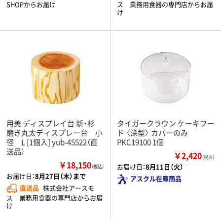
SHOPからお届け
ス 業務用食器の専門店からお届
け
用美 ディスプレイ台 新・杉
タイガークラウン ケーキフー
磨き丸太ディスプレー台 小
ド 〈深型〉 カバーのみ
径 L [1個入] yub-45522（直
PKC19100 1個
送品）
￥2,420
（税込）
￥18,150
お届け日：
8月11日（火）
（税込）
お届け日：
8月27日（木）まで
アスクル在庫商品
直送品
株式会社アースモ
ス 業務用食器の専門店からお届
け