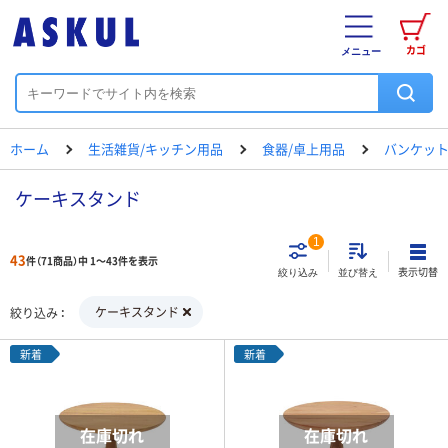
カゴ
メニュー
ホーム
生活雑貨/キッチン用品
食器/卓上用品
バンケット
ケーキスタンド
1
43
件（71商品）中 1～43件を表示
表示切替
絞り込み
並び替え
ケーキスタンド
絞り込み
新着
新着