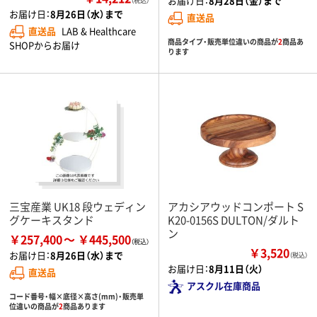
お届け日：
8月28日（金）まで
（税込）
お届け日：
8月26日（水）まで
直送品
直送品
LAB & Healthcare
商品タイプ・販売単位違いの商品が
2
商品あ
SHOPからお届け
ります
三宝産業 UK18 段ウェディン
アカシアウッドコンポート S
グケーキスタンド
K20-0156S DULTON/ダルト
ン
￥257,400
￥445,500
￥3,520
お届け日：
8月26日（水）まで
（税込）
お届け日：
8月11日（火）
直送品
アスクル在庫商品
コード番号・幅×底径×高さ(mm)・販売単
位違いの商品が
2
商品あります