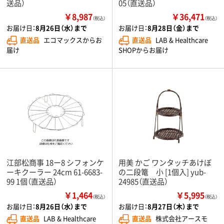
送品）
05（直送品）
￥8,987
￥36,471
（税込）
（税込）
お届け日：
8月26日（水）まで
お届け日：
8月28日（金）まで
直送品
エコマックスからお
直送品
LAB & Healthcare
届け
SHOPからお届け
江部松商事 18ー8 シフォンケ
用美 かご ワンタッチあけぼ
ーキクーラー 24cm 61-6683-
の二段篭 小 [1個入] yub-
99 1個（直送品）
24985（直送品）
￥1,464
￥5,995
（税込）
（税込）
お届け日：
8月26日（水）まで
お届け日：
8月27日（木）まで
直送品
LAB & Healthcare
直送品
株式会社アースモ