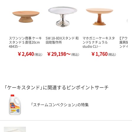
スワンソン商事 ケーキ
SW 18-8DXスタンド 和
マホガニーケーキスタ
【アウト
スタンド S 直径20cm
田助製作所
ンドS ナチュラル
属興業 
48435…
studio CLI…
ンド 45
￥2,640
￥29,198～
￥1,760
￥
（税込）
（税込）
（税込）
「ケーキスタンド」に関連するピンポイントサーチ
「スチームコンベクション」の特集