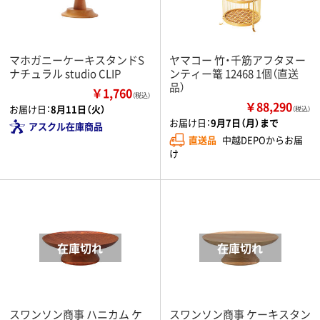
マホガニーケーキスタンドS
ヤマコー 竹・千筋アフタヌー
ナチュラル studio CLIP
ンティー篭 12468 1個（直送
品）
￥1,760
（税込）
￥88,290
お届け日：
8月11日（火）
（税込）
お届け日：
9月7日（月）まで
アスクル在庫商品
直送品
中越DEPOからお届
け
スワンソン商事 ハニカム ケ
スワンソン商事 ケーキスタン