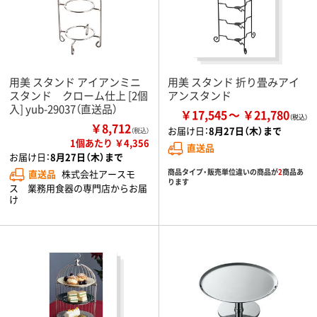
用美 スタンド アイアンミニ
用美 スタンド 折り畳みアイ
スタンド クローム仕上 [2個
アンスタンド
入] yub-29037（直送品）
￥17,545
￥21,780
￥8,712
お届け日：
8月27日（木）まで
（税込）
1個あたり ￥4,356
直送品
お届け日：
8月27日（木）まで
商品タイプ・販売単位違いの商品が
2
商品あ
直送品
株式会社アースモ
ります
ス 業務用食器の専門店からお届
け