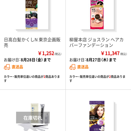
日高白髪かくしN 東京企画販
柳屋本店 ジョスラン ヘアカ
売
バーファンデーション
￥1,252
￥11,347
（税込）
（税込）
お届け日：
8月28日（金）まで
お届け日：
8月27日（木）まで
直送品
直送品
カラー・販売単位違いの商品が
2
商品ありま
カラー・販売単位違いの商品が
2
商品ありま
す
す