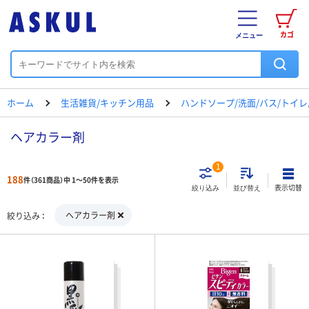
カゴ
メニュー
ホーム
生活雑貨/キッチン用品
ハンドソープ/洗面/バス/トイ
ヘアカラー剤
1
188
件（361商品）中 1～50件を表示
表示切替
絞り込み
並び替え
ヘアカラー剤
絞り込み