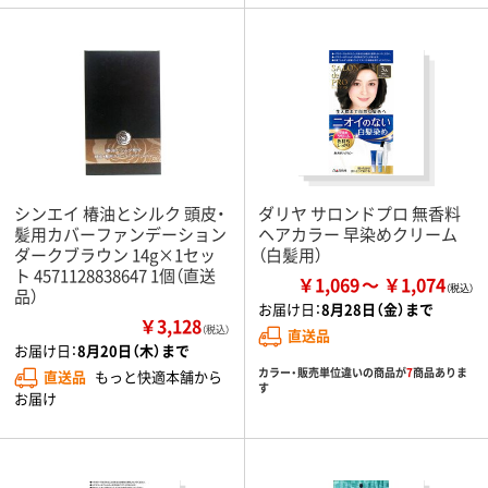
シンエイ 椿油とシルク 頭皮・
ダリヤ サロンドプロ 無香料
髪用カバーファンデーション
ヘアカラー 早染めクリーム
ダークブラウン 14g×1セッ
（白髪用）
ト 4571128838647 1個（直送
￥1,069
￥1,074
品）
お届け日：
8月28日（金）まで
￥3,128
（税込）
直送品
お届け日：
8月20日（木）まで
カラー・販売単位違いの商品が
7
商品ありま
直送品
もっと快適本舗から
す
お届け