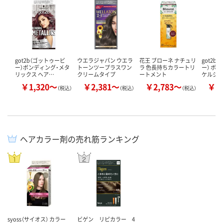
got2b（ゴットゥービ
ウエラジャパン ウエラ
花王 ブローネ ナチュリ
got2b
ー）ボンディング・メタ
トーンツープラスワン
ラ 色長持ちカラートリ
ー） ボ
リックス ヘア…
クリームタイプ
ートメント
ケルジ
￥1,320～
￥2,381～
￥2,783～
￥1
（税込）
（税込）
（税込）
ヘアカラー剤の売れ筋ランキング
syoss（サイオス） カラー
ビゲン リピカラー 4