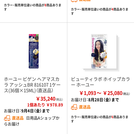
カラー・販売単位違いの商品が
8
商品ありま
カラー・販売単位違いの商品が
4
商品ありま
す
す
ホーユー ビゲン ヘアマスカ
ビューティラボ ホイップカラ
ラ アッシュBR 816107 1ケー
ー ホーユー
ス(36個×15ML)（直送品）
￥1,093
￥25,080
￥35,240
お届け日：
8月28日（金）まで
（税込）
1個あたり ￥978.89
直送品
お届け日：
9月4日（金）まで
カラー・販売単位違いの商品が
6
商品ありま
直送品
日用品Aショップか
す
らお届け