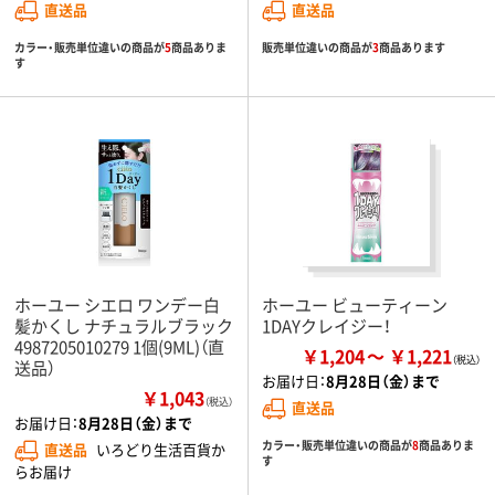
直送品
直送品
カラー・販売単位違いの商品が
5
商品ありま
販売単位違いの商品が
3
商品あります
す
ホーユー シエロ ワンデー白
ホーユー ビューティーン
髪かくし ナチュラルブラック
1DAYクレイジー！
4987205010279 1個(9ML)（直
￥1,204
￥1,221
送品）
お届け日：
8月28日（金）まで
￥1,043
（税込）
直送品
お届け日：
8月28日（金）まで
カラー・販売単位違いの商品が
8
商品ありま
直送品
いろどり生活百貨か
す
らお届け