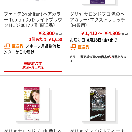
ファイテン(phiten) ヘアカラ
ダリヤ サロンドプロ 泡のヘ
ー Top-on-Do D ライトブラウ
アカラー・エクストラリッチ
ン HCD20012 2個（直送品）
（白髪用）
￥3,300
￥1,412
￥4,305
（税込）
1個あたり ￥1,650
お届け日：
8月28日（金）まで
直送品
スポーツ用品物流セ
直送品
ンターからお届け
カラー・販売単位違いの商品が
2
商品ありま
す
在庫切れです
（次回入荷日未定）
ダリヤ サロンドプロ無香料ヘ
ダリヤ メンズパルティ エナ