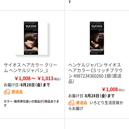
す
サイオス ヘアカラー クリー
ヘンケルジャパン サイオス
ム ヘンケルジャパン_1
ヘアカラー C5 リッチブラウ
ン 4987234360260 1個（直送
￥1,008
￥1,013
品）
お届け日：
8月28日（金）まで
￥1,008
（税込）
直送品
お届け日：
8月28日（金）まで
カラー・販売単位違いの商品が
3
商品ありま
直送品
いろどり生活百貨か
す
らお届け