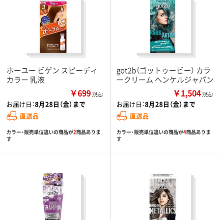
ホーユー ビゲン スピーディ
got2b（ゴットゥービー） カラ
カラー 乳液
ークリーム ヘンケルジャパン
￥699
￥1,504
（税込）
（税込）
お届け日：
8月28日（金）まで
お届け日：
8月28日（金）まで
直送品
直送品
カラー・販売単位違いの商品が
2
商品ありま
カラー・販売単位違いの商品が
4
商品ありま
す
す