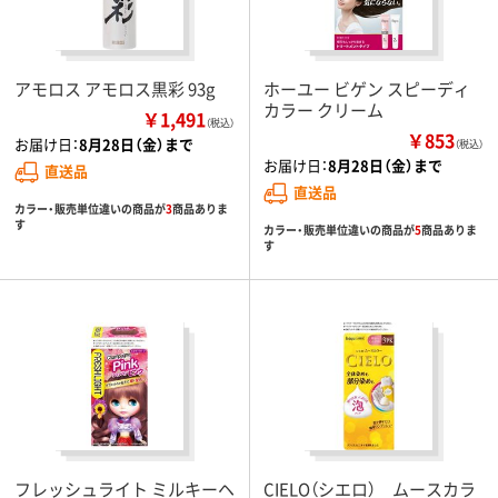
アモロス アモロス黒彩 93g
ホーユー ビゲン スピーディ
カラー クリーム
￥1,491
（税込）
￥853
お届け日：
8月28日（金）まで
（税込）
お届け日：
8月28日（金）まで
直送品
直送品
カラー・販売単位違いの商品が
3
商品ありま
す
カラー・販売単位違いの商品が
5
商品ありま
す
フレッシュライト ミルキーヘ
CIELO（シエロ） ムースカラ