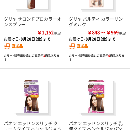
ダリヤ サロンドプロカラーオ
ダリヤ パルティ カラーリン
ンスプレー
グミルク
￥1,152
￥848
￥969
（税込）
お届け日：
8月28日（金）まで
お届け日：
8月28日（金）まで
直送品
直送品
カラー・販売単位違いの商品が
3
商品ありま
カラー・販売単位違いの商品が
6
商品ありま
す
す
パオン エッセンスリッチ ク
パオン エッセンスリッチ 乳
リームタイプ ヘンケルジャパ
液タイプ ヘンケルジャパン