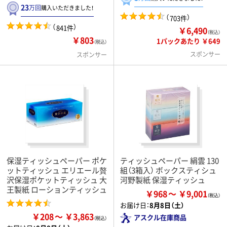
23
万回
購入いただきました！
（
）
703件
（
）
841件
￥6,490
（税込）
￥803
1パックあたり ￥649
（税込）
スポンサー
スポンサー
保湿ティッシュペーパー ポケ
ティッシュペーパー 絹雲 130
ットティッシュ エリエール贅
組（3箱入） ボックスティシュ
沢保湿ポケットティッシュ 大
河野製紙 保湿ティッシュ
王製紙 ローションティッシュ
￥968
￥9,001
お届け日：
8月8日（土）
￥208
￥3,863
アスクル在庫商品