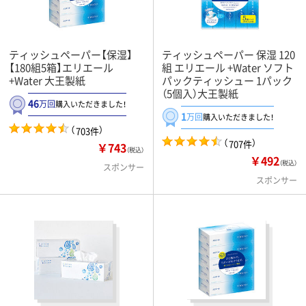
ティッシュペーパー【保湿】
ティッシュペーパー 保湿 120
【180組5箱】エリエール
組 エリエール +Water ソフト
+Water 大王製紙
パックティッシュー 1パック
（5個入）大王製紙
46
万回
購入いただきました！
1
万回
購入いただきました！
（
）
703件
（
）
707件
￥743
（税込）
￥492
（税込）
スポンサー
スポンサー