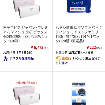
王子ネピア ジャパン・プレミ
ハヤシ商事 保湿ソフトパック
アム ティシュ 小桜 ボックス
ティシュ モイストファミリー
440枚(220組) BFJP220W 1セ
120組 4977033211474 1パッ
ット(20箱)
ク(120組)（直送品）
￥6,773
￥222
（税込）
（税込）
お届け日：
8月8日（土）
お届け日：
8月27日（木）まで
アスクル在庫商品
直送品
いろどり生活百貨か
らお届け