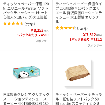
ティッシュペーパー 保湿 120
ティッシュペーパー 保湿タイ
組 エリエール +Water ソフト
プ 200組3箱×10パック エリ
パックティッシュー 1セット
エール 贅沢保湿ローションテ
（5個入×18パック）大王製紙
ィシュー 大王製紙 オリジナ
ル
（
）
707件
（
）
841件
￥8,253
（税込）
￥7,512
1パックあたり ￥458.5
（税込）
1パックあたり ￥751.2
スポンサー
スポンサー
日本製紙クレシア クリネック
ティッシュペーパー ナチュラ
ス ローションティシュー ス
ル 紙包装ソフトパック 50
ヌーピー 4901750483289 180
組 scottie スコッティカシミ