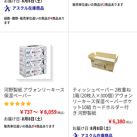
お届け日：
8月8日（土）
販売単位違いの商品が
2
商品あります
アスクル在庫商品
組数・種類・販売単位違いの商品が
4
商品あり
ます
河野製紙 アヴォンリーキース
ティッシュペーパー 2枚重ね
保湿ペーパー
1箱（20枚入×300個）アヴォン
リーキース保湿ペーパーポケ
ット10組 カードホルダー付
￥737
￥8,059
き 河野製紙
お届け日：
8月8日（土）
￥6,380
（税込）
販売単位違いの商品が
4
商品あります
お届け日：
8月8日（土）
アスクル在庫商品