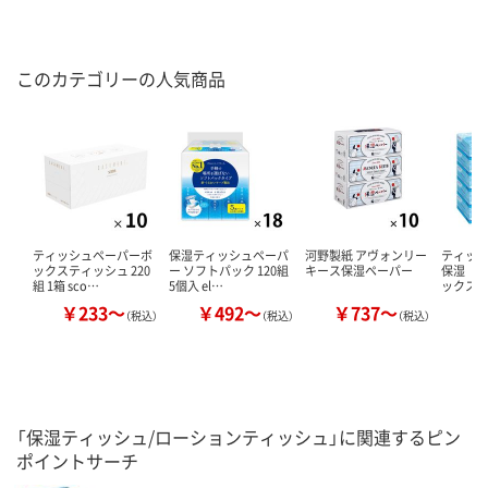
このカテゴリーの人気商品
ティッシュペーパーボ
保湿ティッシュペーパ
河野製紙 アヴォンリー
ティッ
ックスティッシュ 220
ー ソフトパック 120組
キース保湿ペーパー
保湿 1
組 1箱 sco…
5個入 el…
ックス
￥233～
￥492～
￥737～
￥
（税込）
（税込）
（税込）
「保湿ティッシュ/ローションティッシュ」に関連するピン
ポイントサーチ