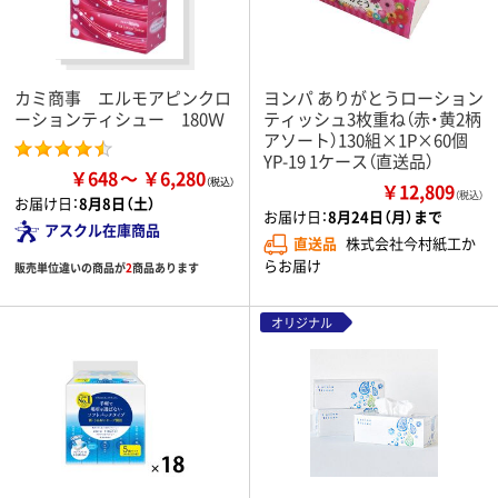
カミ商事 エルモアピンクロ
ヨンパ ありがとうローション
ーションティシュー 180Ｗ
ティッシュ3枚重ね（赤・黄2柄
アソート）130組×1P×60個
YP-19 1ケース（直送品）
￥648
￥6,280
￥12,809
（税込）
お届け日：
8月8日（土）
お届け日：
8月24日（月）まで
アスクル在庫商品
直送品
株式会社今村紙工か
らお届け
販売単位違いの商品が
2
商品あります
オリジナル