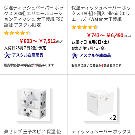
保湿ティッシュペーパー ボッ
保湿ティッシュペーパー ボッ
クス 200組 エリエールローシ
クス 180組 5個入 elleair（エリ
ョンティッシュ 大王製紙 FSC
エール） +Water 大王製紙
認証 アスクル限定
￥743
￥6,490
￥803
￥7,512
お届け日：
8月8日（土）
入荷日：
8月7日（金）予定
お急ぎ便：
8月7日（金）
アスクル在庫商品
アスクル在庫商品
販売単位違いの商品が
2
商品あります
販売単位違いの商品が
2
商品あります
鼻セレブ 王子ネピア 保湿 使
ティッシュペーパー ボックス