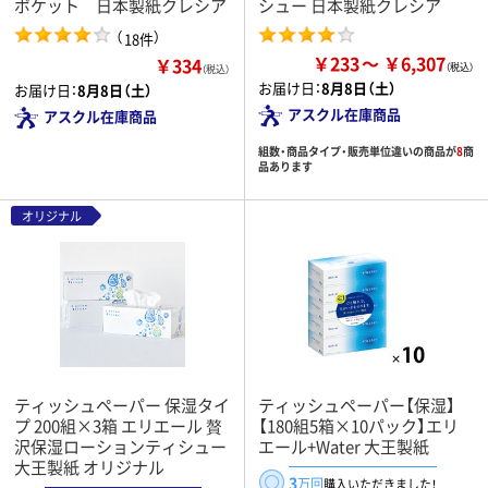
ポケット 日本製紙クレシア
シュー 日本製紙クレシア
（
）
18件
￥233
￥6,307
￥334
（税込）
お届け日：
8月8日（土）
お届け日：
8月8日（土）
アスクル在庫商品
アスクル在庫商品
組数・商品タイプ・販売単位違いの商品が
8
商
品あります
オリジナル
ティッシュペーパー 保湿タイ
ティッシュペーパー【保湿】
プ 200組×3箱 エリエール 贅
【180組5箱×10パック】エリ
沢保湿ローションティシュー
エール+Water 大王製紙
大王製紙 オリジナル
3
万回
購入いただきました！