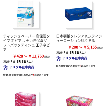
ティッシュペーパー 高保湿タ
日本製紙クレシア KLXティシ
イプ ネピア よそいき保湿ソ
ューローション肌うるる
フトパックティシュ 王子ネピ
￥200
￥5,155
ア
お届け日：
8月8日（土）
￥428
￥12,760
アスクル在庫商品
お届け日：
8月8日（土）
販売単位違いの商品が
6
商品あります
アスクル在庫商品
特徴・販売単位違いの商品が
4
商品あります