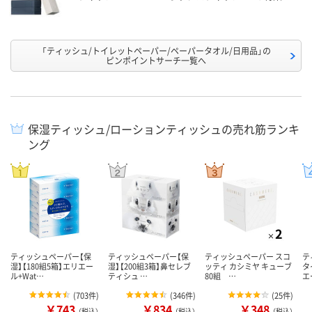
「ティッシュ/トイレットペーパー/ペーパータオル/日用品」の
ピンポイントサーチ一覧へ
保湿ティッシュ/ローションティッシュの売れ筋ランキ
ング
ティッシュペーパー【保
ティッシュペーパー【保
ティッシュペーパー スコ
テ
湿】【180組5箱】エリエー
湿】【200組3箱】鼻セレブ
ッティ カシミヤ キューブ
タ
ル+Wat…
ティシュ …
80組 …
エ
(
703件
)
(
346件
)
(
25件
)
￥743
￥834
￥348
（税込）
（税込）
（税込）