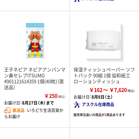
王子ネピア ネピアアンパンマ
保湿ティッシュペーパー ソフ
ン鼻セレブITSUMO
トパック 90組 1個 協和紙工
4901121614359 1個(40枚)（直
ローションティッシュ
送品）
￥162
￥7,620
￥250
お届け日：
8月8日（土）
（税込）
お届け日：
8月27日（木）まで
アスクル在庫商品
直送品
いろどり生活百貨か
販売単位違いの商品が
2
商品あります
らお届け