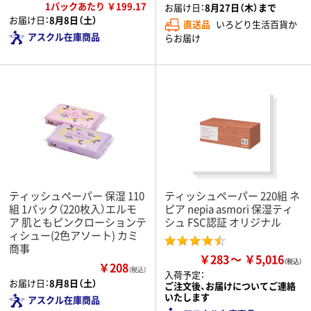
1パックあたり ￥199.17
お届け日：
8月27日（木）まで
お届け日：
8月8日（土）
直送品
いろどり生活百貨か
アスクル在庫商品
らお届け
ティッシュペーパー 保湿 110
ティッシュペーパー 220組 ネ
組 1パック（220枚入）エルモ
ピア nepia asmori 保湿ティ
ア 肌ともピンクローションテ
シュ FSC認証 オリジナル
ィシュー(2色アソート) カミ
商事
￥283
￥5,016
￥208
（税込）
入荷予定：
お届け日：
8月8日（土）
ご注文後、お届けについてご連絡
いたします
アスクル在庫商品