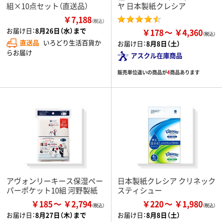
組×10点セット（直送品）
ヤ 日本製紙クレシア
￥7,188
（税込）
お届け日：
8月26日（水）まで
￥178
￥4,360
直送品
いろどり生活百貨か
お届け日：
8月8日（土）
らお届け
アスクル在庫商品
販売単位違いの商品が
4
商品あります
アヴォンリーキース保湿ペー
日本製紙クレシア クリネック
パーポケット10組 河野製紙
スティシュー
￥185
￥2,794
￥220
￥1,980
お届け日：
8月27日（木）まで
お届け日：
8月8日（土）