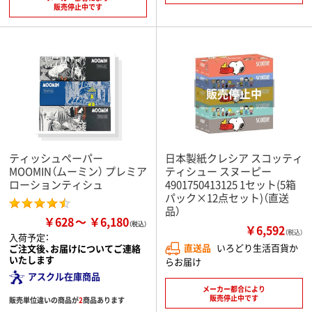
販売停止中です
ティッシュペーパー
日本製紙クレシア スコッティ
MOOMIN（ムーミン） プレミア
ティシュー スヌーピー
ローションティシュ
4901750413125 1セット(5箱
パック×12点セット)（直送
品）
￥628
￥6,180
￥6,592
（税込）
入荷予定：
直送品
いろどり生活百貨か
ご注文後、お届けについてご連絡
いたします
らお届け
アスクル在庫商品
メーカー都合により
販売停止中です
販売単位違いの商品が
2
商品あります