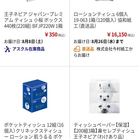
王子ネピア ジャパン・プレミ
ローションティシュ 6個入
アム ティシュ 小桜 ボックス
19-063 1箱（120個入） 協和紙
440枚(220組) BFJP220W 1箱
工（直送品）
￥350
￥16,150
（税込）
（税込）
お届け日：
8月8日（土）
お届け日：
8月26日（水）まで
アスクル在庫商品
直送品
株式会社今村紙工か
らお届け
ポケットティッシュ 12組（16
ティッシュペーパー【保湿】
個入）クリネックスティシュ
【200組3箱】鼻セレブティシュ
ー ローション 肌うるる ポケ
王子ネピア（わけあり品）