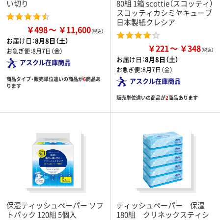
い切り
80組 1箱 scottie（スコッティ）
スコッティカシミヤキューブ
日本製紙クレシア
￥498
￥11,600
お届け日：
8月8日（土）
￥221
￥348
お急ぎ便：
8月7日（金）
お届け日：
8月8日（土）
アスクル在庫商品
お急ぎ便：
8月7日（金）
商品タイプ・販売単位違いの商品が
6
商品あ
アスクル在庫商品
ります
販売単位違いの商品が
2
商品あります
保湿ティッシュペーパー ソフ
ティッシュペーパー 保湿
トパック 120組 5個入
180組 クリネックスティシ