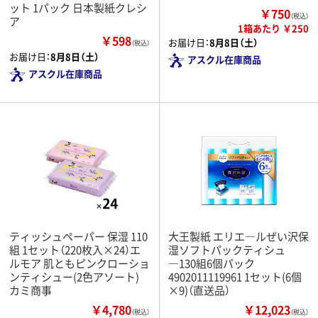
ット 1パック 日本製紙クレシ
￥750
（税込）
ア
1箱あたり ￥250
￥598
お届け日：
8月8日（土）
（税込）
お届け日：
8月8日（土）
アスクル在庫商品
アスクル在庫商品
ティッシュペーパー 保湿 110
大王製紙 エリエ―ルぜい沢保
組 1セット（220枚入×24）エ
湿ソフトパックティシュ
ルモア 肌ともピンクローショ
―130組6個パック
ンティシュー(2色アソート)
4902011119961 1セット(6個
カミ商事
×9)（直送品）
￥4,780
￥12,023
（税込）
（税込）