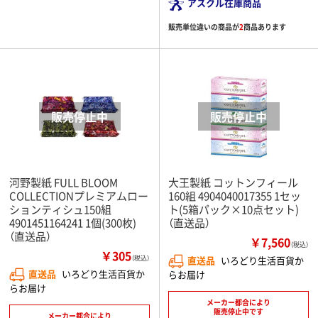
アスクル在庫商品
販売単位違いの商品が
2
商品あります
河野製紙 FULL BLOOM
大王製紙 コットンフィール
COLLECTIONプレミアムロー
160組 4904040017355 1セッ
ションティシュ150組
ト(5箱パック×10点セット)
4901451164241 1個(300枚)
（直送品）
（直送品）
￥7,560
（税込）
￥305
（税込）
直送品
いろどり生活百貨か
直送品
いろどり生活百貨か
らお届け
らお届け
メーカー都合により
販売停止中です
メーカー都合により