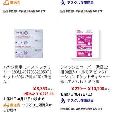
直送品
アスクル在庫商品
販売単位違いの商品が
2
商品あります
販売単位違いの商品が
2
商品あります
ハヤシ商事 モイスト ファミ
ティッシュペーパー 保湿 12
リー 180組 4977033210507 1
組（4個入）エルモア ピンクロ
セット（30個：3個×10）（直送
ーションポケットティシュー
品）
恋してふわわ カミ商事
￥8,353
￥220
￥10,200
（税込）
1個あたり ￥278.44
お届け日：
8月8日（土）
お届け日：
8月25日（火）まで
アスクル在庫商品
直送品
いろどり生活百貨か
販売単位違いの商品が
2
商品あります
らお届け