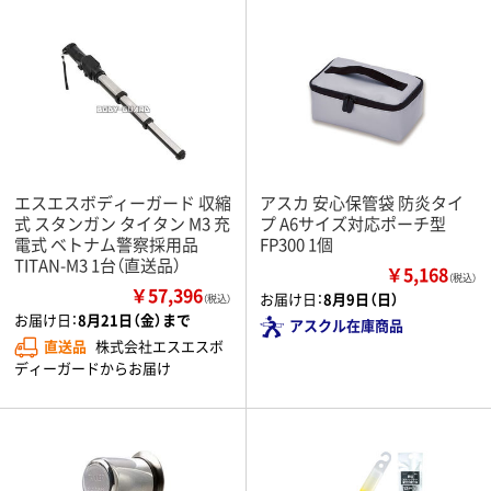
エスエスボディーガード 収縮
アスカ 安心保管袋 防炎タイ
式 スタンガン タイタン M3 充
プ A6サイズ対応ポーチ型
電式 ベトナム警察採用品
FP300 1個
TITAN-M3 1台（直送品）
￥5,168
（税込）
￥57,396
お届け日：
8月9日（日）
（税込）
お届け日：
8月21日（金）まで
アスクル在庫商品
直送品
株式会社エスエスボ
ディーガードからお届け