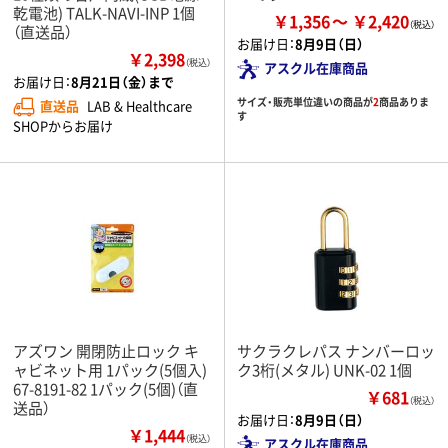
乾電池) TALK-NAVI-INP 1個
￥1,356
￥2,420
（直送品）
お届け日：
8月9日（日）
￥2,398
（税込）
アスクル在庫商品
お届け日：
8月21日（金）まで
サイズ・販売単位違いの商品が
2
商品ありま
直送品
LAB & Healthcare
す
SHOPからお届け
アズワン 開閉防止ロック キ
サクラクレパス ナンバーロッ
ャビネット用 1パック(5個入)
ク3桁(メタル) UNK-02 1個
67-8191-82 1パック(5個)（直
￥681
（税込）
送品）
お届け日：
8月9日（日）
￥1,444
（税込）
アスクル在庫商品