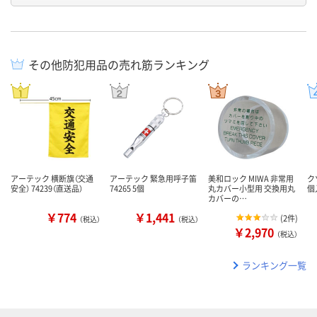
その他防犯用品の売れ筋ランキング
アーテック 横断旗（交通
アーテック 緊急用呼子笛
美和ロック MIWA 非常用
ク
安全） 74239（直送品）
74265 5個
丸カバー小型用 交換用丸
個
カバーの…
￥774
￥1,441
(
2件
)
（税込）
（税込）
￥2,970
（税込）
ランキング一覧