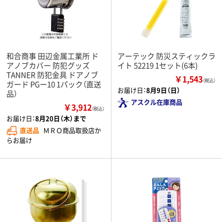
和合商事 田辺金属工業所 ド
アーテック 防災スティックラ
アノブカバー 防犯グッズ
イト 52219 1セット(6本)
TANNER 防犯金具 ドアノブ
￥1,543
（税込）
ガード PGー10 1パック（直送
お届け日：
8月9日（日）
品）
アスクル在庫商品
￥3,912
（税込）
お届け日：
8月20日（木）まで
直送品
ＭＲＯ商品取扱店か
らお届け