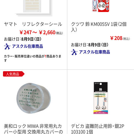
ヤマト リフレクターシール
クツワ 鈴 KM005SV 1袋（2個
入）
￥247
￥2,660
￥208
お届け日：
8月9日（日）
（税込）
お届け日：
8月9日（日）
アスクル在庫商品
アスクル在庫商品
カラー・販売単位違いの商品が
7
商品ありま
す
人気商品
美和ロック MIWA 非常用丸カ
デビカ 盗難防止用鈴・銀2P
バー小型用 交換用丸カバーの
103100 1個