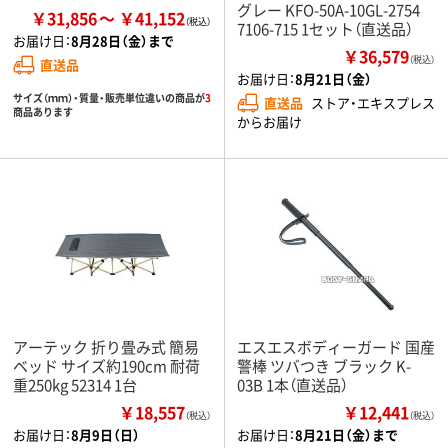
グレー KFO-50A-10GL-2754
￥31,856
￥41,152
7106-715 1セット（直送品）
お届け日：
8月28日（金）まで
￥36,579
（税込）
直送品
お届け日：
8月21日（金）
サイズ（ｍｍ）・質量・販売単位違いの商品が
3
直送品
ストア・エキスプレス
商品あります
からお届け
アーテック 折り畳み式 簡易
エスエスボディーガード 国産
ベッド サイズ約190cm 耐荷
警棒 ツバつき ブラック K-
重250kg 52314 1台
03B 1本（直送品）
￥18,557
￥12,441
（税込）
（税込）
お届け日：
8月9日（日）
お届け日：
8月21日（金）まで