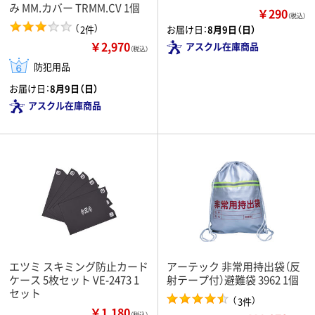
み MM.カバー TRMM.CV 1個
￥290
（税込）
（
）
2件
お届け日：
8月9日（日）
￥2,970
アスクル在庫商品
（税込）
防犯用品
お届け日：
8月9日（日）
アスクル在庫商品
エツミ スキミング防止カード
アーテック 非常用持出袋（反
ケース 5枚セット VE-2473 1
射テープ付）避難袋 3962 1個
セット
（
）
3件
￥1,180
（税込）