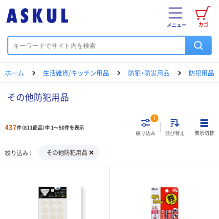
カゴ
メニュー
ホーム
生活雑貨/キッチン用品
防犯・防災用品
防犯用品
その他防犯用品
1
437
件（811商品）中 1～50件を表示
表示切替
絞り込み
並び替え
その他防犯用品
絞り込み