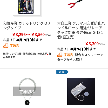
和気産業 カチットリング Oリ
大自工業 クルマ用盗難防止ハ
ングタイプ
ンドルロック 用途:リレーア
タック対策 長さ46cm S-13 1
￥3,296
￥3,560
個（直送品）
お届け日：
8月19日（水）まで
￥3,300
（税込）
直送品
お届け日：
8月26日（水）まで
線径・リング内径・販売単位違いの商品が
2
商
直送品
総合カスタマーセン
品あります
ター店からお届け
新着