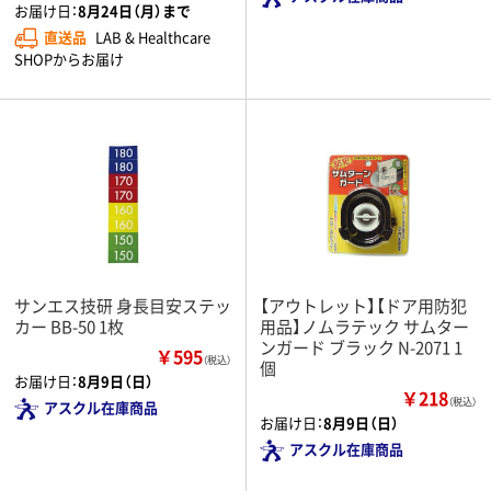
お届け日：
8月24日（月）まで
直送品
LAB & Healthcare
SHOPからお届け
サンエス技研 身長目安ステッ
【アウトレット】【ドア用防犯
カー BB-50 1枚
用品】ノムラテック サムター
ンガード ブラック N-2071 1
￥595
（税込）
個
お届け日：
8月9日（日）
￥218
（税込）
アスクル在庫商品
お届け日：
8月9日（日）
アスクル在庫商品