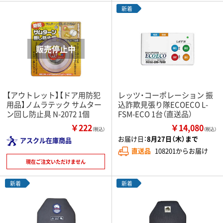
新着
【アウトレット】【ドア用防犯
レッツ・コーポレーション 振
用品】ノムラテック サムター
込詐欺見張り隊ECOECO L-
ン回し防止具 N-2072 1個
FSM-ECO 1台（直送品）
￥222
￥14,080
（税込）
（税込）
お届け日：
8月27日（木）まで
アスクル在庫商品
直送品
108201からお届け
現在ご注文いただけません
新着
新着