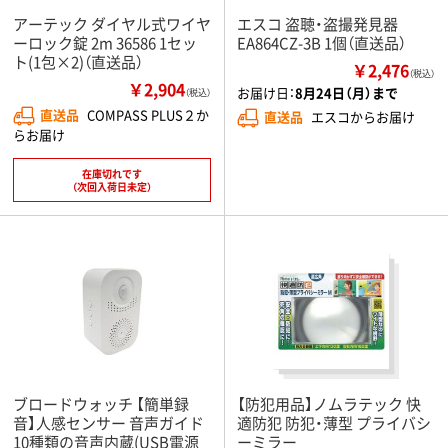
アーテック ダイヤル式ワイヤ
エスコ 盗聴・盗撮発見器
ーロック錠 2m 36586 1セッ
EA864CZ-3B 1個（直送品）
ト(1包×2)（直送品）
￥2,476
（税込）
￥2,904
お届け日：
8月24日（月）まで
（税込）
直送品
COMPASS PLUS２か
直送品
エスコからお届け
らお届け
在庫切れです
（次回入荷日未定）
ブロードウォッチ 【簡単録
【防犯用品】ノムラテック 快
音】人感センサー 音声ガイド
適防犯 防犯・薄型 プライバシ
10種類の音声内蔵(USB電源
ーミラー