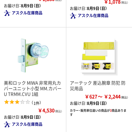
￥1,078
（税込）
お届け日：
8月9日（日）
お届け日：
8月9日（日）
アスクル在庫商品
アスクル在庫商品
美和ロック MIWA 非常用丸カ
アーテック 差込腕章 防犯 防
バーユニット小型 MM.カバー
災用品
U TRMM.CVU 1組
￥627
￥2,244
（
）
1件
お届け日：
8月9日（日）
￥4,530
カラー・販売単位違いの商品が
3
商品ありま
（税込）
す
お届け日：
8月9日（日）
アスクル在庫商品