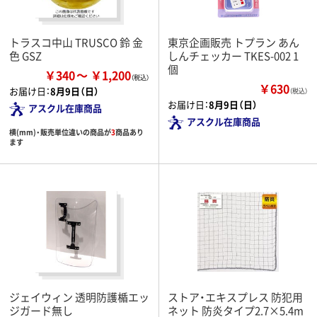
トラスコ中山 TRUSCO 鈴 金
東京企画販売 トプラン あん
色 GSZ
しんチェッカー TKES-002 1
個
￥340
￥1,200
￥630
お届け日：
8月9日（日）
（税込）
お届け日：
8月9日（日）
アスクル在庫商品
アスクル在庫商品
横(mm)・販売単位違いの商品が
3
商品あり
ます
ジェイウィン 透明防護楯エッ
ストア・エキスプレス 防犯用
ジガード無し
ネット 防炎タイプ2.7×5.4m