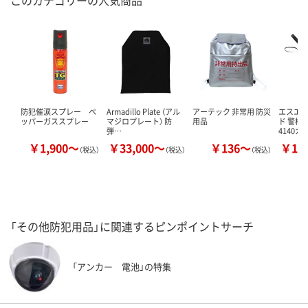
このカテゴリーの人気商品
防犯催涙スプレー ペ
Armadillo Plate （アル
アーテック 非常用 防災
エスエ
ッパーガススプレー
マジロプレート） 防
用品
ド 警棒
弾…
4140カ
￥1,900～
￥33,000～
￥136～
￥12
（税込）
（税込）
（税込）
「その他防犯用品」に関連するピンポイントサーチ
「アンカー 電池」の特集