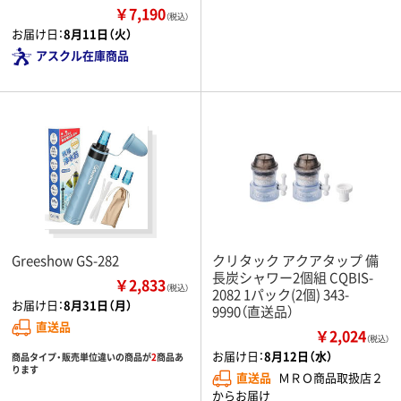
￥7,190
（税込）
お届け日：
8月11日（火）
アスクル在庫商品
Greeshow GS-282
クリタック アクアタップ 備
長炭シャワー2個組 CQBIS-
￥2,833
（税込）
2082 1パック(2個) 343-
お届け日：
8月31日（月）
9990（直送品）
直送品
￥2,024
（税込）
お届け日：
8月12日（水）
商品タイプ・販売単位違いの商品が
2
商品あ
ります
直送品
ＭＲＯ商品取扱店２
からお届け