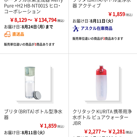
Pure +H2 HB-NT001S ヒロ・
器 アクティブ
コーポレーション
￥1,859
（税込）
￥8,129
￥134,794
お届け日：
8月11日（火）
お届け日：
8月24日（月）まで
アスクル在庫商品
直送品
販売単位違いの商品が
3
商品あります
販売単位違いの商品が
3
商品あります
ブリタ（BRITA）ボトル型浄水
クリタック KURITA 携帯用浄
器
水ボトル ピュアウォーター
JBR
￥1,859
（税込）
￥2,277
￥2,281
お届け日：
8月11日（火）