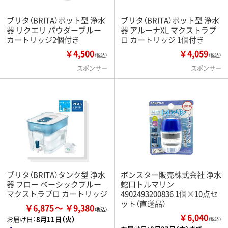
ブリタ（BRITA）ポット型 浄水
ブリタ（BRITA）ポット型 浄水
器 リクエリ パウダーブルー
器 アルーナXL マクストラプ
カートリッジ2個付き
ロ カートリッジ 1個付き
￥4,500
￥4,059
（税込）
（税込）
スポンサー
スポンサー
ブリタ（BRITA）タンク型 浄水
ボンスター販売株式会社 浄水
器 フロー ベーシックブルー
蛇口トルマリン
マクストラプロ カートリッジ
4902493200836 1個×10点セ
ット（直送品）
￥6,875
￥9,380
￥6,040
お届け日：
8月11日（火）
（税込）