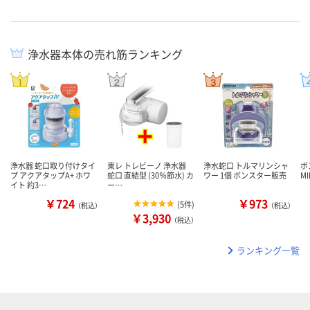
浄水器本体の売れ筋ランキング
浄水器 蛇口取り付けタイ
東レ トレビーノ 浄水器
浄水蛇口 トルマリンシャ
ボ
プ アクアタップA+ ホワ
蛇口 直結型 (30％節水) カ
ワー 1個 ボンスター販売
MI
イト 約3…
ー…
￥724
￥973
(
5件
)
（税込）
（税込）
￥3,930
（税込）
ランキング一覧