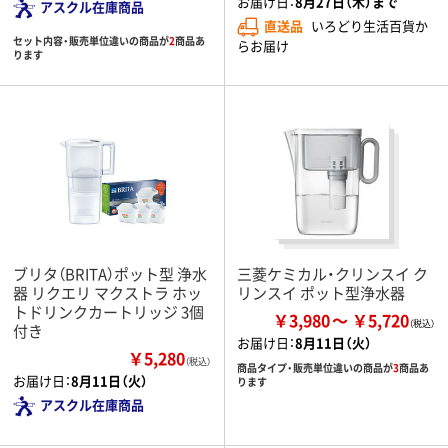
お届け日：
8月27日（木）まで
アスクル在庫商品
直送品
いろどり生活百貨か
セット内容・販売単位違いの商品が
2
商品あ
らお届け
ります
ブリタ（BRITA）ポット型 浄水
三菱ケミカル・クリンスイ ク
器 リクエリ マクストラ ホッ
リンスイ ポット型浄水器
トドリンクカートリッジ 3個
￥3,980
￥5,720
付き
お届け日：
8月11日（火）
￥5,280
（税込）
商品タイプ・販売単位違いの商品が
3
商品あ
お届け日：
8月11日（火）
ります
アスクル在庫商品