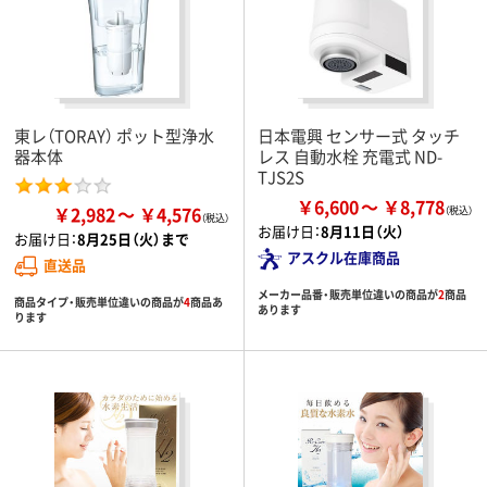
東レ（TORAY） ポット型浄水
日本電興 センサー式 タッチ
器本体
レス 自動水栓 充電式 ND-
TJS2S
￥6,600
￥8,778
￥2,982
￥4,576
お届け日：
8月11日（火）
お届け日：
8月25日（火）まで
アスクル在庫商品
直送品
メーカー品番・販売単位違いの商品が
2
商品
商品タイプ・販売単位違いの商品が
4
商品あ
あります
ります