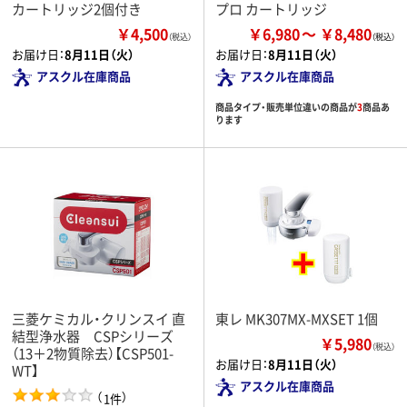
カートリッジ2個付き
プロ カートリッジ
￥4,500
￥6,980
￥8,480
（税込）
お届け日：
8月11日（火）
お届け日：
8月11日（火）
アスクル在庫商品
アスクル在庫商品
商品タイプ・販売単位違いの商品が
3
商品あ
ります
三菱ケミカル・クリンスイ 直
東レ MK307MX-MXSET 1個
結型浄水器 CSPシリーズ
￥5,980
（税込）
（13＋2物質除去）【CSP501-
お届け日：
8月11日（火）
WT】
アスクル在庫商品
（
）
1件