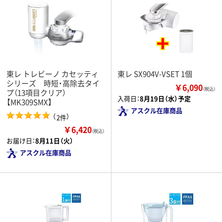
東レ トレビーノ カセッティ
東レ SX904V-VSET 1個
シリーズ 時短・高除去タイ
￥6,090
（税込）
プ（13項目クリア）
入荷日：
8月19日（水）予定
【MK309SMX】
アスクル在庫商品
（
）
2件
￥6,420
（税込）
お届け日：
8月11日（火）
アスクル在庫商品