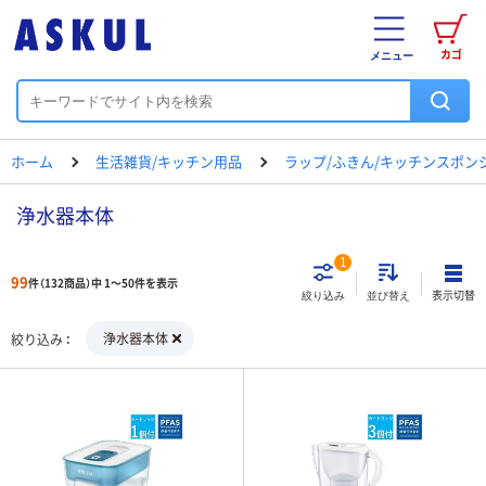
カゴ
メニュー
ホーム
生活雑貨/キッチン用品
ラップ/ふきん/キッチンスポン
浄水器本体
1
99
件（132商品）中 1～50件を表示
表示切替
絞り込み
並び替え
浄水器本体
絞り込み