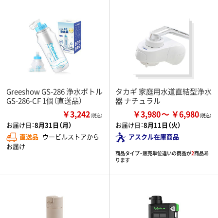
Greeshow GS-286 浄水ボトル
タカギ 家庭用水道直結型浄水
GS-286-CF 1個（直送品）
器 ナチュラル
￥3,242
￥3,980
￥6,980
（税込）
お届け日：
8月31日（月）
お届け日：
8月11日（火）
直送品
ウービルストアから
アスクル在庫商品
お届け
商品タイプ・販売単位違いの商品が
2
商品あ
ります