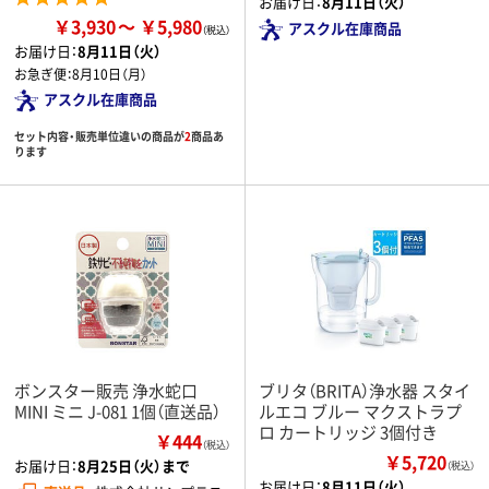
お届け日：
8月11日（火）
￥3,930
￥5,980
アスクル在庫商品
お届け日：
8月11日（火）
お急ぎ便：
8月10日（月）
アスクル在庫商品
セット内容・販売単位違いの商品が
2
商品あ
ります
ボンスター販売 浄水蛇口
ブリタ（BRITA）浄水器 スタイ
MINI ミニ J-081 1個（直送品）
ルエコ ブルー マクストラプ
ロ カートリッジ 3個付き
￥444
（税込）
￥5,720
お届け日：
8月25日（火）まで
（税込）
お届け日：
8月11日（火）