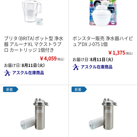
ブリタ（BRITA）ポット型 浄水
ボンスター販売 浄水器ハイピ
器 アルーナXL マクストラプ
ュアDX J-075 1個
ロ カートリッジ 1個付き
￥1,375
（税込）
￥4,059
お届け日：
8月11日（火）
（税込）
お届け日：
8月11日（火）
アスクル在庫商品
アスクル在庫商品
新着
新着