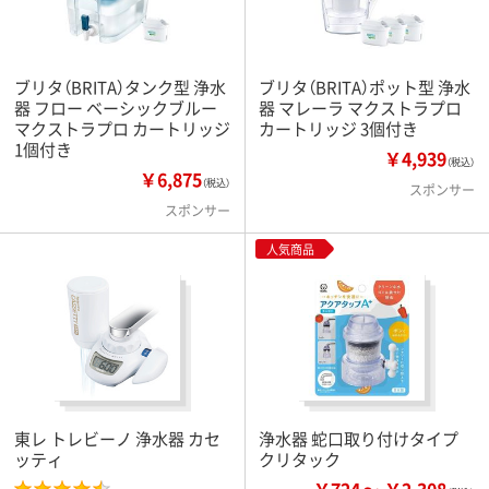
ブリタ（BRITA）タンク型 浄水
ブリタ（BRITA）ポット型 浄水
器 フロー ベーシックブルー
器 マレーラ マクストラプロ
マクストラプロ カートリッジ
カートリッジ 3個付き
1個付き
￥4,939
（税込）
￥6,875
（税込）
スポンサー
スポンサー
人気商品
東レ トレビーノ 浄水器 カセ
浄水器 蛇口取り付けタイプ
ッティ
クリタック