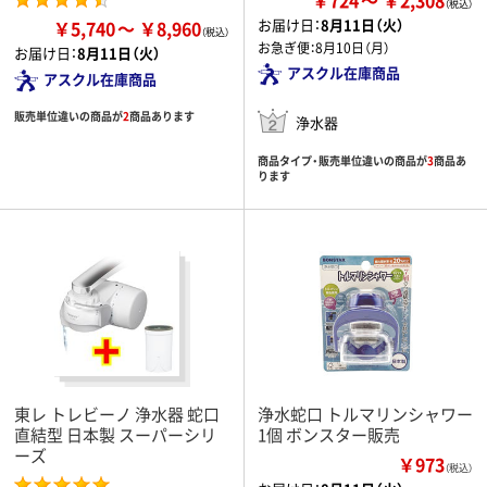
￥724
￥2,308
お届け日：
8月11日（火）
￥5,740
￥8,960
お急ぎ便：
8月10日（月）
お届け日：
8月11日（火）
アスクル在庫商品
アスクル在庫商品
販売単位違いの商品が
2
商品あります
浄水器
商品タイプ・販売単位違いの商品が
3
商品あ
ります
東レ トレビーノ 浄水器 蛇口
浄水蛇口 トルマリンシャワー
直結型 日本製 スーパーシリ
1個 ボンスター販売
ーズ
￥973
（税込）