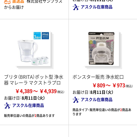
直送品
株式会社サンプラス
アスクル在庫商品
からお届け
ブリタ（BRITA）ポット型 浄水
ボンスター販売 浄水蛇口
器 マレーラ マクストラプロ
￥809
￥973
￥4,389
￥4,939
お届け日：
8月11日（火）
お届け日：
8月11日（火）
アスクル在庫商品
アスクル在庫商品
商品タイプ・販売単位違いの商品が
2
商品あ
ります
販売単位違いの商品が
2
商品あります