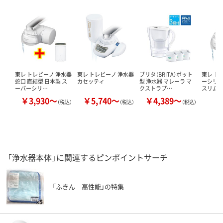
東レ トレビーノ 浄水器
東レ トレビーノ 浄水器
ブリタ（BRITA）ポット
東レ ト
蛇口 直結型 日本製 ス
カセッティ
型 浄水器 マレーラ マ
ーシリ
ーパーシリ…
クストラプ…
スリム
￥3,930～
￥5,740～
￥4,389～
￥
（税込）
（税込）
（税込）
「浄水器本体」に関連するピンポイントサーチ
「ふきん 高性能」の特集