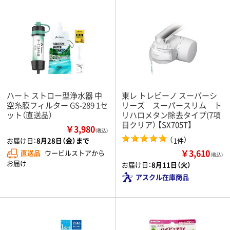
ハート ストロー型浄水器 中
東レ トレビーノ スーパーシ
空糸膜フィルター GS-289 1セ
リーズ スーパースリム ト
ット（直送品）
リハロメタン除去タイプ(7項
目クリア） 【SX705T】
￥3,980
（税込）
（
）
1件
お届け日：
8月28日（金）まで
￥3,610
直送品
ウービルストアから
（税込）
お届け
お届け日：
8月11日（火）
アスクル在庫商品