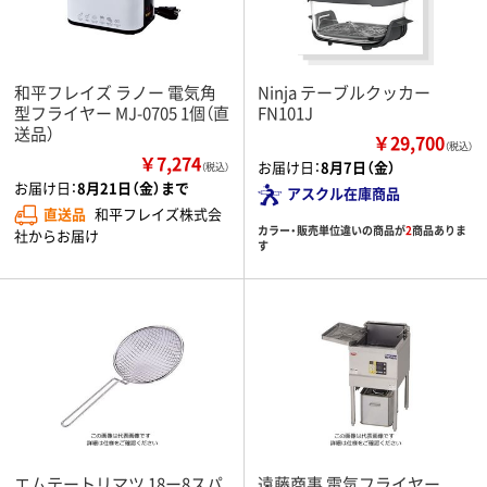
和平フレイズ ラノー 電気角
Ninja テーブルクッカー
型フライヤー MJ-0705 1個（直
FN101J
送品）
￥29,700
（税込）
￥7,274
お届け日：
8月7日（金）
（税込）
お届け日：
8月21日（金）まで
アスクル在庫商品
直送品
和平フレイズ株式会
カラー・販売単位違いの商品が
2
商品ありま
社からお届け
す
エムテートリマツ 18ー8スパ
遠藤商事 電気フライヤー