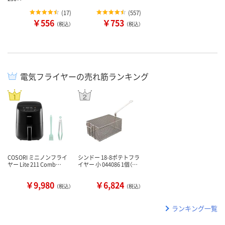
(
17
)
(
557
)
￥556
￥753
（税込）
（税込）
電気フライヤーの売れ筋ランキング
COSORI ミニノンフライ
シンドー 18-8ポテトフラ
ヤー Lite 211 Comb…
イヤー 小 044086 1個（…
￥9,980
￥6,824
（税込）
（税込）
ランキング一覧