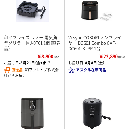
和平フレイズ ラノー 電気角
Vesync COSORI ノンフライ
型グリラー MJ-0761 1個（直送
ヤー DC601 Combo CAF-
品）
DC601-KJPR 1台
￥8,800
￥22,880
（税込）
（税込）
お届け日：
8月21日（金）まで
お届け日：
8月8日（土）
直送品
和平フレイズ株式会
アスクル在庫商品
社からお届け