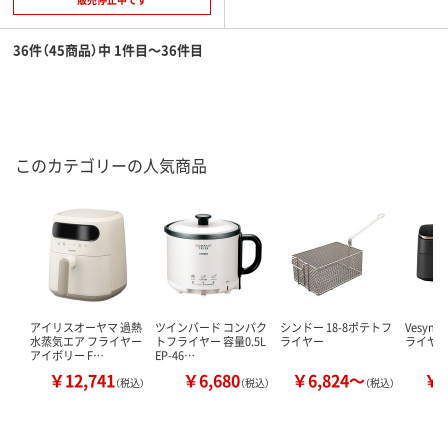
36件（45商品）中 1件目～36件目
このカテゴリーの人気商品
アイリスオーヤマ 過熱
ツインバード コンパク
シンドー 18-8ポテトフ
Vesync
水蒸気エア フライヤー
トフライヤー 容量0.5L
ライヤー
ライヤー 
アイボリー F…
EP-46…
￥12,741
￥6,680
￥6,824～
￥2
（税込）
（税込）
（税込）