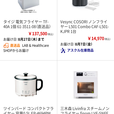
タイジ 電気フライヤー TF-
Vesync COSORI ノンフライ
40A 1個 61-3511-08（直送品）
ヤー L501 Combo CAF-L501-
KJPR 1台
￥137,500
（税込）
￥14,970
お届け日：
8月27日（木）まで
（税込）
お届け日：
8月7日（金）
直送品
LAB & Healthcare
アスクル在庫商品
SHOPからお届け
ツインバード コンパクトフラ
三木森 Livinfra スチームノン
イヤー 容量0.5L EP-4694PW
フライヤー finom LVF-SNFF