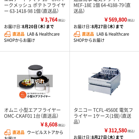
ークメッシュ ポテトフライヤ
MEF-18E 1個 64-4188-79（直
ー 63-1418-98 1個（直送品）
送品）
￥3,764
￥569,800
（税込）
（税込）
お届け日：
8月20日（木）まで
お届け日：
8月27日（木）まで
直送品
LAB & Healthcare
直送品
LAB & Healthcare
SHOPからお届け
SHOPからお届け
オムニ 小型エアフライヤー
タニコー TCFL-4560E 電気フ
OMC-CKAF01 1台（直送品）
ライヤー 1ケース(1個)（直送
品）
￥8,608
（税込）
￥312,580
直送品
ウービルストアから
（税込）
お届け日：
8月27日（木）まで
お届け