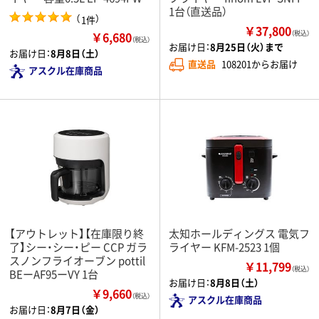
1台（直送品）
（
）
1件
￥37,800
￥6,680
（税込）
（税込）
お届け日：
8月25日（火）まで
お届け日：
8月8日（土）
直送品
108201からお届け
アスクル在庫商品
【アウトレット】【在庫限り終
太知ホールディングス 電気フ
了】シー・シー・ピー CCP ガラ
ライヤー KFM-2523 1個
スノンフライオーブン pottil
￥11,799
（税込）
BEーAF95ーVY 1台
お届け日：
8月8日（土）
￥9,660
（税込）
アスクル在庫商品
お届け日：
8月7日（金）