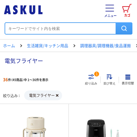
カゴ
メニュー
ホーム
生活雑貨/キッチン用品
調理器具/調理機器/食品運搬
電気フライヤー
1
36
件（45商品）中 1～36件を表示
表示切替
絞り込み
並び替え
電気フライヤー
絞り込み