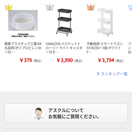
関東プラスチック工業 KK
YAMAZEN バスケットト
不動技研 スマートワゴン
フ
丸皿枠(ポリプロピレン)K
ローリー ライト キャスタ
Fit W250ー3段 ホワイト
ン
ー65 …
ー付き…
F…
台
￥379
￥3,990
￥3,794
（税込）
（税込）
（税込）
ランキング一覧
アスクルについて
お気軽にご質問ください。