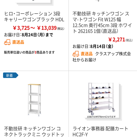
ヒロ・コーポレーション 3段
不動技研 キッチンワゴン ス
キャリーワゴンブラック HDL
マ-トワゴン Fit W125 幅
12.5cm 奥行45cm 3段 ホワイ
￥3,725
￥13,039
ト 262165 1個（直送品）
お届け日：
8月24日（月）まで
￥2,271
（税込）
直送品
お届け日：
8月14日（金）
販売単位違いの商品が
3
商品あります
直送品
クラスアップ株式会
社からお届け
新着
不動技研 キッチンワゴン コ
ライオン事務器 配膳カート
ネクトラックミニ ウッドトッ
HC2F-Y