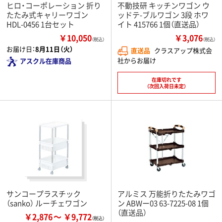
ヒロ・コーポレーション 折り
不動技研 キッチンワゴン ウ
たたみ式キャリーワゴン
ッドテ-ブルワゴン 3段 ホワ
HDL-0456 1台セット
イト 415766 1個（直送品）
￥10,050
￥3,076
（税込）
（税込）
お届け日：
8月11日（火）
直送品
クラスアップ株式会
社からお届け
アスクル在庫商品
在庫切れです
（次回入荷日未定）
サンコープラスチック
アルミス 万能折りたたみワゴ
（sanko） ルーチェワゴン
ン ABWー03 63-7225-08 1個
（直送品）
￥2,876
￥9,772