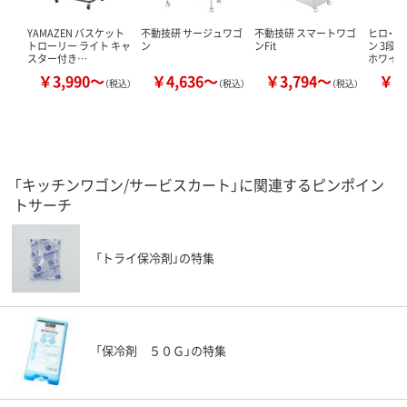
YAMAZEN バスケット
不動技研 サージュワゴ
不動技研 スマートワゴ
ヒロ・コ
トローリー ライト キャ
ン
ンFit
ン 3段
スター付き…
ホワイト 
￥3,990～
￥4,636～
￥3,794～
￥3
（税込）
（税込）
（税込）
「キッチンワゴン/サービスカート」に関連するピンポイン
トサーチ
「トライ保冷剤」の特集
「保冷剤 ５０Ｇ」の特集