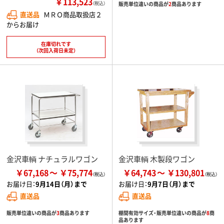
￥113,523
販売単位違いの商品が
2
商品あります
（税込）
直送品
ＭＲＯ商品取扱店２
からお届け
在庫切れです
（次回入荷日未定）
金沢車輌 ナチュラルワゴン
金沢車輌 木製段ワゴン
￥67,168
￥75,774
￥64,743
￥130,801
お届け日：
9月14日（月）まで
お届け日：
9月7日（月）まで
直送品
直送品
販売単位違いの商品が
3
商品あります
棚間有効サイズ・販売単位違いの商品が
8
商
品あります