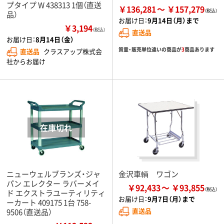
プタイプ W 438313 1個（直送
￥136,281
￥157,279
品）
お届け日：
9月14日（月）まで
￥3,194
（税込）
直送品
お届け日：
8月14日（金）
質量・販売単位違いの商品が
3
商品あります
直送品
クラスアップ株式会
社からお届け
ニューウェルブランズ・ジャ
金沢車輌 ワゴン
パン エレクター ラバーメイ
￥92,433
￥93,855
ド エクストラユーティリティ
お届け日：
9月7日（月）まで
ーカート 409175 1台 758-
直送品
9506（直送品）