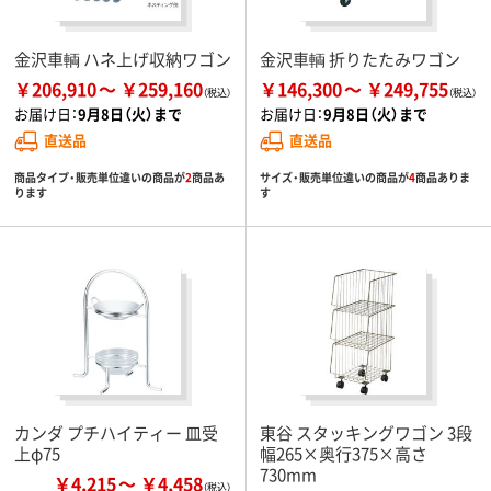
金沢車輌 ハネ上げ収納ワゴン
金沢車輌 折りたたみワゴン
￥206,910
￥259,160
￥146,300
￥249,755
お届け日：
9月8日（火）まで
お届け日：
9月8日（火）まで
直送品
直送品
商品タイプ・販売単位違いの商品が
2
商品あ
サイズ・販売単位違いの商品が
4
商品ありま
ります
す
カンダ プチハイティー 皿受
東谷 スタッキングワゴン 3段
上φ75
幅265×奥行375×高さ
730mm
￥4,215
￥4,458