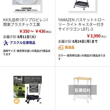
KK丸皿枠（ポリプロピレン）
YAMAZEN バスケットトロー
関東プラスチック工業
リー ライト キャスター付き
サイドワゴン LBTL-3
￥350
￥436
￥3,990
お届け日：
8月11日（火）
（税込）
お届け日：
8月24日（月）まで
アスクル在庫商品
直送品
適用サイズ・販売単位違いの商品が
3
商品あ
ります
カラー・販売単位違いの商品が
2
商品ありま
す