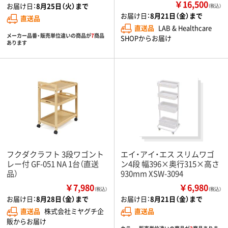
￥16,500
お届け日：
8月25日（火）まで
（税込）
お届け日：
8月21日（金）まで
直送品
直送品
LAB & Healthcare
メーカー品番・販売単位違いの商品が
7
商品
SHOPからお届け
あります
フクダクラフト 3段ワゴント
エイ・アイ・エス スリムワゴ
レー付 GF-051 NA 1台（直送
ン4段 幅396×奥行315×高さ
品）
930mm XSW-3094
￥7,980
￥6,980
（税込）
（税込）
お届け日：
8月28日（金）まで
お届け日：
8月21日（金）まで
直送品
株式会社ミヤグチ企
直送品
販からお届け