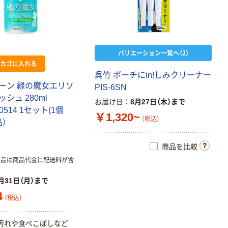
バリエーション一覧へ（2）
カゴに入れる
呉竹 ポーチにin!しみクリーナー
ーン 緑の魔女エリソ
PIS-6SN
シュ 280ml
お届け日
8月27日（木）まで
10514 1セット(1個
￥1,320~
（税込）
品）
商品を比較
商品は商品代金に配送料が含
月31日（月）まで
4
（税込）
汚れや食べこぼしなど