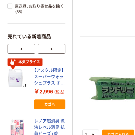
汚れたエリ、袖の汚れ、血液
直送品、お取り寄せ品を除く
ソース、チョコレートなど
（88）
素が混じったシミも落とし
きなシミにも便利。●アレ
因になる香料、着色料、漂白
していません。
売れている新着商品
アリエール ジェ
本気プライス
ルボールプロ 爽
【アスクル限定】
快クール 洗濯洗
スーパーウォッ
剤 P&G
￥348~
シュプラス すす
（税込）
ぎ1回 抗菌剤入
￥2,996
（税込）
り 業務用衣料用
新着
洗剤 4L オリジ
カゴへ
ヤシノミ 柔軟剤
ナル 1セット(3
無香料 無添加
個：1個×3) オリ
本体 520ｍL オ
ジナル
レノア超消臭 煮
サムグッズ 1個
沸レベル消臭 抗
￥598
（税込）
柔軟剤 サラヤ
菌ビーズ (香り
カゴに入れる