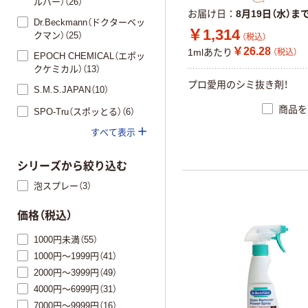
ルパー）（26）
お届け日
8月19日（水）ま
Dr.Beckmann（ドクターベッ
￥1,314
クマン）（25）
（税込）
￥26.28
1mlあたり
（税込）
EPOCH CHEMICAL（エポッ
クケミカル）（13）
プロ愛用のシミ抜き剤！
S.M.S.JAPAN（10）
商品を
SPO-Tru（スポッとる）（6）
すべて表示
シリーズから絞り込む
泡スプレー（3）
価格（税込）
1000円未満（55）
1000円～1999円（41）
2000円～3999円（49）
4000円～6999円（31）
7000円～9999円（16）