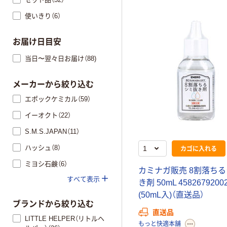
使いきり（6）
お届け日目安
当日〜翌々日お届け（88)
メーカーから絞り込む
エポックケミカル（59）
イーオクト（22）
S.M.S.JAPAN（11）
ハッシュ（8）
カゴに入れる
ミヨシ石鹸（6）
カミナガ販売 8割落ち
すべて表示
き剤 50mL 4582679200
(50mL入)（直送品）
ブランドから絞り込む
直送品
LITTLE HELPER（リトルヘ
もっと快適本舗