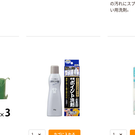
やトマト
の汚れにス
の脂と色
い用洗剤。
ます。●大
ルギーの原
剤は使用
本気プライス
【アスクル限定】
スーパーウォッ
シュプラス すす
ぎ1回 抗菌剤入
￥2,996
（税込）
り 業務用衣料用
洗剤 4L オリジ
カゴへ
ナル 1セット(3
個：1個×3) オリ
ジナル
レノア超消臭 煮
沸レベル消臭 抗
菌ビーズ (香り
カゴに入れる