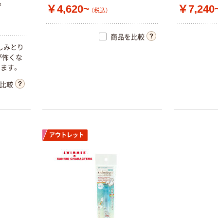
で
￥4,620~
￥7,240
（税込）
商品を比較
しみとり
が怖くな
ります。
比較
アウトレット