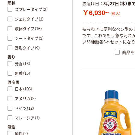
形状
お届け日
8月27日（木）ま
スプレータイプ（2）
￥6,930~
（税込）
ジェルタイプ（1）
液体タイプ（16）
持ち歩きに便利なペン型の
です。これでもう急な汚れ
シートタイプ（1）
い！3種類各6本セットにな
固形タイプ（9）
商品を
香り
芳香（16）
無香（16）
原産国
日本（106）
アメリカ（2）
ドイツ（12）
マレーシア（1）
液性
酸性（2）