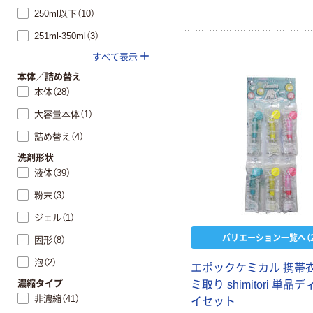
250ml以下（10）
251ml-350ml（3）
すべて表示
本体／詰め替え
本体（28）
大容量本体（1）
詰め替え（4）
洗剤形状
液体（39）
粉末（3）
ジェル（1）
バリエーション一覧へ（2
固形（8）
泡（2）
エポックケミカル 携帯
濃縮タイプ
ミ取り shimitori 単品
非濃縮（41）
イセット