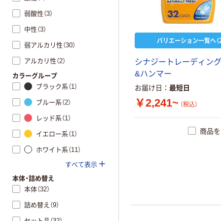
弱酸性（3）
中性（3）
バリエーション一覧へ（2
弱アルカリ性（30）
アルカリ性（2）
シナジートレーディング
&ハンマー
カラーグループ
ブラック系（1）
お届け日
最短日
￥2,241~
ブルー系（2）
（税込）
レッド系（1）
商品を
イエロー系（1）
ホワイト系（11）
すべて表示
本体・詰め替え
本体（32）
詰め替え（9）
セット品（32）