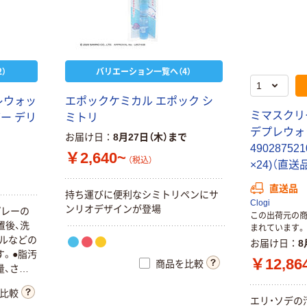
）
バリエーション一覧へ（4）
レウォッ
エポックケミカル エポック シ
ミマスクリ
ー デリ
ミトリ
デプレウォッ
お届け日
8月27日（木）まで
49028752
￥2,640~
（税込）
×24)（直送
直送品
持ち運びに便利なシミトリペンにサ
Clogi
ンリオデザインが登場
プレーの
この出荷元の
置後、洗
まれています。
ールなどの
お届け日
8
す。●脂汚
￥12,86
商品を比較
量、さら
揮する洗
比較
汗や皮脂で
エリ・ソデの