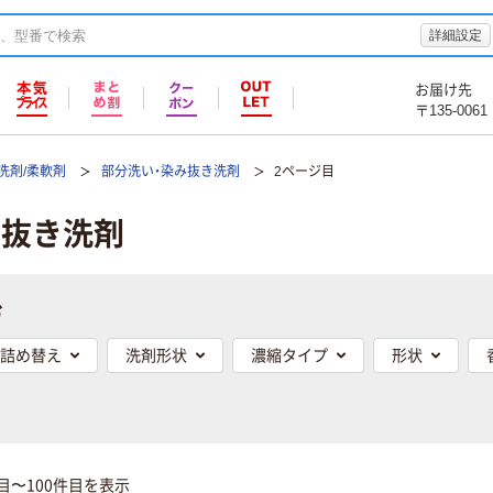
詳細設定
お届け先
〒135-0061
洗剤/柔軟剤
部分洗い・染み抜き洗剤
2ページ目
み抜き洗剤
む
詰め替え
洗剤形状
濃縮タイプ
形状
件目〜100件目を表示