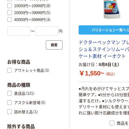
10000円～19999円（8）
20000円～39999円（5）
40000円～59999円（4）
バリエーション一覧へ（2
〜
円
ドクターベックマン プ
検索
シュ＆ステインリムーバ
ケート素材 イーオクト
お得な商品
お届け日
8月8日（土）
アウトレット商品（3）
￥1,550~
（税込）
商品の種類
●汚れをめがけてサッとス
直送品（121）
簡単ケア。●5分から10分放
濯するだけ。●シルクやウ
アスクル新登場（5）
デリケート素材にも使えま
詰め替え品（1）
れに強い胆汁石鹸成分を増
に水洗いでも高い効果を発
商品を
浄成分にパワーアップ。●
除外する商品