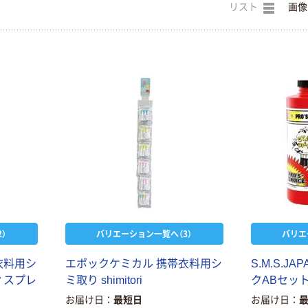
リスト
画像
）
バリエーション一覧へ（3）
バリエ
衣料用シ
エポックケミカル 携帯衣料用シ
S.M.S.J
ディスプレ
ミ取り shimitori
クABセット 
お届け日
最短日
お届け日