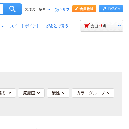
ヘルプ
各種お手続き
0
スイートポイント
あとで買う
カゴ
点
香り
原産国
液性
カラーグループ