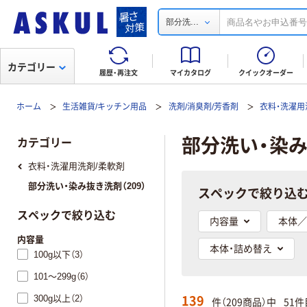
...
部分洗
カテゴリー
履歴・再注文
マイカタログ
クイックオーダー
ホーム
生活雑貨/キッチン用品
洗剤/消臭剤/芳香剤
衣料・洗濯用
部分洗い・染
カテゴリー
衣料・洗濯用洗剤/柔軟剤
部分洗い・染み抜き洗剤（209）
スペックで絞り込
スペックで絞り込む
内容量
本体／
内容量
本体・詰め替え
100g以下（3）
101～299g（6）
139
300g以上（2）
件（209商品）中
51