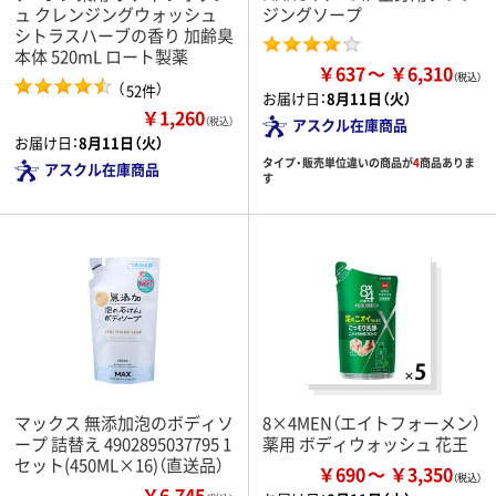
ュ クレンジングウォッシュ
ジングソープ
シトラスハーブの香り 加齢臭
本体 520mL ロート製薬
￥637
￥6,310
（
）
52件
お届け日：
8月11日（火）
￥1,260
（税込）
アスクル在庫商品
お届け日：
8月11日（火）
タイプ・販売単位違いの商品が
4
商品ありま
アスクル在庫商品
す
マックス 無添加泡のボディソ
8×4MEN（エイトフォーメン）
ープ 詰替え 4902895037795 1
薬用 ボディウォッシュ 花王
セット(450ML×16)（直送品）
￥690
￥3,350
￥6,745