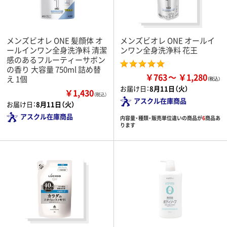
メンズビオレ ONE 髪顔体 オ
メンズビオレ ONE オールイ
ールインワン全身洗浄料 清潔
ンワン全身洗浄料 花王
感のあるフルーティーサボン
の香り 大容量 750ml 詰め替
￥763
￥1,280
え 1個
お届け日：
8月11日（火）
￥1,430
（税込）
アスクル在庫商品
お届け日：
8月11日（火）
アスクル在庫商品
内容量・種類・販売単位違いの商品が
6
商品あ
ります