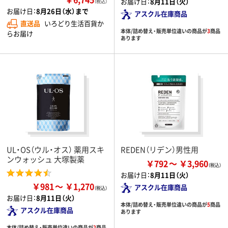
お届け日：
8月11日（火）
（税込）
お届け日：
8月26日（水）まで
アスクル在庫商品
直送品
いろどり生活百貨か
本体/詰め替え・販売単位違いの商品が
3
商品
らお届け
あります
UL・OS（ウル・オス） 薬用スキ
REDEN（リデン）男性用
ンウォッシュ 大塚製薬
￥792
￥3,960
お届け日：
8月11日（火）
￥981
￥1,270
アスクル在庫商品
お届け日：
8月11日（火）
本体/詰め替え・販売単位違いの商品が
5
商品
アスクル在庫商品
あります
本体/詰め替え・販売単位違いの商品が
2
商品