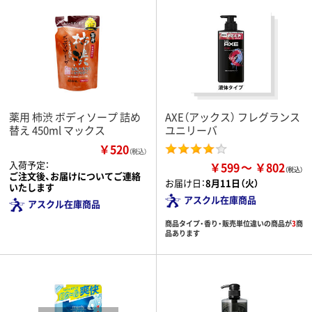
薬用 柿渋 ボディソープ 詰め
AXE（アックス） フレグランス
替え 450ml マックス
ユニリーバ
￥520
（税込）
入荷予定：
￥599
￥802
ご注文後、お届けについてご連絡
お届け日：
8月11日（火）
いたします
アスクル在庫商品
アスクル在庫商品
商品タイプ・香り・販売単位違いの商品が
3
商
品あります