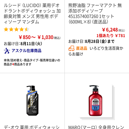
ルシード （LUCIDO） 薬用デオ
熊野油脂 ファーマアクト 無
ドラントボディウォッシュ 加
添加ボディソープ
齢臭対策 メンズ 男性用 ボデ
4513574007260 1セット
ィソープ マンダム
（600ML×8）（直送品）
￥6,248
（税込）
1個あたり ￥781
￥850
￥1,030
お届け日：
8月28日（金）まで
お届け日：
8月11日（火）
直送品
いろどり生活百貨か
アスクル在庫商品
らお届け
本体/詰め替え・商品タイプ・販売単位違いの
商品が
4
商品あります
デ・オウ 薬用 ボディウォッシ
MARO（マーロ） 全身用クレン