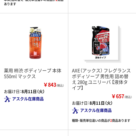
あります
薬用 柿渋 ボディソープ 本体
AXE（アックス） フレグランス
550ml マックス
ボディソープ 男性用 詰め替
え 280g ユニリーバ 【液体タ
￥843
（税込）
イプ】
お届け日：
8月11日（火）
￥657
（税込）
アスクル在庫商品
お届け日：
8月11日（火）
アスクル在庫商品
種類・販売単位違いの商品が
2
商品あります