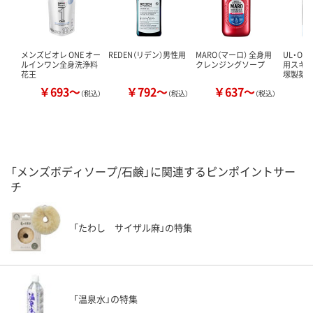
メンズビオレ ONE オー
REDEN（リデン）男性用
MARO（マーロ） 全身用
UL・OS
ルインワン全身洗浄料
クレンジングソープ
用スキン
花王
塚製薬
￥693～
￥792～
￥637～
￥
（税込）
（税込）
（税込）
「メンズボディソープ/石鹸」に関連するピンポイントサー
チ
「たわし サイザル麻」の特集
「温泉水」の特集