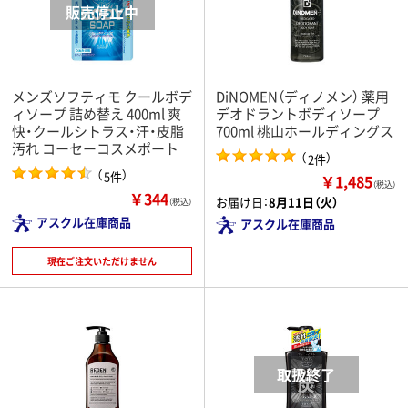
メンズソフティモ クールボデ
DiNOMEN（ディノメン） 薬用
ィソープ 詰め替え 400ml 爽
デオドラントボディソープ
快・クールシトラス・汗・皮脂
700ml 桃山ホールディングス
汚れ コーセーコスメポート
（
）
2件
（
）
5件
￥1,485
（税込）
￥344
お届け日：
8月11日（火）
（税込）
アスクル在庫商品
アスクル在庫商品
現在ご注文いただけません